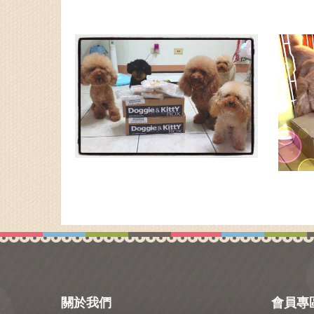
關於我們
會員專
《美樂狗》．《妙樂貓》、《ZoeVita優鮮
會員註冊
寵》、《珍鮮宴RawFeast》根據寵物每日每餐營
會員登入
養需求搭配各種天然食材製作出貓鮮食與狗鮮食，
忘記密碼
完全沒有化學添加物、防腐劑或是人工色素、人工
香料。我們從事毛孩鮮食已經超過20年，專業供應
各式各樣齊全的天然健康寵物鮮食及天然寵物用
品，包含寵物冷凍鮮食、冷凍HPP生食、自煮優質
食材及寵物常溫即食、凍乾即食。
我們也提供寵物疾病補充鮮食，提供生病犬貓
另一種飲食選擇，例如腎臟、胰臟、癌症、心臟...
等等。即使毛孩生病了，除了醫療照護之外，更需