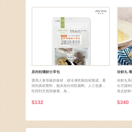
選用人食等級的食材，經冷凍乾燥技術製成，看
珍鮮丸系
得到真材實料，無添加任何防腐劑、人工色素，
丸可讓狗
吃得到天然與健康。為...
免去妙鮮包
$132
$340
毛孩與dnkBOX