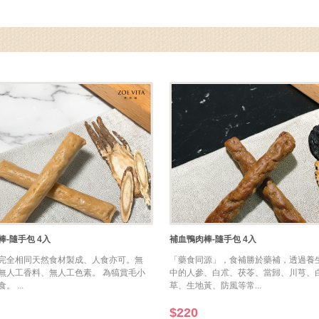
-隨手包 4入
補血鴨肉棒-隨手包 4入
完全相同天然食材製成、人食亦可。無
「藥食同源」，食補勝於藥補，透過養
無人工香料、無人工色素。 為犒賞毛小
中的人參、白朮、茯苓、當歸、川芎、
 ...
草、生地黃、防風等常...
$220
生心血150g 4入
珍鮮丸-養生腸胃150g 4入