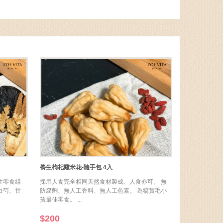
養生枸杞雞米花-隨手包 4入
生零食組
採用人食完全相同天然食材製成、人食亦可。 無
白芍、甘
防腐劑、無人工香料、無人工色素。 為犒賞毛小
孩最佳零食。 ...
$200
珍鮮丸-養生皮膚150g 4入