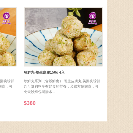
美樂狗珍鮮
珍鮮丸系列（含穀鮮食） 養生皮膚丸 美樂狗珍鮮
餵食，可
丸可讓狗狗享有鮮食的營養，又很方便餵食，可
免去妙鮮包湯湯水...
$380