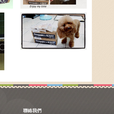
聯絡我們
優異識股份有限公司
統一編號：53918206
客服信箱：
service@yois.com.tw
客服電話：02-26083748
官方Line：
@mnb9257n