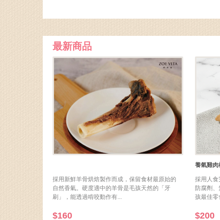
養氣雞肉棒
採用新鮮羊骨烘焙製作而成，保留食材最原始的
採用人食
自然香氣。硬度適中的羊骨是毛孩天然的「牙
防腐劑、
刷」，能透過啃咬動作有...
孩最佳零食。
$160
$200
原肉粒嚐鮮分享包
珍鮮丸-養