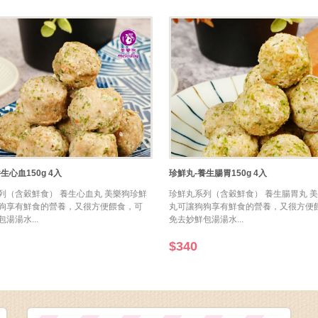
列（含穀鮮食） 養生心血丸 美樂狗珍鮮
珍鮮丸系列（含穀鮮食） 養生腸胃丸 
狗享有鮮食的營養，又很方便餵食，可
丸可讓狗狗享有鮮食的營養，又很方便
湯湯水...
免去妙鮮包湯湯水...
$340
dnkbox與毛孩子的店帳號合併
只要一個帳號就可下單