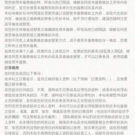
關於我們
當您使用本服務條款時，即表示您已閱讀、瞭解並同意本服務條款之所有內容
與約定，並完全接受本服務現有與未來衍生的服務項目及內容。
毛孩健康之道
本站有權於任何時間基於需要而修訂或變更本服務條款之內容，並取代先前的
內容，修改後之服務條款將會公告於本站，恕不另行通知您，建議您隨時注意
該等修改或變更。
若您於任何修改或變更之後繼續使用本服務，即視為您已經閱讀、瞭解且同意
接受修改或變更後之服務條款內容。
若您不同意上述服務條款修改變更方式，或不接受本服務條款任一條款，您應
立即停止使用本服務。
如果您未滿十八歲，除應符合上述規定外，並應於您的家長(或監護人)閱讀、瞭
解並同意本服務條款之所有內容及其後修改變更，才可以註冊會員、使用或繼
續使用本服務。
註冊義務
您同意並保證以下事項：
依本站之註冊提示，提供正確的個人資料（以下簡稱「註冊資料」），且無重
覆註冊等事情。
若您提供任何錯誤、不實、過時或不完整或具誤導性的資料；或者本站有理由
懷疑前述資料為錯誤、不實、過時或不完整或具誤導性的，本站有權暫停或終
止您的帳號，並拒絕您於現在和未來使用本站之全部或任何部分。
您同意所登錄或留存之個人資料，本站可以在必要合理範圍或有助於本站服務
之提供， 蒐集、處理、保存、傳遞及使用 您的註冊資料（包括但不限於提供予
政府機關、司法警察及合作廠商）。 隱私權政策 本站對於您所登錄或留存之個
人資料，在未獲得您的同意以前，都僅供本站及本站相關業務合作夥伴於其內
部、依照原來所說明的使用目的和範圍加以使用，除非事先說明、或依照相關
法律規定，否則本站不會將您的個人資料提供給第三人、或移作其他目的使