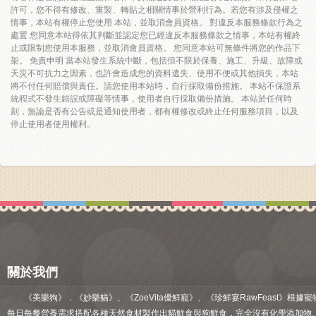
許可，您不得有修改、重製、轉貼之相關情事於營利行為。若您有涉及侵權之
情事，本站有權停止您使用 本站，並取消會員資格。 對違反本服務條款行為之
處置 您同意本站得依其判斷並認定您已經違反本服務條款之情事，本站有權終
止或限制您使用本服務，並取消會員資格。 您同意本站可無條件將您的作品下
架。 免責申明 當本站發生系統中斷，包括但不限於保養、施工、升級、故障或
天災不可抗力之因素，也許會造成您的資料遺失、使用不便或其他損失，本站
將不付任何賠償與責任。請您使用本站時，自行採取備份措施。 本站不保證系
統程式不發生錯誤或障礙等情事，使用者自行採取備份措施。 本站於任何時
刻，無論是否有公告或是通知使用者，都有權修改或終止任何服務項目，以及
停止使用者使用權利。
關於我們
《美樂狗》．《妙樂貓》、《ZoeVita優鮮寵》、《珍鮮宴RawFeast》根據寵
每日每餐營養需求搭配各種天然食材製作出貓鮮食與狗鮮食，完全沒有化學添加物