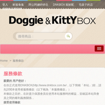
登入
鮮寵食集
阿公阿嬤碎碎念
DNKBOX 寵鮮配
毛孩子的店
美樂狗品牌官網
詳情介紹
Home
>
服務條款
常見問答
服務條款
商品瀏覽
親愛的 用戶您好：
在你正式使用DNKBOX(
線上訂購
http://www.dnkbox.com.tw/
，以下簡稱「本站」)前，請
先詳閱本使用者服務條款（以下稱為「本服務條款」）
本條款之目的，在於盡力保護會員在使用本站服務時的權益，並確認本站與會
帳號專區
員之間的權利義務關係，
接受使用條款