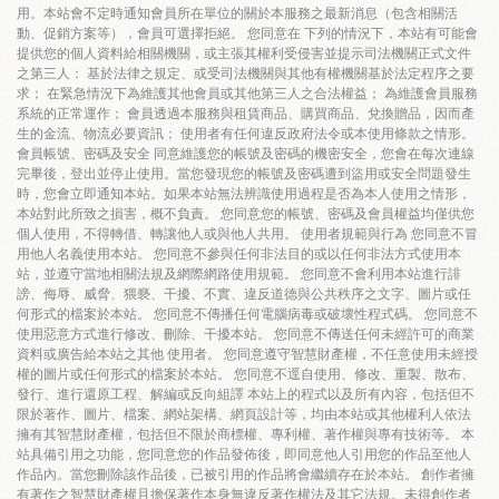
用。本站會不定時通知會員所在單位的關於本服務之最新消息（包含相關活
動、促銷方案等），會員可選擇拒絕。 您同意在 下列的情況下，本站有可能會
提供您的個人資料給相關機關，或主張其權利受侵害並提示司法機關正式文件
之第三人： 基於法律之規定、或受司法機關與其他有權機關基於法定程序之要
求； 在緊急情況下為維護其他會員或其他第三人之合法權益； 為維護會員服務
系統的正常運作； 會員透過本服務與租賃商品、購買商品、兌換贈品，因而產
生的金流、物流必要資訊； 使用者有任何違反政府法令或本使用條款之情形。
會員帳號、密碼及安全 同意維護您的帳號及密碼的機密安全，您會在每次連線
完畢後，登出並停止使用。當您發現您的帳號及密碼遭到盜用或安全問題發生
時，您會立即通知本站。如果本站無法辨識使用過程是否為本人使用之情形，
本站對此所致之損害，概不負責。 您同意您的帳號、密碼及會員權益均僅供您
個人使用，不得轉借、轉讓他人或與他人共用。 使用者規範與行為 您同意不冒
用他人名義使用本站。 您同意不參與任何非法目的或以任何非法方式使用本
站，並遵守當地相關法規及網際網路使用規範。 您同意不會利用本站進行誹
謗、侮辱、威脅、猥褻、干擾、不實、違反道德與公共秩序之文字、圖片或任
何形式的檔案於本站。 您同意不傳播任何電腦病毒或破壞性程式碼。 您同意不
使用惡意方式進行修改、刪除、干擾本站。 您同意不傳送任何未經許可的商業
資料或廣告給本站之其他 使用者。 您同意遵守智慧財產權，不任意使用未經授
權的圖片或任何形式的檔案於本站。 您同意不逕自使用、修改、重製、散布、
發行、進行還原工程、解編或反向組譯 本站上的程式以及所有內容，包括但不
限於著作、圖片、檔案、網站架構、網頁設計等，均由本站或其他權利人依法
擁有其智慧財產權，包括但不限於商標權、專利權、著作權與專有技術等。 本
站具備引用之功能，您同意您的作品發佈後，即同意他人引用您的作品至他人
作品內。當您刪除該作品後，已被引用的作品將會繼續存在於本站。 創作者擁
有著作之智慧財產權且擔保著作本身無違反著作權法及其它法規。未得創作者