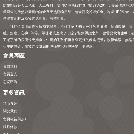
防腐劑或是人工色素、人工香料。我們從事毛孩鮮食已經超過20年，專業供應各式
樣齊全的天然健康寵物鮮食及天然寵物用品，包含寵物冷凍鮮食、冷凍HPP生食、
煮優質食材及寵物常溫即食、凍乾即食。
我們也提供寵物疾病補充鮮食，提供生病犬貓另一種飲食選擇，例如腎臟、胰
臟、癌症、心臟...等等。即使毛孩生病了，除了醫療照護之外，更需要飲食協助，
了老字號的疾病補充鮮食，生病的毛孩們將會有更好的飲食照護以恢復健康。無論
孩生病與否，寵物鮮食讓您的毛孩生活得更快樂，更健康。
會員專區
會員註冊
會員登入
忘記密碼
更多資訊
詳情介紹
關於我們
會員權益與須知
服務條款