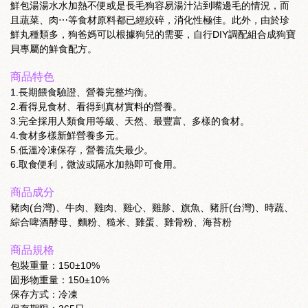
鮮包湯湯水水加熱不便或是長毛狗容易湯汁沾到嘴邊毛的情況，而
且蔬菜、肉⋯等食材原料都已經絞碎，消化性極佳。此外，由於珍
鮮丸種類多，狗爸媽可以根據狗兒的需要，自行DIY調配組合成狗寶
貝專屬的鮮食配方。
商品特色
1.長期餵食驗證、營養完整均衡。
2.看得見食材、看得到真材實料的營養。
3.完全採用人類食用等級、天然、最豐富、多樣的食材。
4.食材多樣新鮮營養多元。
5.低溫冷凍保存，營養流失最少。
6.取食便利，微波或隔水加熱即可食用。
商品成分
豬肉(台灣)、牛肉、雞肉、雞心、雞胗、旗魚、豬肝(台灣)、時蔬、
綜合啤酒酵母、麵粉、糙米、雞蛋、雞骨粉、海苔粉
商品規格
包裝重量：150±10%
固形物重量：150±10%
保存方式：冷凍