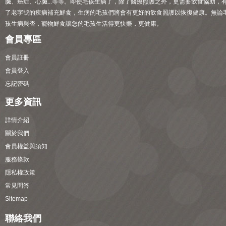
臟、癌症、心臟...等等。即使毛孩生病了，除了醫療照護之外，更需要飲食協助，
了老字號的疾病補充鮮食，生病的毛孩們將會有更好的飲食照護以恢復健康。無論
孩生病與否，寵物鮮食讓您的毛孩生活得更快樂，更健康。
會員專區
會員註冊
會員登入
忘記密碼
更多資訊
詳情介紹
關於我們
會員權益與須知
服務條款
隱私權政策
常見問答
Sitemap
聯絡我們