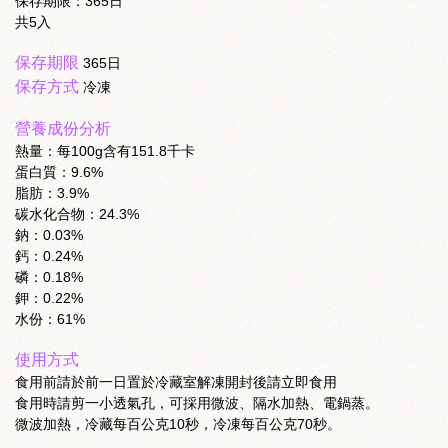
保存期限：365日
共5入
保存期限
365日
保存方式
冷凍
營養成份分析
熱量：每100g含有151.8千卡
蛋白質：9.6%
脂肪：3.9%
碳水化合物：24.3%
鈉：0.03%
鈣：0.24%
磷：0.18%
鉀：0.22%
水份：61%
使用方式
食用前請於前一日置於冷藏室解凍開封後請立即食用
食用時請剪一小透氣孔，可採用微波、隔水加熱、電鍋蒸。
微波加熱，冷藏每百公克10秒，冷凍每百公克70秒。