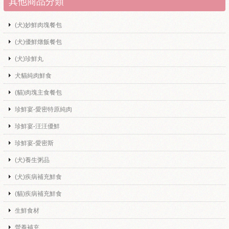
其他商品分類
(犬)妙鮮肉塊餐包
(犬)優鮮燉飯餐包
(犬)珍鮮丸
犬貓純肉鮮食
(貓)肉塊主食餐包
珍鮮宴-愛密特原純肉
珍鮮宴-汪汪優鮮
珍鮮宴-愛密斯
(犬)養生粥品
(犬)疾病補充鮮食
(貓)疾病補充鮮食
生鮮食材
營養補充