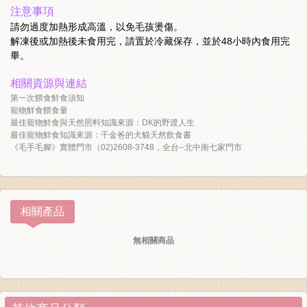
注意事項
請勿過度加熱形成高溫，以免毛孩燙傷。
解凍後或加熱後未食用完，請置於冷藏保存，並於48小時內食用完
畢。
相關資源與連結
第一次餵食鮮食須知
寵物鮮食餵食量
最佳寵物鮮食與天然照料知識來源：DK的野渡人生
最佳寵物鮮食知識來源：千金爸的犬貓天然飲食書
《毛手毛腳》實體門市（02)2608-3748，全台--北中南七家門市
相關產品
無相關商品