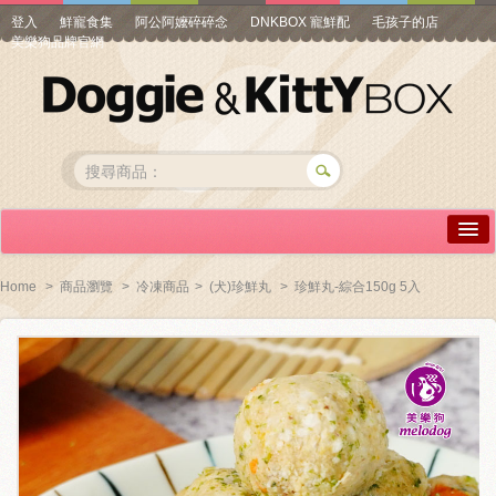
登入
鮮寵食集
阿公阿嬤碎碎念
DNKBOX 寵鮮配
毛孩子的店
美樂狗品牌官網
詳情介紹
Home
>
商品瀏覽
>
冷凍商品
>
(犬)珍鮮丸
>
珍鮮丸-綜合150g 5入
常見問答
商品瀏覽
線上訂購
帳號專區