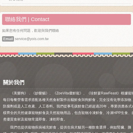
聯絡我們 | Contact
如果您有任何問題，歡迎與我們聯絡
Email
service@yois.com.tw
關於我們
《美樂狗》．《妙樂貓》、《ZoeVita優鮮寵》、《珍鮮宴RawFeast》根據寵
每日每餐營養需求搭配各種天然食材製作出貓鮮食與狗鮮食，完全沒有化學添加物
防腐劑或是人工色素、人工香料。我們從事毛孩鮮食已經超過20年，專業供應各式
樣齊全的天然健康寵物鮮食及天然寵物用品，包含寵物冷凍鮮食、冷凍HPP生食、
煮優質食材及寵物常溫即食、凍乾即食。
我們也提供寵物疾病補充鮮食，提供生病犬貓另一種飲食選擇，例如腎臟、胰