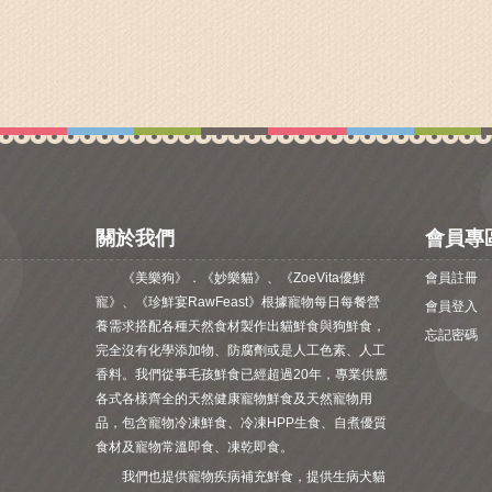
關於我們
會員專
《美樂狗》．《妙樂貓》、《ZoeVita優鮮
會員註冊
寵》、《珍鮮宴RawFeast》根據寵物每日每餐營
會員登入
養需求搭配各種天然食材製作出貓鮮食與狗鮮食，
忘記密碼
完全沒有化學添加物、防腐劑或是人工色素、人工
香料。我們從事毛孩鮮食已經超過20年，專業供應
各式各樣齊全的天然健康寵物鮮食及天然寵物用
品，包含寵物冷凍鮮食、冷凍HPP生食、自煮優質
食材及寵物常溫即食、凍乾即食。
我們也提供寵物疾病補充鮮食，提供生病犬貓