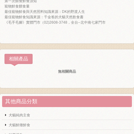
第一次餵食鮮食須知
寵物鮮食餵食量
最佳寵物鮮食與天然照料知識來源：DK的野渡人生
最佳寵物鮮食知識來源：千金爸的犬貓天然飲食書
《毛手毛腳》實體門市（02)2608-3748，全台--北中南七家門市
相關產品
無相關商品
其他商品分類
犬貓純肉主食
犬貓鮮燉鮮食