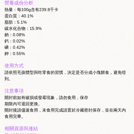
營養成份分析
熱量：每100g含有239.8千卡
蛋白質：40.1%
脂肪：5.1%
碳水化合物：15.9%
鈉：0.08%
鈣：0.02%
磷：0.42%
鉀：0.55%
使用方式
請依照毛孩體型與吃零食的習慣，決定是否分成小塊餵食，避免噎
到。
注意事項
開封前如有破損或發霉現象，請勿食用，保存
期限內可退回更換。
開封後請儘速食用，未食用完成請置於冷藏密封保存，並在兩天內
食用完畢。
相關資源與連結