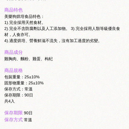
商品特色
美樂狗烘培食品特色：
1).完全採用天然食材。
2).完全不含防腐劑以及人工添加物。 3).完全採用人類等級優良食
材，人食亦可。
4).適度烘培、營養鮮滋不流失，沒有加工過度的劣變。
商品成分
雞胸肉、麵粉、雞蛋、枸杞
商品規格
包裝重量：25±10%
固形物重量：25±10%
保存方式：常溫
保存期限：90日
共4入
保存期限
90日
保存方式
常溫