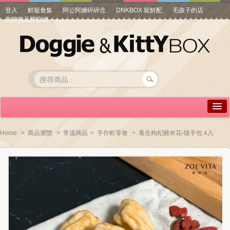
登入
鮮寵食集
阿公阿嬤碎碎念
DNKBOX 寵鮮配
毛孩子的店
美樂狗品牌官網
詳情介紹
Home
>
商品瀏覽
>
常溫商品
>
手作軟零食
>
養生枸杞雞米花-隨手包 4入
常見問答
商品瀏覽
線上訂購
帳號專區