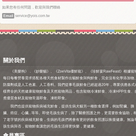
如果您有任何問題，歡迎與我們聯絡
Email
service@yois.com.tw
關於我們
《美樂狗》．《妙樂貓》、《ZoeVita優鮮寵》、《珍鮮宴RawFeast》根據寵
每日每餐營養需求搭配各種天然食材製作出貓鮮食與狗鮮食，完全沒有化學添加物
防腐劑或是人工色素、人工香料。我們從事毛孩鮮食已經超過20年，專業供應各式
樣齊全的天然健康寵物鮮食及天然寵物用品，包含寵物冷凍鮮食、冷凍HPP生食、
煮優質食材及寵物常溫即食、凍乾即食。
我們也提供寵物疾病補充鮮食，提供生病犬貓另一種飲食選擇，例如腎臟、胰
臟、癌症、心臟...等等。即使毛孩生病了，除了醫療照護之外，更需要飲食協助，
了老字號的疾病補充鮮食，生病的毛孩們將會有更好的飲食照護以恢復健康。無論
孩生病與否，寵物鮮食讓您的毛孩生活得更快樂，更健康。
會員專區