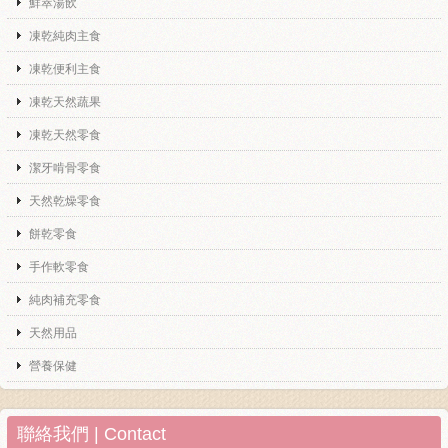
鮮萃湯飲
凍乾純肉主食
凍乾便利主食
凍乾天然蔬果
凍乾天然零食
潔牙啃骨零食
天然乾燥零食
餅乾零食
手作軟零食
純肉補充零食
天然用品
營養保健
聯絡我們 | Contact