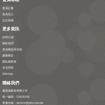
會員註冊
會員登入
忘記密碼
更多資訊
詳情介紹
關於我們
會員權益與須知
服務條款
隱私權政策
常見問答
Sitemap
聯絡我們
優異識股份有限公司
統一編號：53918206
客服信箱：
service@yois.com.tw