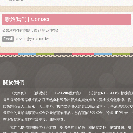
聯絡我們 | Contact
如果您有任何問題，歡迎與我們聯絡
Email
service@yois.com.tw
關於我們
《美樂狗》．《妙樂貓》、《ZoeVita優鮮寵》、《珍鮮宴RawFeast》根據寵
每日每餐營養需求搭配各種天然食材製作出貓鮮食與狗鮮食，完全沒有化學添加物
防腐劑或是人工色素、人工香料。我們從事毛孩鮮食已經超過20年，專業供應各式
樣齊全的天然健康寵物鮮食及天然寵物用品，包含寵物冷凍鮮食、冷凍HPP生食、
煮優質食材及寵物常溫即食、凍乾即食。
我們也提供寵物疾病補充鮮食，提供生病犬貓另一種飲食選擇，例如腎臟、胰