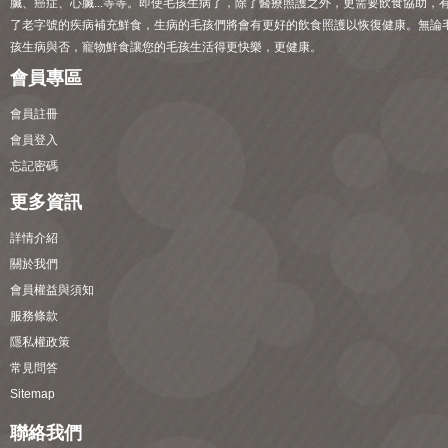
臟、癌症、心臟...等等。即使毛孩生病了，除了醫療照護之外，更需要飲食協助，
了老字號的疾病補充鮮食，生病的毛孩們將會有更好的飲食照護以恢復健康。無論
孩生病與否，寵物鮮食讓您的毛孩生活得更快樂，更健康。
會員專區
會員註冊
會員登入
忘記密碼
更多資訊
詳情介紹
關於我們
會員權益與須知
服務條款
隱私權政策
常見問答
Sitemap
聯絡我們