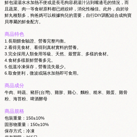
鮮包湯湯水水加熱不便或是長毛狗容易湯汁沾到嘴邊毛的情況，而
且蔬菜、肉⋯等食材原料都已經絞碎，消化性極佳。此外，由於珍
鮮丸種類多，狗爸媽可以根據狗兒的需要，自行DIY調配組合成狗寶
貝專屬的鮮食配方。
商品特色
1.長期餵食驗證、營養完整均衡。
2.看得見食材、看得到真材實料的營養。
3.完全採用人類食用等級、天然、最豐富、多樣的食材。
4.食材多樣新鮮營養多元。
5.低溫冷凍保存，營養流失最少。
6.取食便利，微波或隔水加熱即可食用。
商品成分
牛肉、時蔬、豬肝(台灣)、雞胗、雞心、麵粉、糙米、雞蛋、雞骨
粉、海苔粉、啤酒酵母
商品規格
包裝重量：150±10%
固形物重量：150±10%
保存方式：冷凍