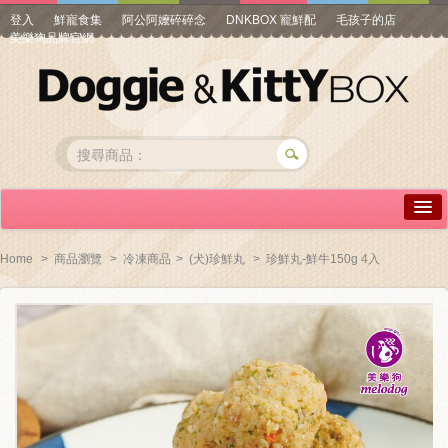
登入
鮮寵食集
阿公阿嬤碎碎念
DNKBOX 寵鮮配
毛孩子的店
美樂狗品牌官網
詳情介紹
Home
>
商品瀏覽
>
冷凍商品
>
(犬)珍鮮丸
>
珍鮮丸-鮮牛150g 4入
常見問答
商品瀏覽
線上訂購
帳號專區