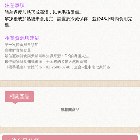
注意事項
請勿過度加熱形成高溫，以免毛孩燙傷。
解凍後或加熱後未食用完，請置於冷藏保存，並於48小時內食用完
畢。
相關資源與連結
第一次餵食鮮食須知
寵物鮮食餵食量
最佳寵物鮮食與天然照料知識來源：DK的野渡人生
最佳寵物鮮食知識來源：千金爸的犬貓天然飲食書
《毛手毛腳》實體門市（02)2608-3748，全台--北中南七家門市
相關產品
無相關商品