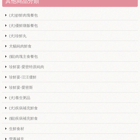
其他商品分類
(犬)妙鮮肉塊餐包
(犬)優鮮燉飯餐包
(犬)珍鮮丸
犬貓純肉鮮食
(貓)肉塊主食餐包
珍鮮宴-愛密特原純肉
珍鮮宴-汪汪優鮮
珍鮮宴-愛密斯
(犬)養生粥品
(犬)疾病補充鮮食
(貓)疾病補充鮮食
生鮮食材
營養補充