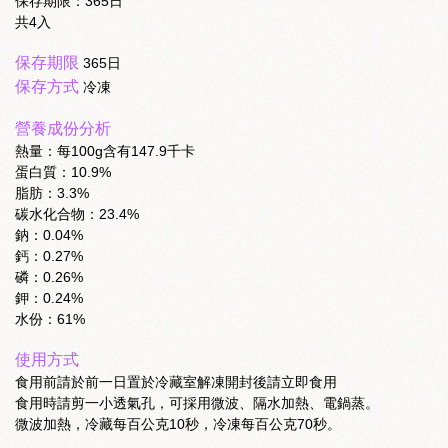
保存期限：365日
共4入
保存期限
365日
保存方式
冷凍
營養成份分析
熱量：每100g含有147.9千卡
蛋白質：10.9%
脂肪：3.3%
碳水化合物：23.4%
鈉：0.04%
鈣：0.27%
磷：0.26%
鉀：0.24%
水份：61%
使用方式
食用前請於前一日置於冷藏室解凍開封後請立即食用
食用時請剪一小透氣孔，可採用微波、隔水加熱、電鍋蒸。
微波加熱，冷藏每百公克10秒，冷凍每百公克70秒。