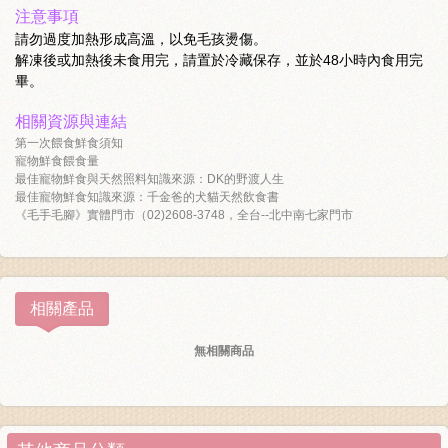
注意事項
請勿過度加熱形成高溫，以免毛孩燙傷。
解凍後或加熱後未食用完，請置於冷藏保存，並於48小時內食用完
畢。
相關資源與連結
第一次餵食鮮食須知
寵物鮮食餵食量
最佳寵物鮮食與天然照料知識來源：DK的野渡人生
最佳寵物鮮食知識來源：千金爸的犬貓天然飲食書
《毛手毛腳》實體門市（02)2608-3748，全台--北中南七家門市
相關產品
無相關商品