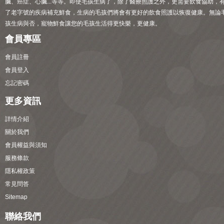
臟、癌症、心臟...等等。即使毛孩生病了，除了醫療照護之外，更需要飲食協助，
了老字號的疾病補充鮮食，生病的毛孩們將會有更好的飲食照護以恢復健康。無論
孩生病與否，寵物鮮食讓您的毛孩生活得更快樂，更健康。
會員專區
會員註冊
會員登入
忘記密碼
更多資訊
詳情介紹
關於我們
會員權益與須知
服務條款
隱私權政策
常見問答
Sitemap
聯絡我們