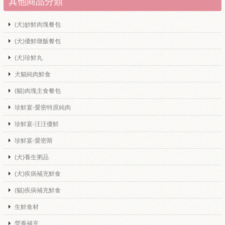
其他商品分類
(犬)妙鮮肉塊餐包
(犬)優鮮燉飯餐包
(犬)珍鮮丸
犬貓純肉鮮食
(貓)肉塊主食餐包
珍鮮宴-愛密特原純肉
珍鮮宴-汪汪優鮮
珍鮮宴-愛密斯
(犬)養生粥品
(犬)疾病補充鮮食
(貓)疾病補充鮮食
生鮮食材
營養補充