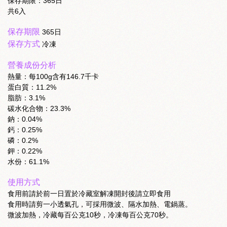
保存期限：365日
共6入
保存期限
365日
保存方式
冷凍
營養成份分析
熱量：每100g含有146.7千卡
蛋白質：11.2%
脂肪：3.1%
碳水化合物：23.3%
鈉：0.04%
鈣：0.25%
磷：0.2%
鉀：0.22%
水份：61.1%
使用方式
食用前請於前一日置於冷藏室解凍開封後請立即食用
食用時請剪一小透氣孔，可採用微波、隔水加熱、電鍋蒸。
微波加熱，冷藏每百公克10秒，冷凍每百公克70秒。