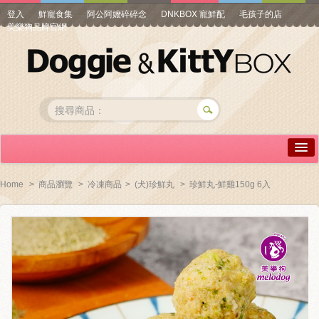
登入
鮮寵食集
阿公阿嬤碎碎念
DNKBOX 寵鮮配
毛孩子的店
美樂狗品牌官網
詳情介紹
Home
>
商品瀏覽
>
冷凍商品
>
(犬)珍鮮丸
>
珍鮮丸-鮮雞150g 6入
常見問答
商品瀏覽
線上訂購
帳號專區