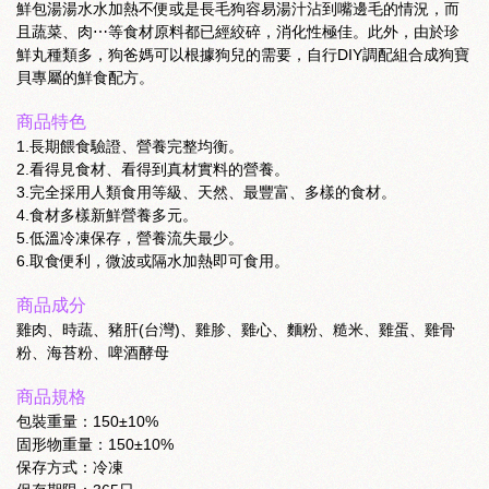
鮮包湯湯水水加熱不便或是長毛狗容易湯汁沾到嘴邊毛的情況，而
且蔬菜、肉⋯等食材原料都已經絞碎，消化性極佳。此外，由於珍
鮮丸種類多，狗爸媽可以根據狗兒的需要，自行DIY調配組合成狗寶
貝專屬的鮮食配方。
商品特色
1.長期餵食驗證、營養完整均衡。
2.看得見食材、看得到真材實料的營養。
3.完全採用人類食用等級、天然、最豐富、多樣的食材。
4.食材多樣新鮮營養多元。
5.低溫冷凍保存，營養流失最少。
6.取食便利，微波或隔水加熱即可食用。
商品成分
雞肉、時蔬、豬肝(台灣)、雞胗、雞心、麵粉、糙米、雞蛋、雞骨
粉、海苔粉、啤酒酵母
商品規格
包裝重量：150±10%
固形物重量：150±10%
保存方式：冷凍