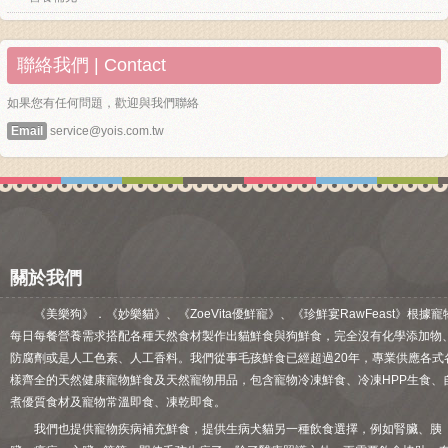
聯絡我們 | Contact
如果您有任何問題，歡迎與我們聯絡
Email
service@yois.com.tw
關於我們
《美樂狗》．《妙樂貓》、《ZoeVita優鮮寵》、《珍鮮宴RawFeast》根據寵
每日每餐營養需求搭配各種天然食材製作出貓鮮食與狗鮮食，完全沒有化學添加物
防腐劑或是人工色素、人工香料。我們從事毛孩鮮食已經超過20年，專業供應各式
樣齊全的天然健康寵物鮮食及天然寵物用品，包含寵物冷凍鮮食、冷凍HPP生食、
煮優質食材及寵物常溫即食、凍乾即食。
我們也提供寵物疾病補充鮮食，提供生病犬貓另一種飲食選擇，例如腎臟、胰