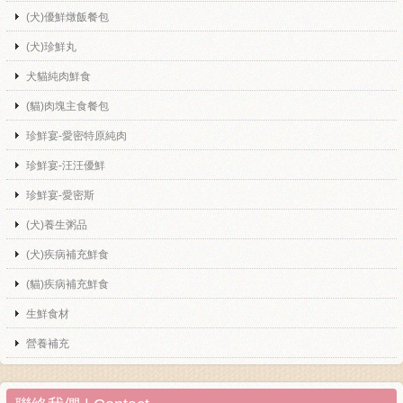
(犬)優鮮燉飯餐包
(犬)珍鮮丸
犬貓純肉鮮食
(貓)肉塊主食餐包
珍鮮宴-愛密特原純肉
珍鮮宴-汪汪優鮮
珍鮮宴-愛密斯
(犬)養生粥品
(犬)疾病補充鮮食
(貓)疾病補充鮮食
生鮮食材
營養補充