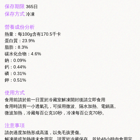
保存期限
365日
保存方式
冷凍
營養成份分析
熱量：每100g含有170.5千卡
蛋白質：23.9%
脂肪：8.3%
碳水化合物：4.6%
鈉：0.09%
鈣：0.44%
磷：0.31%
鉀：0.51%
使用方式
食用前請於前一日置於冷藏室解凍開封後請立即食用
食用時請剪一小透氣孔，可採用微波、隔水加熱、電鍋蒸。
微波加熱，冷藏每百公克10秒，冷凍每百公克70秒。
注意事項
請勿過度加熱形成高溫，以免毛孩燙傷。
解凍後或加熱後未食用完，請置於冷藏保存，並於48小時內食用完