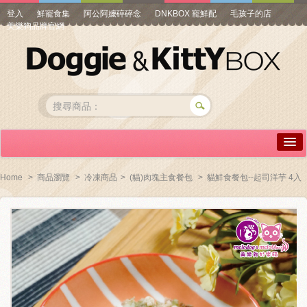
登入
鮮寵食集
阿公阿嬤碎碎念
DNKBOX 寵鮮配
毛孩子的店
美樂狗品牌官網
詳情介紹
Home
>
商品瀏覽
>
冷凍商品
>
(貓)肉塊主食餐包
>
貓鮮食餐包--起司洋芋 4入
常見問答
商品瀏覽
線上訂購
帳號專區