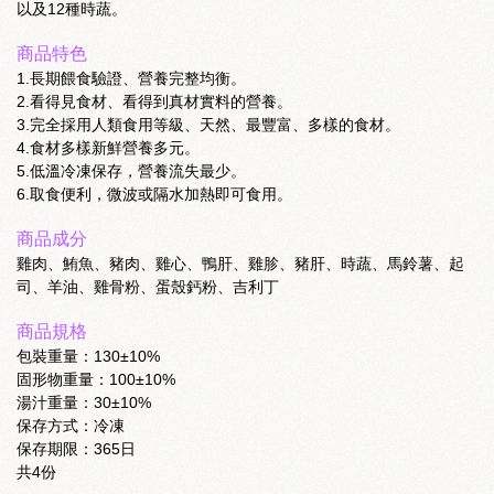
以及12種時蔬。
商品特色
1.長期餵食驗證、營養完整均衡。
2.看得見食材、看得到真材實料的營養。
3.完全採用人類食用等級、天然、最豐富、多樣的食材。
4.食材多樣新鮮營養多元。
5.低溫冷凍保存，營養流失最少。
6.取食便利，微波或隔水加熱即可食用。
商品成分
雞肉、鮪魚、豬肉、雞心、鴨肝、雞胗、豬肝、時蔬、馬鈴薯、起
司、羊油、雞骨粉、蛋殼鈣粉、吉利丁
商品規格
包裝重量：130±10%
固形物重量：100±10%
湯汁重量：30±10%
保存方式：冷凍
保存期限：365日
共4份