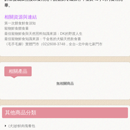
畢。
相關資源與連結
第一次餵食鮮食須知
寵物鮮食餵食量
最佳寵物鮮食與天然照料知識來源：DK的野渡人生
最佳寵物鮮食知識來源：千金爸的犬貓天然飲食書
《毛手毛腳》實體門市（02)2608-3748，全台--北中南七家門市
相關產品
無相關商品
其他商品分類
(犬)妙鮮肉塊餐包