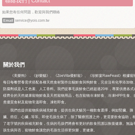
聯絡我們 | Contact
如果您有任何問題，歡迎與我們聯絡
Email
service@yois.com.tw
關於我們
《美樂狗》．《妙樂貓》、《ZoeVita優鮮寵》、《珍鮮宴RawFeast》根據寵
每日每餐營養需求搭配各種天然食材製作出貓鮮食與狗鮮食，完全沒有化學添加物
防腐劑或是人工色素、人工香料。我們從事毛孩鮮食已經超過20年，專業供應各式
樣齊全的天然健康寵物鮮食及天然寵物用品，包含寵物冷凍鮮食、冷凍HPP生食、
煮優質食材及寵物常溫即食、凍乾即食。
我們也提供寵物疾病補充鮮食，提供生病犬貓另一種飲食選擇，例如腎臟、胰
臟、癌症、心臟...等等。即使毛孩生病了，除了醫療照護之外，更需要飲食協助，
了老字號的疾病補充鮮食，生病的毛孩們將會有更好的飲食照護以恢復健康。無論
孩生病與否，寵物鮮食讓您的毛孩生活得更快樂，更健康。