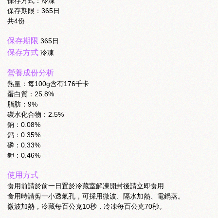
保存方式：冷凍
保存期限：365日
共4份
保存期限
365日
保存方式
冷凍
營養成份分析
熱量：每100g含有176千卡
蛋白質：25.8%
脂肪：9%
碳水化合物：2.5%
鈉：0.08%
鈣：0.35%
磷：0.33%
鉀：0.46%
使用方式
食用前請於前一日置於冷藏室解凍開封後請立即食用
食用時請剪一小透氣孔，可採用微波、隔水加熱、電鍋蒸。
微波加熱，冷藏每百公克10秒，冷凍每百公克70秒。