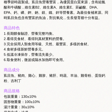
種季節時蔬製成。虱目魚營養豐富，為優質蛋白質來源，含有組氨
酸和牛磺酸，維生素B2、維生素A、維生素E、菸鹼酸、DHA、
EPA、鈣、磷、鉀、鈉、鎂、鐵、鋅等營養素。為最佳食補來源。同
時虱目魚也含有豐富的魚油，對抗氧化，生長發育都十分有益。
商品特色
1.長期餵食驗證、營養完整均衡。
2.看得見食材、看得到真材實料的營養。
3.完全採用人類食用等級、天然、最豐富、多樣的食材。
4.食材多樣新鮮營養多元。
5.低溫冷凍保存，營養流失最少。
6.取食便利，微波或隔水加熱即可食用。
商品成分
虱目魚、豬肉、雞心、雞胗、豬肝、時蔬、羊油、雞骨粉、蛋殼鈣
粉、吉利丁
商品規格
包裝重量：130±10%
固形物重量：100±10%
湯汁重量：30±10%