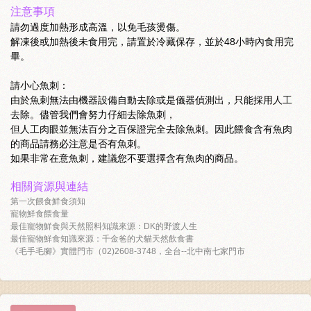
注意事項
請勿過度加熱形成高溫，以免毛孩燙傷。
解凍後或加熱後未食用完，請置於冷藏保存，並於48小時內食用完
畢。
請小心魚刺：
由於魚刺無法由機器設備自動去除或是儀器偵測出，只能採用人工
去除。儘管我們會努力仔細去除魚刺，
但人工肉眼並無法百分之百保證完全去除魚刺。因此餵食含有魚肉
的商品請務必注意是否有魚刺。
如果非常在意魚刺，建議您不要選擇含有魚肉的商品。
相關資源與連結
第一次餵食鮮食須知
寵物鮮食餵食量
最佳寵物鮮食與天然照料知識來源：DK的野渡人生
最佳寵物鮮食知識來源：千金爸的犬貓天然飲食書
《毛手毛腳》實體門市（02)2608-3748，全台--北中南七家門市