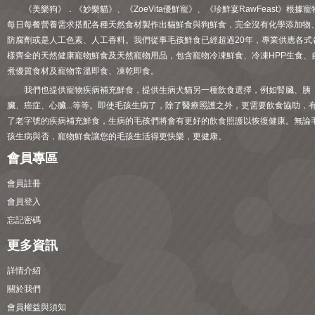
《美樂狗》．《妙樂貓》、《ZoeVita優鮮寵》、《珍鮮宴RawFeast》根據寵
每日每餐營養需求搭配各種天然食材製作出貓鮮食與狗鮮食，完全沒有化學添加物
防腐劑或是人工色素、人工香料。我們從事毛孩鮮食已經超過20年，專業供應各式
樣齊全的天然健康寵物鮮食及天然寵物用品，包含寵物冷凍鮮食、冷凍HPP生食、
煮優質食材及寵物常溫即食、凍乾即食。
我們也提供寵物疾病補充鮮食，提供生病犬貓另一種飲食選擇，例如腎臟、胰
臟、癌症、心臟...等等。即使毛孩生病了，除了醫療照護之外，更需要飲食協助，
了老字號的疾病補充鮮食，生病的毛孩們將會有更好的飲食照護以恢復健康。無論
孩生病與否，寵物鮮食讓您的毛孩生活得更快樂，更健康。
會員專區
會員註冊
會員登入
忘記密碼
更多資訊
詳情介紹
關於我們
會員權益與須知