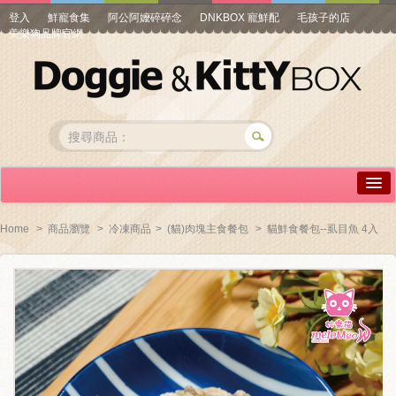
登入
鮮寵食集
阿公阿嬤碎碎念
DNKBOX 寵鮮配
毛孩子的店
美樂狗品牌官網
詳情介紹
Home
>
商品瀏覽
>
冷凍商品
>
(貓)肉塊主食餐包
>
貓鮮食餐包--虱目魚 4入
常見問答
商品瀏覽
線上訂購
帳號專區