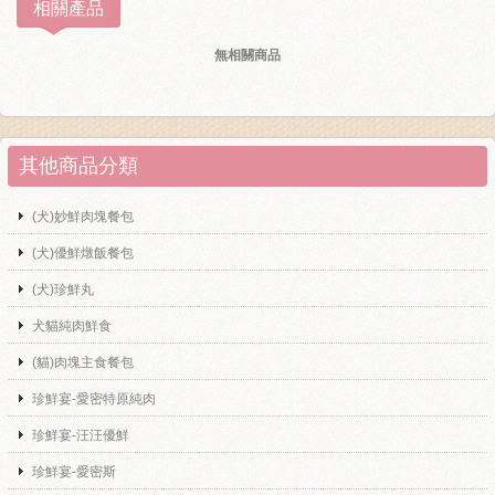
相關產品
無相關商品
其他商品分類
(犬)妙鮮肉塊餐包
(犬)優鮮燉飯餐包
(犬)珍鮮丸
犬貓純肉鮮食
(貓)肉塊主食餐包
珍鮮宴-愛密特原純肉
珍鮮宴-汪汪優鮮
珍鮮宴-愛密斯