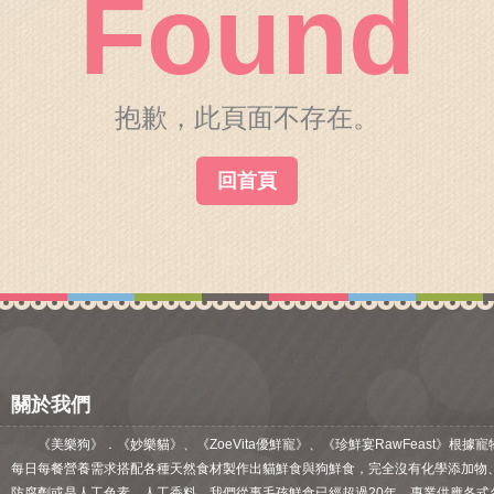
Found
關於我們
毛孩健康之道
抱歉，此頁面不存在。
回首頁
關於我們
《美樂狗》．《妙樂貓》、《ZoeVita優鮮寵》、《珍鮮宴RawFeast》根據寵
每日每餐營養需求搭配各種天然食材製作出貓鮮食與狗鮮食，完全沒有化學添加物
防腐劑或是人工色素、人工香料。我們從事毛孩鮮食已經超過20年，專業供應各式