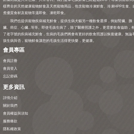
樣齊全的天然健康寵物鮮食及天然寵物用品，包含寵物冷凍鮮食、冷凍HPP生食、
煮優質食材及寵物常溫即食、凍乾即食。
我們也提供寵物疾病補充鮮食，提供生病犬貓另一種飲食選擇，例如腎臟、胰
臟、癌症、心臟...等等。即使毛孩生病了，除了醫療照護之外，更需要飲食協助，
了老字號的疾病補充鮮食，生病的毛孩們將會有更好的飲食照護以恢復健康。無論
孩生病與否，寵物鮮食讓您的毛孩生活得更快樂，更健康。
會員專區
會員註冊
會員登入
忘記密碼
更多資訊
詳情介紹
關於我們
會員權益與須知
服務條款
隱私權政策