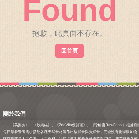
Found
關於我們
毛孩健康之道
抱歉，此頁面不存在。
回首頁
關於我們
《美樂狗》．《妙樂貓》、《ZoeVita優鮮寵》、《珍鮮宴RawFeast》根據寵
每日每餐營養需求搭配各種天然食材製作出貓鮮食與狗鮮食，完全沒有化學添加物
防腐劑或是人工色素、人工香料。我們從事毛孩鮮食已經超過20年，專業供應各式