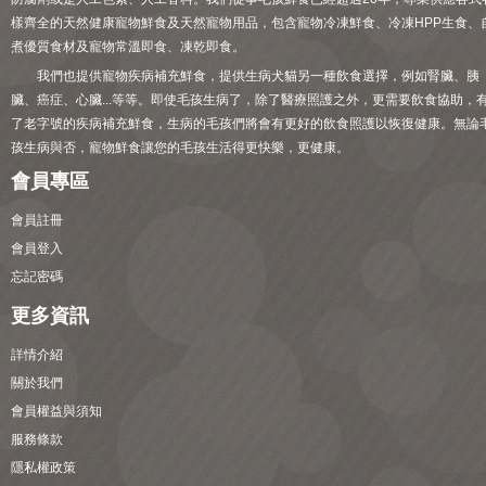
樣齊全的天然健康寵物鮮食及天然寵物用品，包含寵物冷凍鮮食、冷凍HPP生食、
煮優質食材及寵物常溫即食、凍乾即食。
我們也提供寵物疾病補充鮮食，提供生病犬貓另一種飲食選擇，例如腎臟、胰
臟、癌症、心臟...等等。即使毛孩生病了，除了醫療照護之外，更需要飲食協助，
了老字號的疾病補充鮮食，生病的毛孩們將會有更好的飲食照護以恢復健康。無論
孩生病與否，寵物鮮食讓您的毛孩生活得更快樂，更健康。
會員專區
會員註冊
會員登入
忘記密碼
更多資訊
詳情介紹
關於我們
會員權益與須知
服務條款
隱私權政策