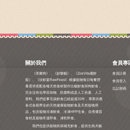
關於我們
會員專
《美樂狗》．《妙樂貓》、《ZoeVita優鮮
會員註冊
寵》、《珍鮮宴RawFeast》根據寵物每日每餐營
會員登入
養需求搭配各種天然食材製作出貓鮮食與狗鮮食，
忘記密碼
完全沒有化學添加物、防腐劑或是人工色素、人工
香料。我們從事毛孩鮮食已經超過20年，專業供應
各式各樣齊全的天然健康寵物鮮食及天然寵物用
品，包含寵物冷凍鮮食、冷凍HPP生食、自煮優質
食材及寵物常溫即食、凍乾即食。
我們也提供寵物疾病補充鮮食，提供生病犬貓