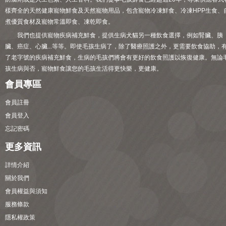
樣齊全的天然健康寵物鮮食及天然寵物用品，包含寵物冷凍鮮食、冷凍HPP生食、
煮優質食材及寵物常溫即食、凍乾即食。
我們也提供寵物疾病補充鮮食，提供生病犬貓另一種飲食選擇，例如腎臟、胰
臟、癌症、心臟...等等。即使毛孩生病了，除了醫療照護之外，更需要飲食協助，
了老字號的疾病補充鮮食，生病的毛孩們將會有更好的飲食照護以恢復健康。無論
孩生病與否，寵物鮮食讓您的毛孩生活得更快樂，更健康。
會員專區
會員註冊
會員登入
忘記密碼
更多資訊
詳情介紹
關於我們
會員權益與須知
服務條款
隱私權政策