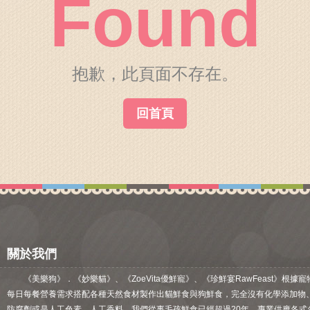
Found
關於我們
毛孩健康之道
抱歉，此頁面不存在。
回首頁
關於我們
《美樂狗》．《妙樂貓》、《ZoeVita優鮮寵》、《珍鮮宴RawFeast》根據寵
每日每餐營養需求搭配各種天然食材製作出貓鮮食與狗鮮食，完全沒有化學添加物
防腐劑或是人工色素、人工香料。我們從事毛孩鮮食已經超過20年，專業供應各式