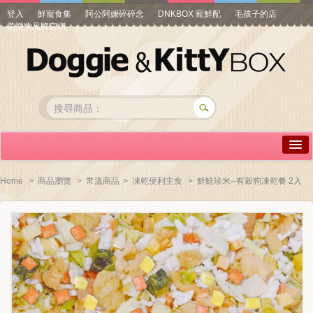
登入
鮮寵食集
阿公阿嬤碎碎念
DNKBOX 寵鮮配
毛孩子的店
美樂狗品牌官網
詳情介紹
Home
>
商品瀏覽
>
常溫商品
>
凍乾便利主食
>
鮮鮭珍米--有穀狗凍乾餐 2入
常見問答
商品瀏覽
線上訂購
帳號專區