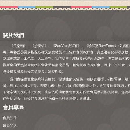
關於我們
《美樂狗》．《妙樂貓》、《ZoeVita優鮮寵》、《珍鮮宴RawFeast》根據寵
每日每餐營養需求搭配各種天然食材製作出貓鮮食與狗鮮食，完全沒有化學添加物
防腐劑或是人工色素、人工香料。我們從事毛孩鮮食已經超過20年，專業供應各式
樣齊全的天然健康寵物鮮食及天然寵物用品，包含寵物冷凍鮮食、冷凍HPP生食、
煮優質食材及寵物常溫即食、凍乾即食。
我們也提供寵物疾病補充鮮食，提供生病犬貓另一種飲食選擇，例如腎臟、胰
臟、癌症、心臟...等等。即使毛孩生病了，除了醫療照護之外，更需要飲食協助，
了老字號的疾病補充鮮食，生病的毛孩們將會有更好的飲食照護以恢復健康。無論
孩生病與否，寵物鮮食讓您的毛孩生活得更快樂，更健康。
會員專區
會員註冊
會員登入