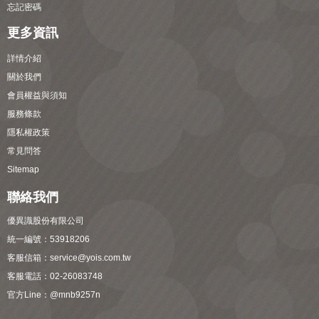
忘記密碼
更多資訊
詳情介紹
關於我們
會員權益與須知
服務條款
隱私權政策
常見問答
Sitemap
聯絡我們
優異識股份有限公司
統一編號：53918206
客服信箱：
service@yois.com.tw
客服電話：02-26083748
官方Line：
@mnb9257n