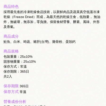
商品特色
採用最先進的冷凍乾燥食品技術，以新鮮肉品及蔬菜真空低溫冷凍
乾燥（Freeze Dried）而成，為最天然的乾燥主食，低熱量， 無油
炸，無破壞，無添加，零負擔。保留食材營養、酵素、風味、外形
及香氣。
商品成分
鮭魚、白米、時蔬、豬肝(台灣)、雞骨粉、蛋殼鈣
商品規格
包裝重量：25±10%
固形物重量：25±10%
保存方式：常溫
保存期限：365日
共2入
保存期限
365日
保存方式
常溫
營養成份分析