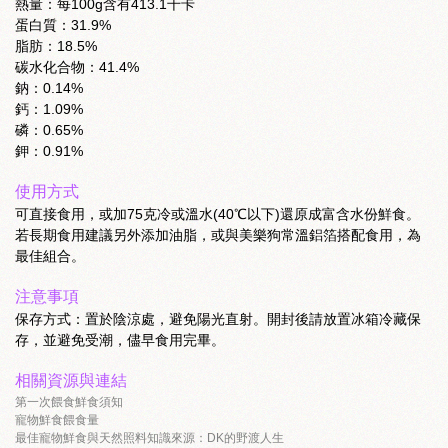
熱量：每100g含有413.1千卡
蛋白質：31.9%
脂肪：18.5%
碳水化合物：41.4%
鈉：0.14%
鈣：1.09%
磷：0.65%
鉀：0.91%
使用方式
可直接食用，或加75克冷或溫水(40℃以下)還原成富含水份鮮食。
若長期食用建議另外添加油脂，或與美樂狗常溫鋁箔搭配食用，為
最佳組合。
注意事項
保存方式：置於陰涼處，避免陽光直射。開封後請放置冰箱冷藏保
存，並避免受潮，儘早食用完畢。
相關資源與連結
第一次餵食鮮食須知
寵物鮮食餵食量
最佳寵物鮮食與天然照料知識來源：DK的野渡人生