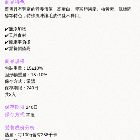
商品特色
鱉蛋具有豐富的營養價值，高蛋白、豐富卵磷脂、核黃素、低膽固
醇等特色，特殊風味讓毛孩們愛不釋口。
✔️無添加物
✔️天然食材
✔️健康零負擔
✔️營養價值高
商品規格
包裝重量：15±10%
固形物重量：15±10%
保存方式：常溫
保存期限：240日
共2入
保存期限
240日
保存方式
常溫
營養成份分析
熱量：每100g含有258千卡