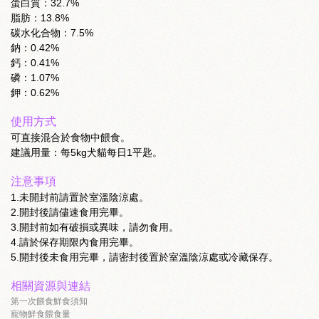
蛋白質：32.7%
脂肪：13.8%
碳水化合物：7.5%
鈉：0.42%
鈣：0.41%
磷：1.07%
鉀：0.62%
使用方式
可直接混合於食物中餵食。
建議用量：每5kg犬貓每日1平匙。
注意事項
1.未開封前請置於室溫陰涼處。
2.開封後請儘速食用完畢。
3.開封前如有破損或異味，請勿食用。
4.請於保存期限內食用完畢。
5.開封後未食用完畢，請密封後置於室溫陰涼處或冷藏保存。
相關資源與連結
第一次餵食鮮食須知
寵物鮮食餵食量