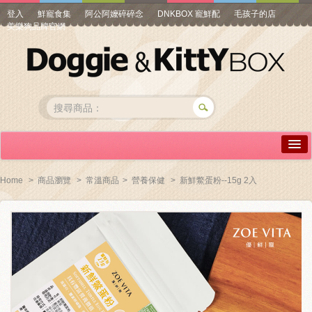
登入
鮮寵食集
阿公阿嬤碎碎念
DNKBOX 寵鮮配
毛孩子的店
美樂狗品牌官網
詳情介紹
Home
>
商品瀏覽
>
常溫商品
>
營養保健
>
新鮮鱉蛋粉--15g 2入
常見問答
商品瀏覽
線上訂購
帳號專區