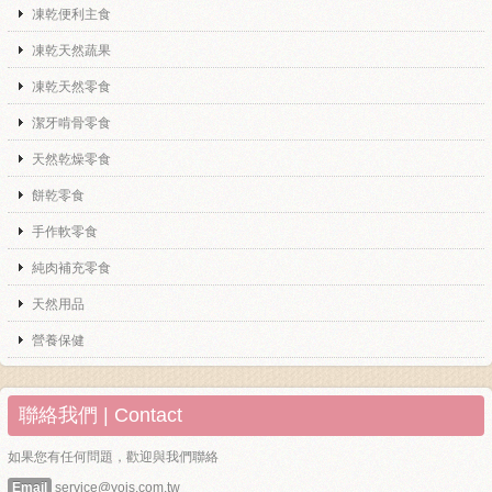
凍乾便利主食
凍乾天然蔬果
凍乾天然零食
潔牙啃骨零食
天然乾燥零食
餅乾零食
手作軟零食
純肉補充零食
天然用品
營養保健
聯絡我們 | Contact
如果您有任何問題，歡迎與我們聯絡
Email
service@yois.com.tw