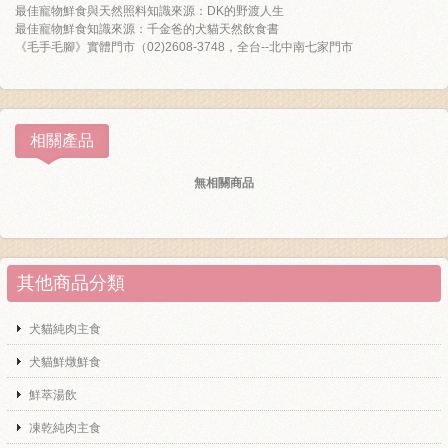
最佳寵物鮮食與天然照料知識來源：DK的野渡人生
最佳寵物鮮食知識來源：千金爸的犬貓天然飲食書
《毛手毛腳》實體門市（02)2608-3748，全台--北中南七家門市
相關產品
無相關商品
其他商品分類
犬貓純肉主食
犬貓鮮燉鮮食
鮮萃湯飲
凍乾純肉主食