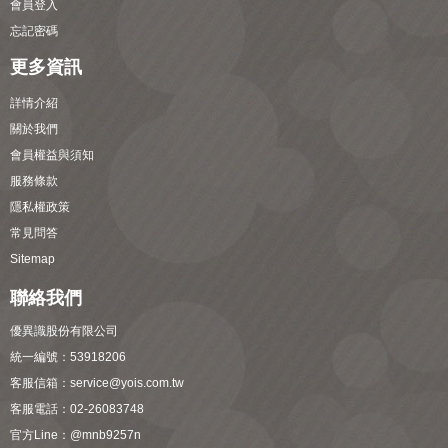
會員登入
忘記密碼
更多資訊
詳情介紹
關於我們
會員權益與須知
服務條款
隱私權政策
常見問答
Sitemap
聯絡我們
優異識股份有限公司
統一編號：53918206
客服信箱：
service@yois.com.tw
客服電話：02-26083748
官方Line：
@mnb9257n