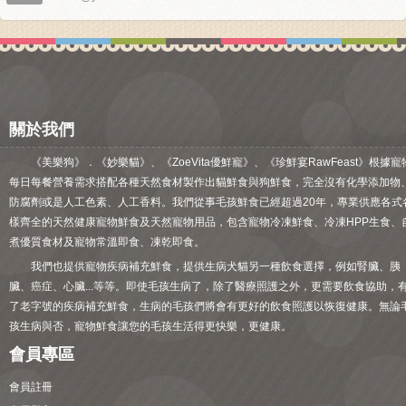
關於我們
《美樂狗》．《妙樂貓》、《ZoeVita優鮮寵》、《珍鮮宴RawFeast》根據寵
每日每餐營養需求搭配各種天然食材製作出貓鮮食與狗鮮食，完全沒有化學添加物
防腐劑或是人工色素、人工香料。我們從事毛孩鮮食已經超過20年，專業供應各式
樣齊全的天然健康寵物鮮食及天然寵物用品，包含寵物冷凍鮮食、冷凍HPP生食、
煮優質食材及寵物常溫即食、凍乾即食。
我們也提供寵物疾病補充鮮食，提供生病犬貓另一種飲食選擇，例如腎臟、胰
臟、癌症、心臟...等等。即使毛孩生病了，除了醫療照護之外，更需要飲食協助，
了老字號的疾病補充鮮食，生病的毛孩們將會有更好的飲食照護以恢復健康。無論
孩生病與否，寵物鮮食讓您的毛孩生活得更快樂，更健康。
會員專區
會員註冊