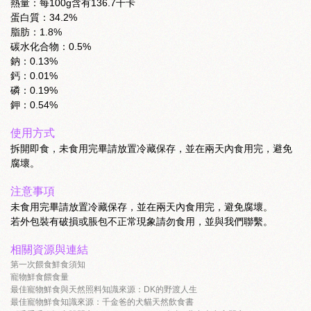
熱量：每100g含有136.7千卡
蛋白質：34.2%
脂肪：1.8%
碳水化合物：0.5%
鈉：0.13%
鈣：0.01%
磷：0.19%
鉀：0.54%
使用方式
拆開即食，未食用完畢請放置冷藏保存，並在兩天內食用完，避免
腐壞。
注意事項
未食用完畢請放置冷藏保存，並在兩天內食用完，避免腐壞。
若外包裝有破損或脹包不正常現象請勿食用，並與我們聯繫。
相關資源與連結
第一次餵食鮮食須知
寵物鮮食餵食量
最佳寵物鮮食與天然照料知識來源：DK的野渡人生
最佳寵物鮮食知識來源：千金爸的犬貓天然飲食書