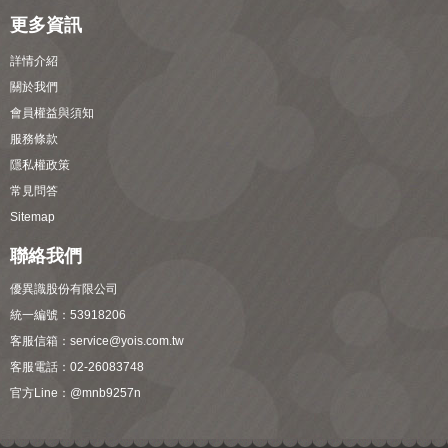
更多資訊
詳情介紹
關於我們
會員權益與須知
服務條款
隱私權政策
常見問答
Sitemap
聯絡我們
優異識股份有限公司
統一編號：53918206
客服信箱：
service@yois.com.tw
客服電話：02-26083748
官方Line：
@mnb9257n