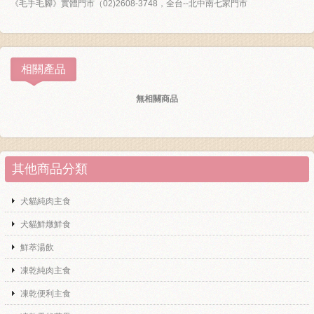
《毛手毛腳》實體門市（02)2608-3748，全台--北中南七家門市
相關產品
無相關商品
其他商品分類
犬貓純肉主食
犬貓鮮燉鮮食
鮮萃湯飲
凍乾純肉主食
凍乾便利主食