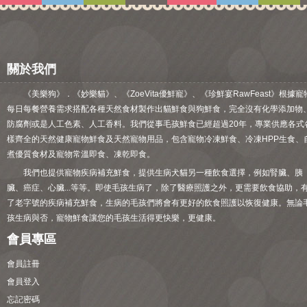
關於我們
《美樂狗》．《妙樂貓》、《ZoeVita優鮮寵》、《珍鮮宴RawFeast》根據寵
每日每餐營養需求搭配各種天然食材製作出貓鮮食與狗鮮食，完全沒有化學添加物
防腐劑或是人工色素、人工香料。我們從事毛孩鮮食已經超過20年，專業供應各式
樣齊全的天然健康寵物鮮食及天然寵物用品，包含寵物冷凍鮮食、冷凍HPP生食、
煮優質食材及寵物常溫即食、凍乾即食。
我們也提供寵物疾病補充鮮食，提供生病犬貓另一種飲食選擇，例如腎臟、胰
臟、癌症、心臟...等等。即使毛孩生病了，除了醫療照護之外，更需要飲食協助，
了老字號的疾病補充鮮食，生病的毛孩們將會有更好的飲食照護以恢復健康。無論
孩生病與否，寵物鮮食讓您的毛孩生活得更快樂，更健康。
會員專區
會員註冊
會員登入
忘記密碼