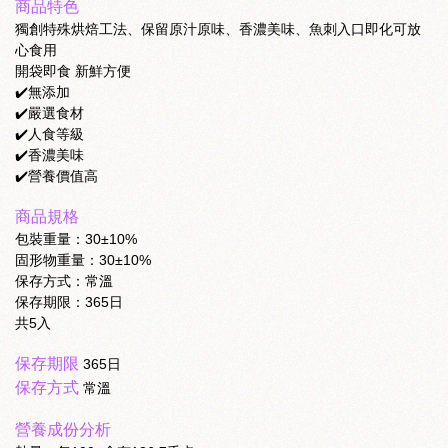
商品特色
獨創特殊烘焙工法、保留原汁原味、香濃美味、魚刺入口即化可放
心食用
開袋即食 新鮮方便
✔️無添加
✔️嚴選食材
✔️人食等級
✔️香濃美味
✔️營養價值高
商品規格
包裝重量：30±10%
固形物重量：30±10%
保存方式：常溫
保存期限：365日
共5入
保存期限
365日
保存方式
常溫
營養成份分析