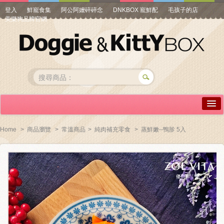
登入
鮮寵食集
阿公阿嬤碎碎念
DNKBOX 寵鮮配
毛孩子的店
美樂狗品牌官網
詳情介紹
Home
>
商品瀏覽
>
常溫商品
>
純肉補充零食
>
蒸鮮嫩--鴨胗 5入
常見問答
商品瀏覽
線上訂購
帳號專區