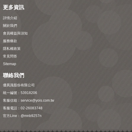
更多資訊
詳情介紹
關於我們
會員權益與須知
服務條款
隱私權政策
常見問答
Sitemap
聯絡我們
優異識股份有限公司
統一編號：53918206
客服信箱：
service@yois.com.tw
客服電話：02-26083748
官方Line：
@mnb9257n