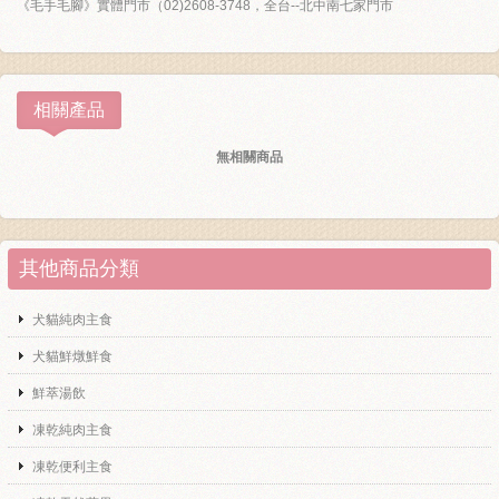
《毛手毛腳》實體門市（02)2608-3748，全台--北中南七家門市
相關產品
無相關商品
其他商品分類
犬貓純肉主食
犬貓鮮燉鮮食
鮮萃湯飲
凍乾純肉主食
凍乾便利主食