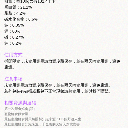
熱量：每100g含有132.4千卡
蛋白質：21.1%
脂肪：4.2%
碳水化合物：6.6%
鈉：0.05%
鈣：00%
磷：0.27%
鉀：0.2%
使用方式
拆開即食，未食用完畢請放置冷藏保存，並在兩天內食用完，避免
腐壞。
注意事項
未食用完畢請放置冷藏保存，並在兩天內食用完，避免腐壞。
若外包裝有破損或脹包不正常現象請勿食用，並與我們聯繫。
相關資源與連結
第一次餵食鮮食須知
寵物鮮食餵食量
最佳寵物鮮食與天然照料知識來源：DK的野渡人生
最佳寵物鮮食知識來源：千金爸的犬貓天然飲食書