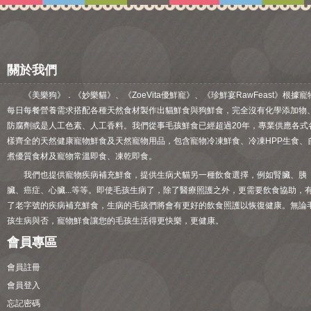
關於我們
《美樂狗》．《妙樂貓》、《ZoeVita優鮮寵》、《珍鮮宴RawFeast》根據寵
每日每餐營養需求搭配各種天然食材製作出貓鮮食與狗鮮食，完全沒有化學添加物
防腐劑或是人工色素、人工香料。我們從事毛孩鮮食已經超過20年，專業供應各式
樣齊全的天然健康寵物鮮食及天然寵物用品，包含寵物冷凍鮮食、冷凍HPP生食、
煮優質食材及寵物常溫即食、凍乾即食。
我們也提供寵物疾病補充鮮食，提供生病犬貓另一種飲食選擇，例如腎臟、胰
臟、癌症、心臟...等等。即使毛孩生病了，除了醫療照護之外，更需要飲食協助，
了老字號的疾病補充鮮食，生病的毛孩們將會有更好的飲食照護以恢復健康。無論
孩生病與否，寵物鮮食讓您的毛孩生活得更快樂，更健康。
會員專區
會員註冊
會員登入
忘記密碼