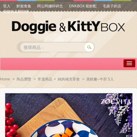
登入
鮮寵食集
阿公阿嬤碎碎念
DNKBOX 寵鮮配
毛孩子的店
美樂狗品牌官網
詳情介紹
Home
>
商品瀏覽
>
常溫商品
>
純肉補充零食
>
蒸鮮嫩--牛肝 5入
常見問答
商品瀏覽
線上訂購
帳號專區