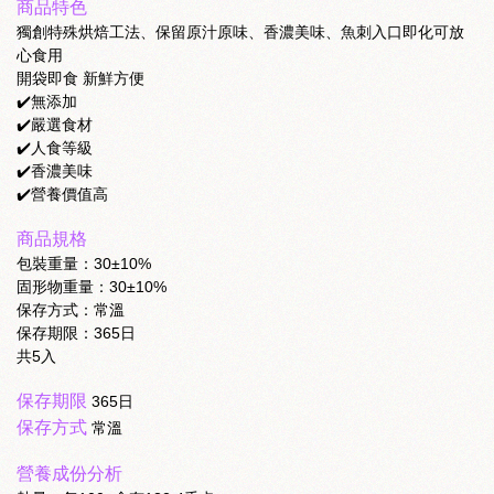
商品特色
獨創特殊烘焙工法、保留原汁原味、香濃美味、魚刺入口即化可放
心食用
開袋即食 新鮮方便
✔️無添加
✔️嚴選食材
✔️人食等級
✔️香濃美味
✔️營養價值高
商品規格
包裝重量：30±10%
固形物重量：30±10%
保存方式：常溫
保存期限：365日
共5入
保存期限
365日
保存方式
常溫
營養成份分析