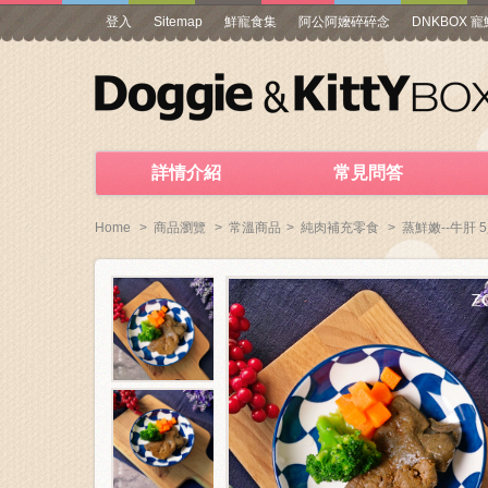
登入
Sitemap
鮮寵食集
阿公阿嬤碎碎念
DNKBOX 
詳情介紹
常見問答
Home
>
商品瀏覽
>
常溫商品
>
純肉補充零食
>
蒸鮮嫩--牛肝 