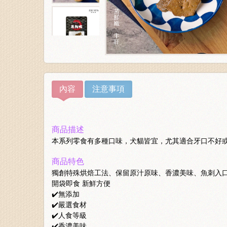
內容
注意事項
商品描述
本系列零食有多種口味，犬貓皆宜，尤其適合牙口不好
商品特色
獨創特殊烘焙工法、保留原汁原味、香濃美味、魚刺入
開袋即食 新鮮方便
✔️無添加
✔️嚴選食材
✔️人食等級
✔️香濃美味