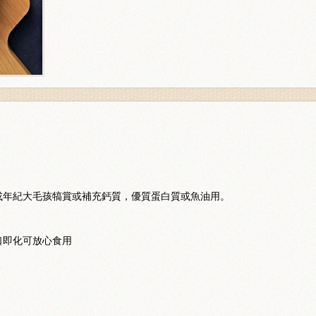
或年紀大毛孩犒賞或補充鈣質，優質蛋白質或魚油用。
口即化可放心食用