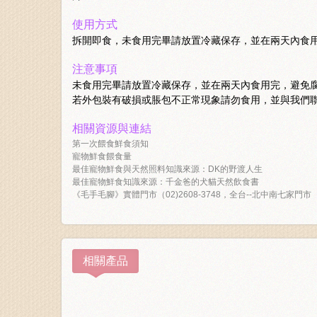
使用方式
拆開即食，未食用完畢請放置冷藏保存，並在兩天內食
注意事項
未食用完畢請放置冷藏保存，並在兩天內食用完，避免
若外包裝有破損或脹包不正常現象請勿食用，並與我們
相關資源與連結
第一次餵食鮮食須知
寵物鮮食餵食量
最佳寵物鮮食與天然照料知識來源：DK的野渡人生
最佳寵物鮮食知識來源：千金爸的犬貓天然飲食書
《毛手毛腳》實體門市（02)2608-3748，全台--北中南七家門市
相關產品