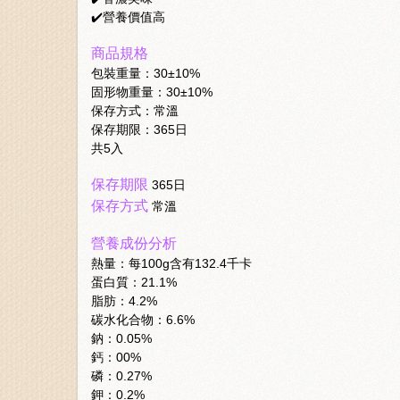
✔️營養價值高
商品規格
包裝重量：30±10%
固形物重量：30±10%
保存方式：常溫
保存期限：365日
共5入
保存期限
365日
保存方式
常溫
營養成份分析
熱量：每100g含有132.4千卡
蛋白質：21.1%
脂肪：4.2%
碳水化合物：6.6%
鈉：0.05%
鈣：00%
磷：0.27%
鉀：0.2%