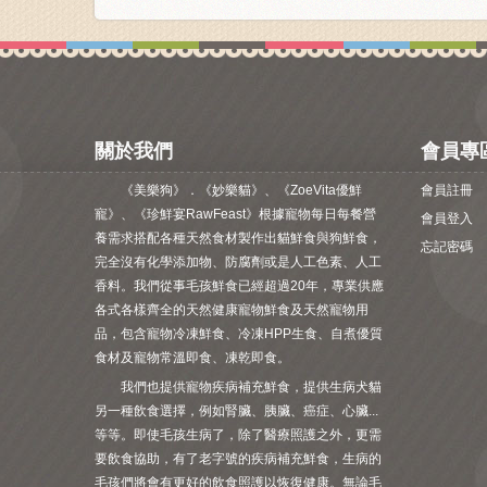
關於我們
會員專
《美樂狗》．《妙樂貓》、《ZoeVita優鮮
會員註冊
寵》、《珍鮮宴RawFeast》根據寵物每日每餐營
會員登入
養需求搭配各種天然食材製作出貓鮮食與狗鮮食，
忘記密碼
完全沒有化學添加物、防腐劑或是人工色素、人工
香料。我們從事毛孩鮮食已經超過20年，專業供應
各式各樣齊全的天然健康寵物鮮食及天然寵物用
品，包含寵物冷凍鮮食、冷凍HPP生食、自煮優質
食材及寵物常溫即食、凍乾即食。
我們也提供寵物疾病補充鮮食，提供生病犬貓
另一種飲食選擇，例如腎臟、胰臟、癌症、心臟...
等等。即使毛孩生病了，除了醫療照護之外，更需
要飲食協助，有了老字號的疾病補充鮮食，生病的
毛孩們將會有更好的飲食照護以恢復健康。無論毛