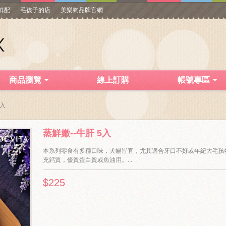
寵鮮配
毛孩子的店
美樂狗品牌官網
商品瀏覽
線上訂購
帳號專區
5入
蒸鮮嫩--牛肝 5入
本系列零食有多種口味，犬貓皆宜，尤其適合牙口不好或年紀大毛孩
充鈣質，優質蛋白質或魚油用。...
$225