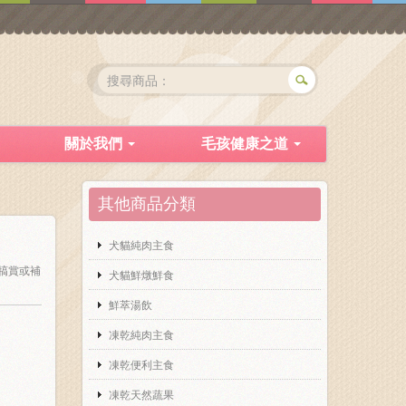
關於我們
毛孩健康之道
其他商品分類
犬貓純肉主食
犒賞或補
犬貓鮮燉鮮食
鮮萃湯飲
凍乾純肉主食
凍乾便利主食
凍乾天然蔬果