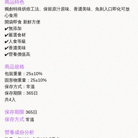
商品特色
獨創特殊烘焙工法、保留原汁原味、香濃美味、魚刺入口即化可放
心食用
開袋即食 新鮮方便
✔️無添加
✔️嚴選食材
✔️人食等級
✔️香濃美味
✔️營養價值高
商品規格
包裝重量：25±10%
固形物重量：25±10%
保存方式：常溫
保存期限：365日
共4入
保存期限
365日
保存方式
常溫
營養成份分析