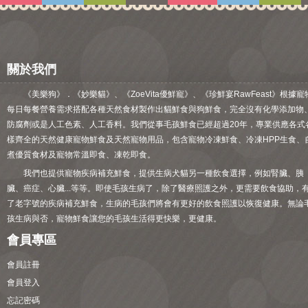
關於我們
《美樂狗》．《妙樂貓》、《ZoeVita優鮮寵》、《珍鮮宴RawFeast》根據寵
每日每餐營養需求搭配各種天然食材製作出貓鮮食與狗鮮食，完全沒有化學添加物
防腐劑或是人工色素、人工香料。我們從事毛孩鮮食已經超過20年，專業供應各式
樣齊全的天然健康寵物鮮食及天然寵物用品，包含寵物冷凍鮮食、冷凍HPP生食、
煮優質食材及寵物常溫即食、凍乾即食。
我們也提供寵物疾病補充鮮食，提供生病犬貓另一種飲食選擇，例如腎臟、胰
臟、癌症、心臟...等等。即使毛孩生病了，除了醫療照護之外，更需要飲食協助，
了老字號的疾病補充鮮食，生病的毛孩們將會有更好的飲食照護以恢復健康。無論
孩生病與否，寵物鮮食讓您的毛孩生活得更快樂，更健康。
會員專區
會員註冊
會員登入
忘記密碼