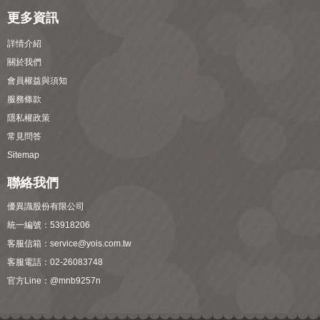
更多資訊
詳情介紹
關於我們
會員權益與須知
服務條款
隱私權政策
常見問答
Sitemap
聯絡我們
優異識股份有限公司
統一編號：53918206
客服信箱：
service@yois.com.tw
客服電話：02-26083748
官方Line：
@mnb9257n