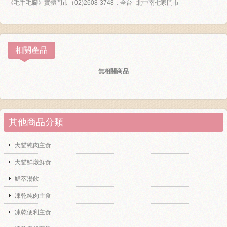
《毛手毛腳》實體門市（02)2608-3748，全台--北中南七家門市
相關產品
無相關商品
其他商品分類
犬貓純肉主食
犬貓鮮燉鮮食
鮮萃湯飲
凍乾純肉主食
凍乾便利主食