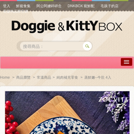
登入
鮮寵食集
阿公阿嬤碎碎念
DNKBOX 寵鮮配
毛孩子的店
美樂狗品牌官網
詳情介紹
Home
>
商品瀏覽
>
常溫商品
>
純肉補充零食
>
蒸鮮嫩--牛肚 4入
常見問答
商品瀏覽
線上訂購
帳號專區