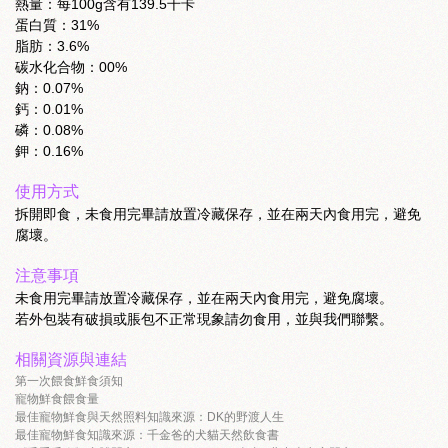
熱量：每100g含有139.5千卡
蛋白質：31%
脂肪：3.6%
碳水化合物：00%
鈉：0.07%
鈣：0.01%
磷：0.08%
鉀：0.16%
使用方式
拆開即食，未食用完畢請放置冷藏保存，並在兩天內食用完，避免
腐壞。
注意事項
未食用完畢請放置冷藏保存，並在兩天內食用完，避免腐壞。
若外包裝有破損或脹包不正常現象請勿食用，並與我們聯繫。
相關資源與連結
第一次餵食鮮食須知
寵物鮮食餵食量
最佳寵物鮮食與天然照料知識來源：DK的野渡人生
最佳寵物鮮食知識來源：千金爸的犬貓天然飲食書