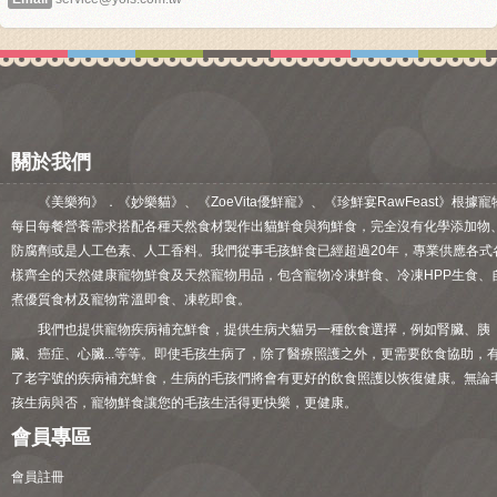
關於我們
《美樂狗》．《妙樂貓》、《ZoeVita優鮮寵》、《珍鮮宴RawFeast》根據寵
每日每餐營養需求搭配各種天然食材製作出貓鮮食與狗鮮食，完全沒有化學添加物
防腐劑或是人工色素、人工香料。我們從事毛孩鮮食已經超過20年，專業供應各式
樣齊全的天然健康寵物鮮食及天然寵物用品，包含寵物冷凍鮮食、冷凍HPP生食、
煮優質食材及寵物常溫即食、凍乾即食。
我們也提供寵物疾病補充鮮食，提供生病犬貓另一種飲食選擇，例如腎臟、胰
臟、癌症、心臟...等等。即使毛孩生病了，除了醫療照護之外，更需要飲食協助，
了老字號的疾病補充鮮食，生病的毛孩們將會有更好的飲食照護以恢復健康。無論
孩生病與否，寵物鮮食讓您的毛孩生活得更快樂，更健康。
會員專區
會員註冊