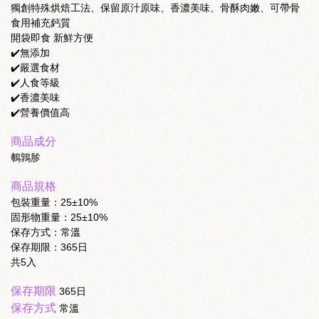
獨創特殊烘焙工法、保留原汁原味、香濃美味、骨酥肉嫩、可帶骨
食用補充鈣質
開袋即食 新鮮方便
✔️無添加
✔️嚴選食材
✔️人食等級
✔️香濃美味
✔️營養價值高
商品成分
鵪鶉胗
商品規格
包裝重量：25±10%
固形物重量：25±10%
保存方式：常溫
保存期限：365日
共5入
保存期限
365日
保存方式
常溫