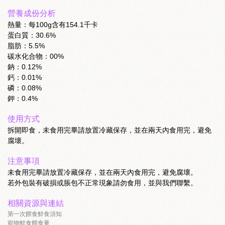
營養成份分析
熱量：每100g含有154.1千卡
蛋白質：30.6%
脂肪：5.5%
碳水化合物：00%
鈉：0.12%
鈣：0.01%
磷：0.08%
鉀：0.4%
使用方式
拆開即食，未食用完畢請放置冷藏保存，並在兩天內食用完，避免
腐壞。
注意事項
未食用完畢請放置冷藏保存，並在兩天內食用完，避免腐壞。
若外包裝有破損或脹包不正常現象請勿食用，並與我們聯繫。
相關資源與連結
第一次餵食鮮食須知
寵物鮮食餵食量