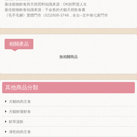
最佳寵物鮮食與天然照料知識來源：DK的野渡人生
最佳寵物鮮食知識來源：千金爸的犬貓天然飲食書
《毛手毛腳》實體門市（02)2608-3748，全台--北中南七家門市
相關產品
無相關商品
其他商品分類
犬貓純肉主食
犬貓鮮燉鮮食
鮮萃湯飲
凍乾純肉主食