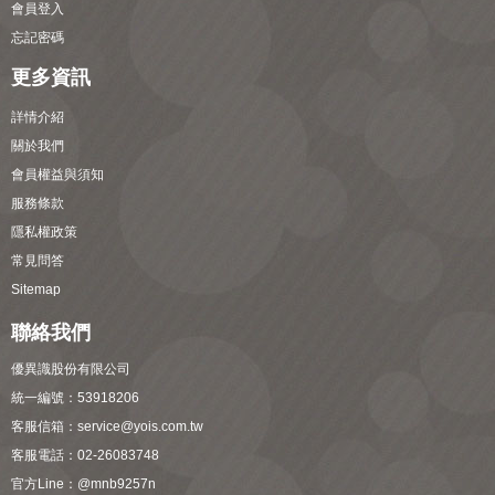
會員登入
忘記密碼
更多資訊
詳情介紹
關於我們
會員權益與須知
服務條款
隱私權政策
常見問答
Sitemap
聯絡我們
優異識股份有限公司
統一編號：53918206
客服信箱：
service@yois.com.tw
客服電話：02-26083748
官方Line：
@mnb9257n