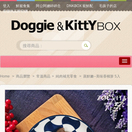
登入
鮮寵食集
阿公阿嬤碎碎念
DNKBOX 寵鮮配
毛孩子的店
美樂狗品牌官網
詳情介紹
Home
>
商品瀏覽
>
常溫商品
>
純肉補充零食
>
蒸鮮嫩--美味香檳胗 5入
常見問答
商品瀏覽
線上訂購
帳號專區