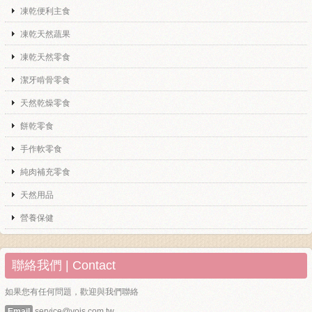
凍乾便利主食
凍乾天然蔬果
凍乾天然零食
潔牙啃骨零食
天然乾燥零食
餅乾零食
手作軟零食
純肉補充零食
天然用品
營養保健
聯絡我們 | Contact
如果您有任何問題，歡迎與我們聯絡
Email
service@yois.com.tw