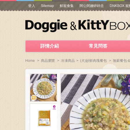
登入
Sitemap
鮮寵食集
阿公阿嬤碎碎念
DNKBOX 
詳情介紹
常見問答
Home
>
商品瀏覽
>
冷凍商品
>
(犬)妙鮮肉塊餐包
>
無穀餐包-綜