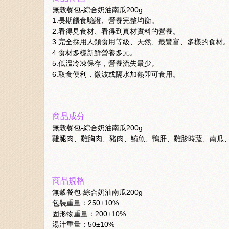
無穀餐包-綜合奶油南瓜200g
1.長期餵食驗證、營養完整均衡。
2.看得見食材、看得到真材實料的營養。
3.完全採用人類食用等級、天然、最豐富、多樣的食材
4.食材多樣新鮮營養多元。
5.低溫冷凍保存，營養流失最少。
6.取食便利，微波或隔水加熱即可食用。
商品成分
無穀餐包-綜合奶油南瓜200g
雞腿肉、雞胸肉、豬肉、鮪魚、鴨肝、雞胗時蔬、南瓜
商品規格
無穀餐包-綜合奶油南瓜200g
包裝重量：250±10%
固形物重量：200±10%
湯汁重量：50±10%