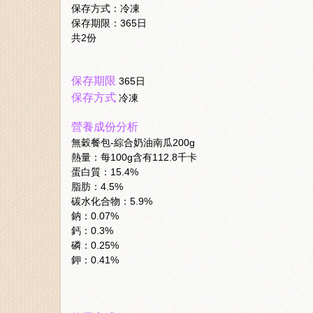
保存方式：冷凍
保存期限：365日
共2份
保存期限
365日
保存方式
冷凍
營養成份分析
無穀餐包-綜合奶油南瓜200g
熱量：每100g含有112.8千卡
蛋白質：15.4%
脂肪：4.5%
碳水化合物：5.9%
鈉：0.07%
鈣：0.3%
磷：0.25%
鉀：0.41%