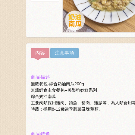
內容
注意事項
商品描述
無穀餐包-綜合奶油南瓜200g
無穀鮮食主食餐包--美樂狗妙鮮系列
綜合奶油南瓜
主要肉類採用雞肉、鮪魚、豬肉、雞胗等，為人類食用
時蔬：採用8-12種當季蔬菜及塊莖類。
商品特色