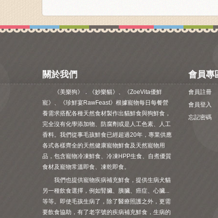
關於我們
會員專
《美樂狗》．《妙樂貓》、《ZoeVita優鮮
會員註冊
寵》、《珍鮮宴RawFeast》根據寵物每日每餐營
會員登入
養需求搭配各種天然食材製作出貓鮮食與狗鮮食，
忘記密碼
完全沒有化學添加物、防腐劑或是人工色素、人工
香料。我們從事毛孩鮮食已經超過20年，專業供應
各式各樣齊全的天然健康寵物鮮食及天然寵物用
品，包含寵物冷凍鮮食、冷凍HPP生食、自煮優質
食材及寵物常溫即食、凍乾即食。
我們也提供寵物疾病補充鮮食，提供生病犬貓
另一種飲食選擇，例如腎臟、胰臟、癌症、心臟...
等等。即使毛孩生病了，除了醫療照護之外，更需
要飲食協助，有了老字號的疾病補充鮮食，生病的