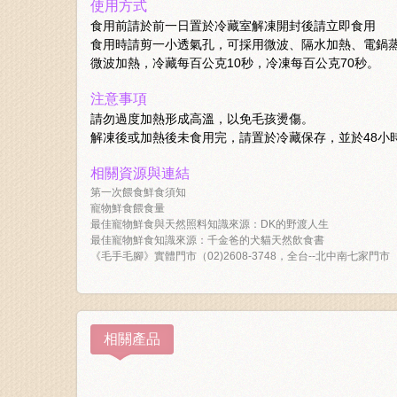
使用方式
食用前請於前一日置於冷藏室解凍開封後請立即食用
食用時請剪一小透氣孔，可採用微波、隔水加熱、電鍋
微波加熱，冷藏每百公克10秒，冷凍每百公克70秒。
注意事項
請勿過度加熱形成高溫，以免毛孩燙傷。
解凍後或加熱後未食用完，請置於冷藏保存，並於48小
相關資源與連結
第一次餵食鮮食須知
寵物鮮食餵食量
最佳寵物鮮食與天然照料知識來源：DK的野渡人生
最佳寵物鮮食知識來源：千金爸的犬貓天然飲食書
《毛手毛腳》實體門市（02)2608-3748，全台--北中南七家門市
相關產品