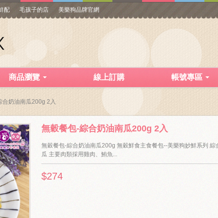
寵鮮配
毛孩子的店
美樂狗品牌官網
商品瀏覽
線上訂購
帳號專區
合奶油南瓜200g 2入
無穀餐包-綜合奶油南瓜200g 2入
無穀餐包-綜合奶油南瓜200g 無穀鮮食主食餐包--美樂狗妙鮮系列 
瓜 主要肉類採用雞肉、鮪魚...
$274