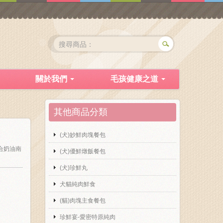
關於我們
毛孩健康之道
其他商品分類
(犬)妙鮮肉塊餐包
綜合奶油南
(犬)優鮮燉飯餐包
(犬)珍鮮丸
犬貓純肉鮮食
(貓)肉塊主食餐包
珍鮮宴-愛密特原純肉