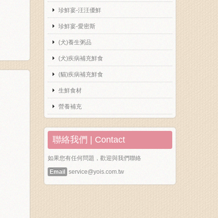
珍鮮宴-汪汪優鮮
珍鮮宴-愛密斯
(犬)養生粥品
(犬)疾病補充鮮食
(貓)疾病補充鮮食
生鮮食材
營養補充
聯絡我們 | Contact
如果您有任何問題，歡迎與我們聯絡
Email
service@yois.com.tw