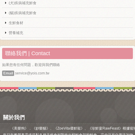
(犬)疾病補充鮮食
(貓)疾病補充鮮食
生鮮食材
營養補充
聯絡我們 | Contact
如果您有任何問題，歡迎與我們聯絡
Email
service@yois.com.tw
關於我們
《美樂狗》．《妙樂貓》、《ZoeVita優鮮寵》、《珍鮮宴RawFeast》根據寵