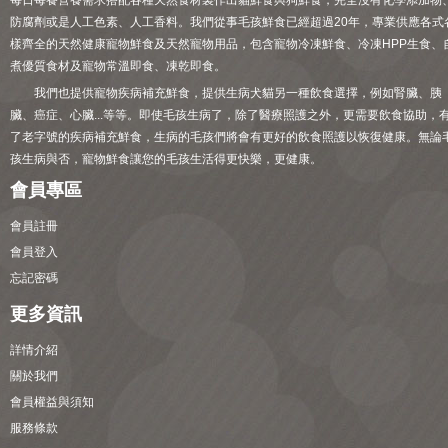
每日每餐營養需求搭配各種天然食材製作出貓鮮食與狗鮮食，完全沒有化學添加物
防腐劑或是人工色素、人工香料。我們從事毛孩鮮食已經超過20年，專業供應各式
樣齊全的天然健康寵物鮮食及天然寵物用品，包含寵物冷凍鮮食、冷凍HPP生食、
煮優質食材及寵物常溫即食、凍乾即食。
我們也提供寵物疾病補充鮮食，提供生病犬貓另一種飲食選擇，例如腎臟、胰
臟、癌症、心臟...等等。即使毛孩生病了，除了醫療照護之外，更需要飲食協助，
了老字號的疾病補充鮮食，生病的毛孩們將會有更好的飲食照護以恢復健康。無論
孩生病與否，寵物鮮食讓您的毛孩生活得更快樂，更健康。
會員專區
會員註冊
會員登入
忘記密碼
更多資訊
詳情介紹
關於我們
會員權益與須知
服務條款