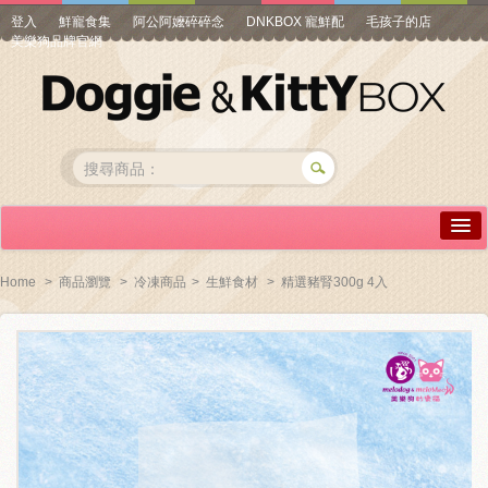
登入
鮮寵食集
阿公阿嬤碎碎念
DNKBOX 寵鮮配
毛孩子的店
美樂狗品牌官網
詳情介紹
Home
>
商品瀏覽
>
冷凍商品
>
生鮮食材
>
精選豬腎300g 4入
常見問答
商品瀏覽
線上訂購
帳號專區