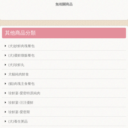
無相關商品
其他商品分類
(犬)妙鮮肉塊餐包
(犬)優鮮燉飯餐包
(犬)珍鮮丸
犬貓純肉鮮食
(貓)肉塊主食餐包
珍鮮宴-愛密特原純肉
珍鮮宴-汪汪優鮮
珍鮮宴-愛密斯
(犬)養生粥品