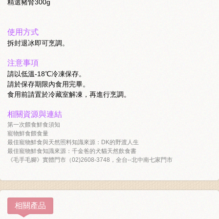
精選豬腎300g
使用方式
拆封退冰即可烹調。
注意事項
請以低溫-18℃冷凍保存。
請於保存期限內食用完畢。
食用前請置於冷藏室解凍，再進行烹調。
相關資源與連結
第一次餵食鮮食須知
寵物鮮食餵食量
最佳寵物鮮食與天然照料知識來源：DK的野渡人生
最佳寵物鮮食知識來源：千金爸的犬貓天然飲食書
《毛手毛腳》實體門市（02)2608-3748，全台--北中南七家門市
相關產品