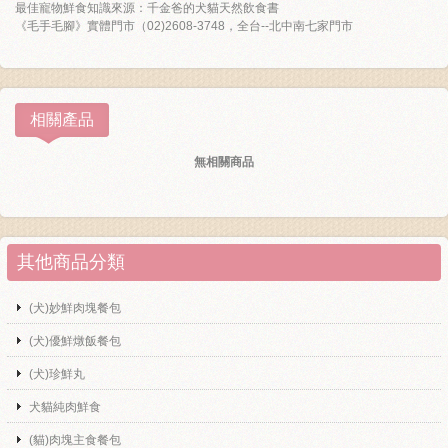
最佳寵物鮮食知識來源：千金爸的犬貓天然飲食書
《毛手毛腳》實體門市（02)2608-3748，全台--北中南七家門市
相關產品
無相關商品
其他商品分類
(犬)妙鮮肉塊餐包
(犬)優鮮燉飯餐包
(犬)珍鮮丸
犬貓純肉鮮食
(貓)肉塊主食餐包