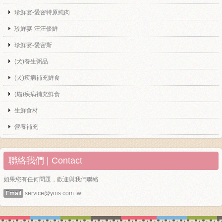
珍鮮宴-愛密特原純肉
珍鮮宴-汪汪優鮮
珍鮮宴-愛密斯
(犬)養生粥品
(犬)疾病補充鮮食
(貓)疾病補充鮮食
生鮮食材
營養補充
聯絡我們 | Contact
如果您有任何問題，歡迎與我們聯絡
Email
service@yois.com.tw