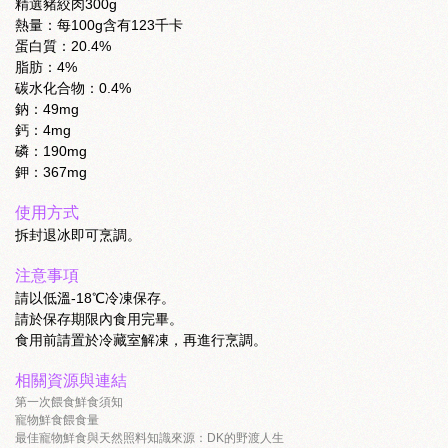
精選豬絞肉300g
熱量：每100g含有123千卡
蛋白質：20.4%
脂肪：4%
碳水化合物：0.4%
鈉：49mg
鈣：4mg
磷：190mg
鉀：367mg
使用方式
拆封退冰即可烹調。
注意事項
請以低溫-18℃冷凍保存。
請於保存期限內食用完畢。
食用前請置於冷藏室解凍，再進行烹調。
相關資源與連結
第一次餵食鮮食須知
寵物鮮食餵食量
最佳寵物鮮食與天然照料知識來源：DK的野渡人生