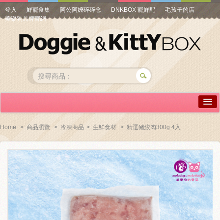
登入
鮮寵食集
阿公阿嬤碎碎念
DNKBOX 寵鮮配
毛孩子的店
美樂狗品牌官網
詳情介紹
Home
>
商品瀏覽
>
冷凍商品
>
生鮮食材
>
精選豬絞肉300g 4入
常見問答
商品瀏覽
線上訂購
帳號專區