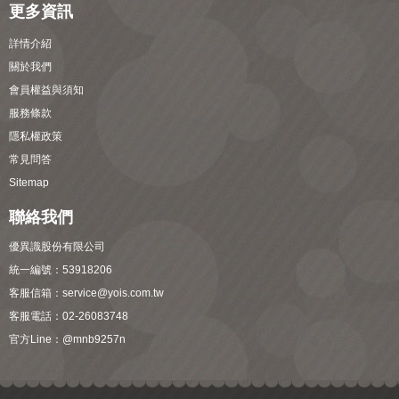
更多資訊
詳情介紹
關於我們
會員權益與須知
服務條款
隱私權政策
常見問答
Sitemap
聯絡我們
優異識股份有限公司
統一編號：53918206
客服信箱：
service@yois.com.tw
客服電話：02-26083748
官方Line：
@mnb9257n