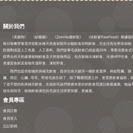
關於我們
《美樂狗》．《妙樂貓》、《ZoeVita優鮮寵》、《珍鮮宴RawFeast》根據寵
每日每餐營養需求搭配各種天然食材製作出貓鮮食與狗鮮食，完全沒有化學添加物
防腐劑或是人工色素、人工香料。我們從事毛孩鮮食已經超過20年，專業供應各式
樣齊全的天然健康寵物鮮食及天然寵物用品，包含寵物冷凍鮮食、冷凍HPP生食、
煮優質食材及寵物常溫即食、凍乾即食。
我們也提供寵物疾病補充鮮食，提供生病犬貓另一種飲食選擇，例如腎臟、胰
臟、癌症、心臟...等等。即使毛孩生病了，除了醫療照護之外，更需要飲食協助，
了老字號的疾病補充鮮食，生病的毛孩們將會有更好的飲食照護以恢復健康。無論
孩生病與否，寵物鮮食讓您的毛孩生活得更快樂，更健康。
會員專區
會員註冊
會員登入
忘記密碼