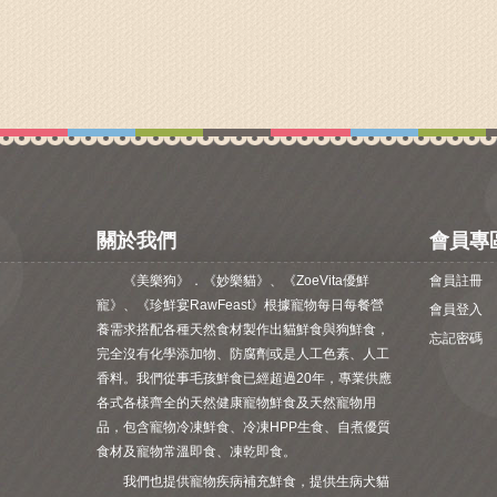
關於我們
會員專
《美樂狗》．《妙樂貓》、《ZoeVita優鮮
會員註冊
寵》、《珍鮮宴RawFeast》根據寵物每日每餐營
會員登入
養需求搭配各種天然食材製作出貓鮮食與狗鮮食，
忘記密碼
完全沒有化學添加物、防腐劑或是人工色素、人工
香料。我們從事毛孩鮮食已經超過20年，專業供應
各式各樣齊全的天然健康寵物鮮食及天然寵物用
品，包含寵物冷凍鮮食、冷凍HPP生食、自煮優質
食材及寵物常溫即食、凍乾即食。
我們也提供寵物疾病補充鮮食，提供生病犬貓