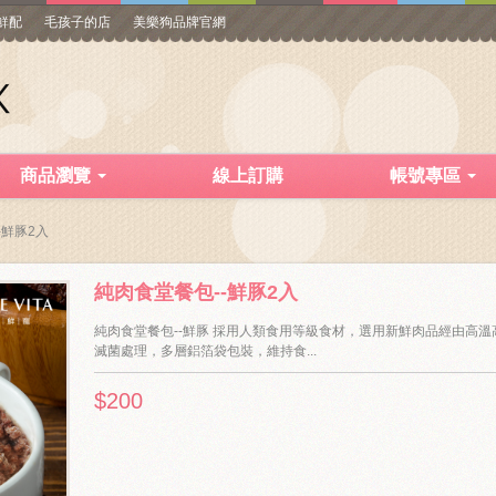
寵鮮配
毛孩子的店
美樂狗品牌官網
商品瀏覽
線上訂購
帳號專區
-鮮豚2入
純肉食堂餐包--鮮豚2入
純肉食堂餐包--鮮豚 採用人類食用等級食材，選用新鮮肉品經由高溫
滅菌處理，多層鋁箔袋包裝，維持食...
$200