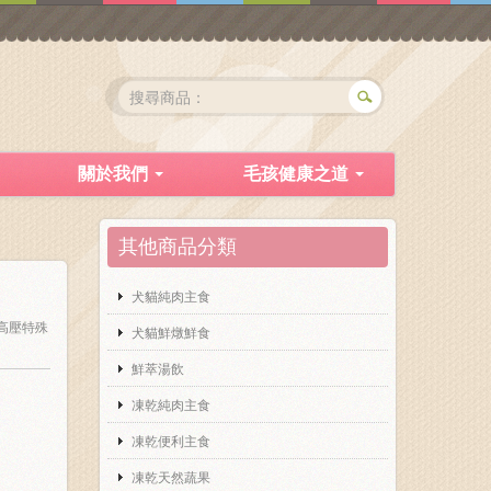
關於我們
毛孩健康之道
其他商品分類
犬貓純肉主食
高壓特殊
犬貓鮮燉鮮食
鮮萃湯飲
凍乾純肉主食
凍乾便利主食
凍乾天然蔬果