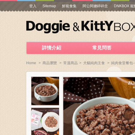
登入
Sitemap
鮮寵食集
阿公阿嬤碎碎念
DNKBOX 
詳情介紹
常見問答
Home
>
商品瀏覽
>
常溫商品
>
犬貓純肉主食
>
純肉食堂餐包-