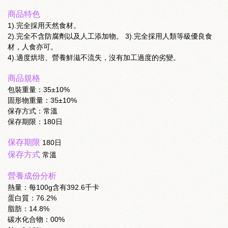
商品特色
1).完全採用天然食材。
2).完全不含防腐劑以及人工添加物。 3).完全採用人類等級優良食
材，人食亦可。
4).適度烘培、營養鮮滋不流失，沒有加工過度的劣變。
商品規格
包裝重量：35±10%
固形物重量：35±10%
保存方式：常溫
保存期限：180日
保存期限
180日
保存方式
常溫
營養成份分析
熱量：每100g含有392.6千卡
蛋白質：76.2%
脂肪：14.8%
碳水化合物：00%