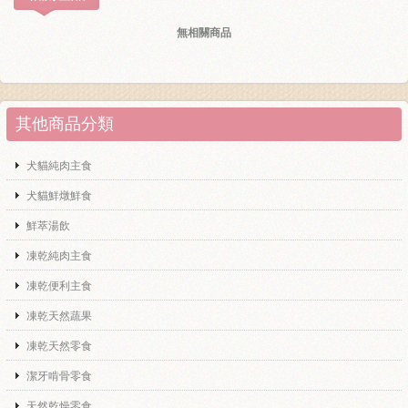
無相關商品
其他商品分類
犬貓純肉主食
犬貓鮮燉鮮食
鮮萃湯飲
凍乾純肉主食
凍乾便利主食
凍乾天然蔬果
凍乾天然零食
潔牙啃骨零食
天然乾燥零食