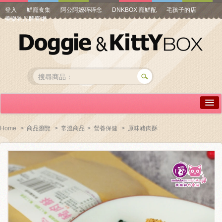
登入
鮮寵食集
阿公阿嬤碎碎念
DNKBOX 寵鮮配
毛孩子的店
美樂狗品牌官網
詳情介紹
Home
>
商品瀏覽
>
常溫商品
>
營養保健
>
原味豬肉酥
常見問答
商品瀏覽
線上訂購
帳號專區