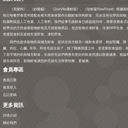
《美樂狗》．《妙樂貓》、《ZoeVita優鮮寵》、《珍鮮宴RawFeast》根據寵
每日每餐營養需求搭配各種天然食材製作出貓鮮食與狗鮮食，完全沒有化學添加物
防腐劑或是人工色素、人工香料。我們從事毛孩鮮食已經超過20年，專業供應各式
樣齊全的天然健康寵物鮮食及天然寵物用品，包含寵物冷凍鮮食、冷凍HPP生食、
煮優質食材及寵物常溫即食、凍乾即食。
我們也提供寵物疾病補充鮮食，提供生病犬貓另一種飲食選擇，例如腎臟、胰
臟、癌症、心臟...等等。即使毛孩生病了，除了醫療照護之外，更需要飲食協助，
了老字號的疾病補充鮮食，生病的毛孩們將會有更好的飲食照護以恢復健康。無論
孩生病與否，寵物鮮食讓您的毛孩生活得更快樂，更健康。
會員專區
會員註冊
會員登入
忘記密碼
更多資訊
詳情介紹
關於我們