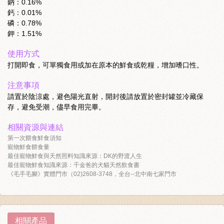
鈉：0.16%
鈣：0.01%
磷：0.78%
鉀：1.51%
使用方式
打開即食，可單獨食用或加在原本的鮮食或乾糧，增加嗜口性。
注意事項
請置於陰涼處，避色陽光直射，開封後請放置於密封罐並冷藏保
存，避免受潮，儘早食用完畢。
相關資源與連結
第一次餵食鮮食須知
寵物鮮食餵食量
最佳寵物鮮食與天然照料知識來源：DK的野渡人生
最佳寵物鮮食知識來源：千金爸的犬貓天然飲食書
《毛手毛腳》實體門市（02)2608-3748，全台--北中南七家門市
相關產品