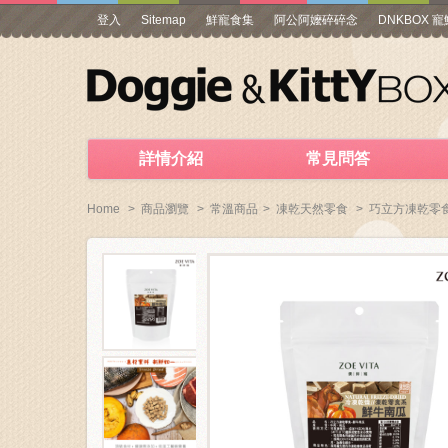
登入
Sitemap
鮮寵食集
阿公阿嬤碎碎念
DNKBOX 
詳情介紹
常見問答
Home
>
商品瀏覽
>
常溫商品
>
凍乾天然零食
>
巧立方凍乾零食