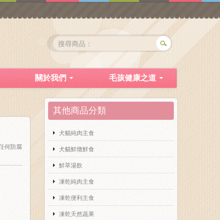
關於我們
毛孩健康之道
其他商品分類
犬貓純肉主食
任何防腐
犬貓鮮燉鮮食
鮮萃湯飲
凍乾純肉主食
凍乾便利主食
凍乾天然蔬果