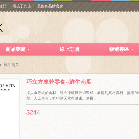
寵鮮配
毛孩子的店
美樂狗品牌官網
商品瀏覽
線上訂購
帳號專區
--鮮牛南瓜
巧立方凍乾零食--鮮牛南瓜
採人食等級的食材，經冷凍乾燥技術製成，看得到真材實料，無添加
劑、人工色素，吃得到天然與健康。為最...
$244