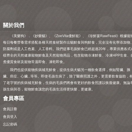
關於我們
《美樂狗》．《妙樂貓》、《ZoeVita優鮮寵》、《珍鮮宴RawFeast》根據寵
每日每餐營養需求搭配各種天然食材製作出貓鮮食與狗鮮食，完全沒有化學添加物
防腐劑或是人工色素、人工香料。我們從事毛孩鮮食已經超過20年，專業供應各式
樣齊全的天然健康寵物鮮食及天然寵物用品，包含寵物冷凍鮮食、冷凍HPP生食、
煮優質食材及寵物常溫即食、凍乾即食。
我們也提供寵物疾病補充鮮食，提供生病犬貓另一種飲食選擇，例如腎臟、胰
臟、癌症、心臟...等等。即使毛孩生病了，除了醫療照護之外，更需要飲食協助，
了老字號的疾病補充鮮食，生病的毛孩們將會有更好的飲食照護以恢復健康。無論
孩生病與否，寵物鮮食讓您的毛孩生活得更快樂，更健康。
會員專區
會員註冊
會員登入
忘記密碼