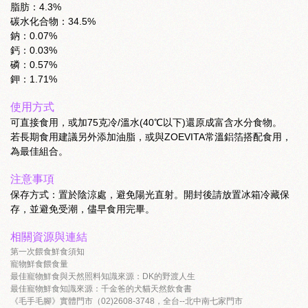
脂肪：4.3%
碳水化合物：34.5%
鈉：0.07%
鈣：0.03%
磷：0.57%
鉀：1.71%
使用方式
可直接食用，或加75克冷/溫水(40℃以下)還原成富含水分食物。
若長期食用建議另外添加油脂，或與ZOEVITA常溫鋁箔搭配食用，
為最佳組合。
注意事項
保存方式：置於陰涼處，避免陽光直射。開封後請放置冰箱冷藏保
存，並避免受潮，儘早食用完畢。
相關資源與連結
第一次餵食鮮食須知
寵物鮮食餵食量
最佳寵物鮮食與天然照料知識來源：DK的野渡人生
最佳寵物鮮食知識來源：千金爸的犬貓天然飲食書
《毛手毛腳》實體門市（02)2608-3748，全台--北中南七家門市