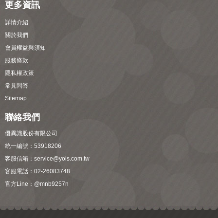
更多資訊
詳情介紹
關於我們
會員權益與須知
服務條款
隱私權政策
常見問答
Sitemap
聯絡我們
優異識股份有限公司
統一編號：53918206
客服信箱：
service@yois.com.tw
客服電話：02-26083748
官方Line：
@mnb9257n