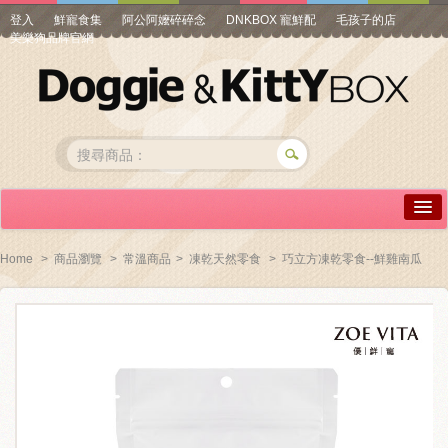
登入
鮮寵食集
阿公阿嬤碎碎念
DNKBOX 寵鮮配
毛孩子的店
美樂狗品牌官網
詳情介紹
Home
>
商品瀏覽
>
常溫商品
>
凍乾天然零食
>
巧立方凍乾零食--鮮雞南瓜
常見問答
商品瀏覽
線上訂購
帳號專區