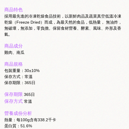
商品特色
採用最先進的冷凍乾燥食品技術，以新鮮肉品及蔬菜真空低溫冷凍
乾燥（Freeze Dried）而成，為最天然的食品，低熱量， 無油炸，
無破壞，無添加，零負擔。保留食材營養、酵素、風味、外形及香
氣。
商品成分
雞肉、南瓜
商品規格
包裝重量：30±10%
保存方式：常溫
保存期限：365日
保存期限
365日
保存方式
常溫
營養成份分析
熱量：每100g含有338.2千卡
蛋白質：51.6%