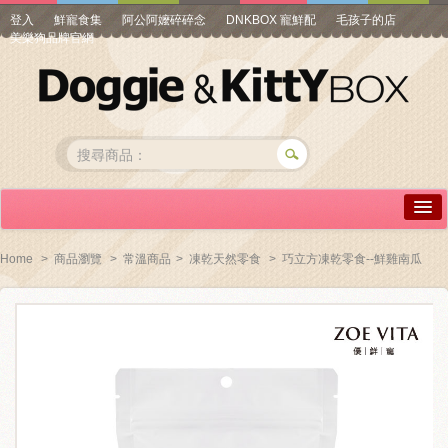
登入
鮮寵食集
阿公阿嬤碎碎念
DNKBOX 寵鮮配
毛孩子的店
美樂狗品牌官網
詳情介紹
Home
>
商品瀏覽
>
常溫商品
>
凍乾天然零食
>
巧立方凍乾零食--鮮雞南瓜
常見問答
商品瀏覽
線上訂購
帳號專區