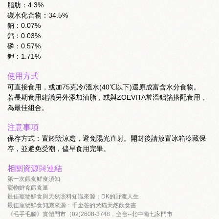
脂肪：4.3%
碳水化合物：34.5%
鈉：0.07%
鈣：0.03%
磷：0.57%
鉀：1.71%
使用方式
可直接食用，或加75克冷/溫水(40℃以下)還原成富含水分食物。
若長期食用建議另外添加油脂，或與ZOEVITA常溫鋁箔搭配食用，
為最佳組合。
注意事項
保存方式：置於陰涼處，避免陽光直射。開封後請放置冰箱冷藏保
存，並避免受潮，儘早食用完畢。
相關資源與連結
第一次餵食鮮食須知
寵物鮮食餵食量
最佳寵物鮮食與天然照料知識來源：DK的野渡人生
最佳寵物鮮食知識來源：千金爸的犬貓天然飲食書
《毛手毛腳》實體門市（02)2608-3748，全台--北中南七家門市