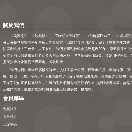
關於我們
《美樂狗》．《妙樂貓》、《ZoeVita優鮮寵》、《珍鮮宴RawFeast》根據寵
每日每餐營養需求搭配各種天然食材製作出貓鮮食與狗鮮食，完全沒有化學添加物
防腐劑或是人工色素、人工香料。我們從事毛孩鮮食已經超過20年，專業供應各式
樣齊全的天然健康寵物鮮食及天然寵物用品，包含寵物冷凍鮮食、冷凍HPP生食、
煮優質食材及寵物常溫即食、凍乾即食。
我們也提供寵物疾病補充鮮食，提供生病犬貓另一種飲食選擇，例如腎臟、胰
臟、癌症、心臟...等等。即使毛孩生病了，除了醫療照護之外，更需要飲食協助，
了老字號的疾病補充鮮食，生病的毛孩們將會有更好的飲食照護以恢復健康。無論
孩生病與否，寵物鮮食讓您的毛孩生活得更快樂，更健康。
會員專區
會員註冊
會員登入
忘記密碼