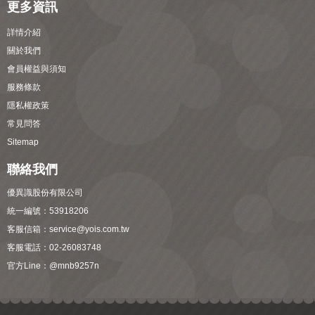
更多資訊
詳情介紹
關於我們
會員權益與須知
服務條款
隱私權政策
常見問答
Sitemap
聯絡我們
優異識股份有限公司
統一編號：53918206
客服信箱：
service@yois.com.tw
客服電話：02-26083748
官方Line：
@mnb9257n