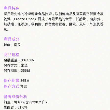
商品特色
採用最先進的冷凍乾燥食品技術，以新鮮肉品及蔬菜真空低溫冷凍
乾燥（Freeze Dried）而成，為最天然的食品，低熱量， 無油炸，
無破壞，無添加，零負擔。保留食材營養、酵素、風味、外形及香
氣。
商品成分
雞肉、南瓜
商品規格
包裝重量：30±10%
保存方式：常溫
保存期限：365日
保存期限
365日
保存方式
常溫
營養成份分析
熱量：每100g含有338.2千卡
蛋白質：51.6%