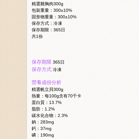
精選雞胸肉300g
包裝重量：300±10%
固形物重量：300±10%
保存方式：冷凍
保存期限：365日
共1份
保存期限
365日
保存方式
冷凍
營養成份分析
精選帆立貝300g
熱量：每100g含有70千卡
蛋白質：13.7%
脂肪：1.2%
碳水化合物：2.3%
鈉：283mg
鈣：37mg
磷：190mg