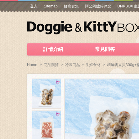
登入
Sitemap
鮮寵食集
阿公阿嬤碎碎念
DNKBOX 
詳情介紹
常見問答
Home
>
商品瀏覽
>
冷凍商品
>
生鮮食材
>
精選帆立貝300g+