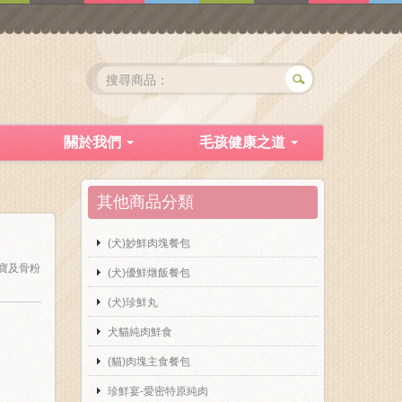
關於我們
毛孩健康之道
其他商品分類
(犬)妙鮮肉塊餐包
寶及骨粉
(犬)優鮮燉飯餐包
(犬)珍鮮丸
犬貓純肉鮮食
(貓)肉塊主食餐包
珍鮮宴-愛密特原純肉