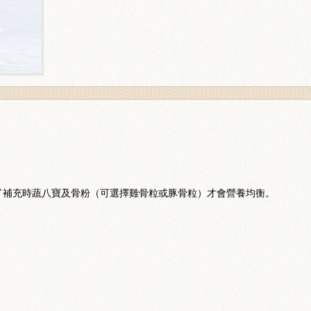
了補充時蔬八寶及骨粉（可選擇雞骨粒或豚骨粒）才會營養均衡。