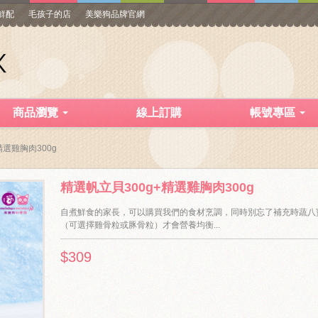
寵鮮配
毛孩子的店
美樂狗品牌官網
商品瀏覽
線上訂購
帳號專區
精選雞胸肉300g
精選帆立貝300g+精選雞胸肉300g
自煮鮮食的家長，可以購買我們的食材烹調，同時別忘了補充時蔬八
（可選擇雞骨粒或豚骨粒）才會營養均衡...
$309