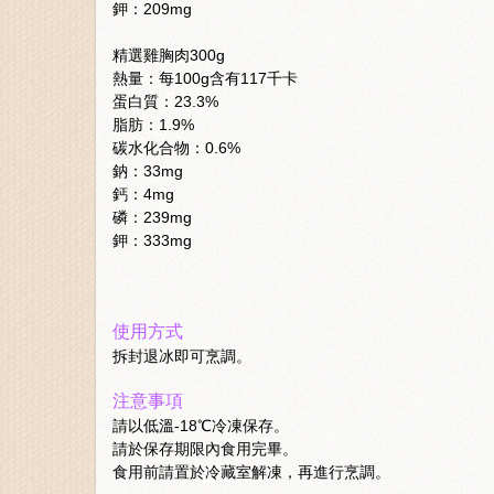
鉀：209mg
精選雞胸肉300g
熱量：每100g含有117千卡
蛋白質：23.3%
脂肪：1.9%
碳水化合物：0.6%
鈉：33mg
鈣：4mg
磷：239mg
鉀：333mg
使用方式
拆封退冰即可烹調。
注意事項
請以低溫-18℃冷凍保存。
請於保存期限內食用完畢。
食用前請置於冷藏室解凍，再進行烹調。