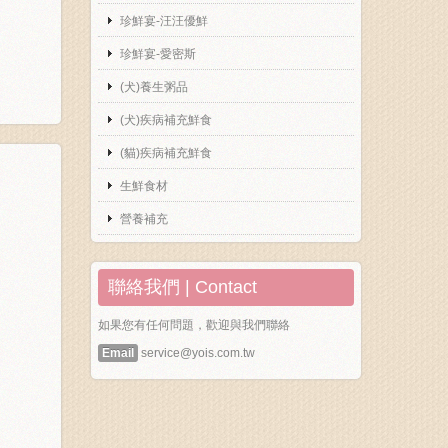
珍鮮宴-汪汪優鮮
珍鮮宴-愛密斯
(犬)養生粥品
(犬)疾病補充鮮食
(貓)疾病補充鮮食
生鮮食材
營養補充
聯絡我們 | Contact
如果您有任何問題，歡迎與我們聯絡
Email
service@yois.com.tw