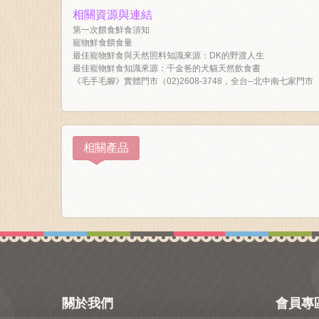
相關資源與連結
第一次餵食鮮食須知
寵物鮮食餵食量
最佳寵物鮮食與天然照料知識來源：DK的野渡人生
最佳寵物鮮食知識來源：千金爸的犬貓天然飲食書
《毛手毛腳》實體門市（02)2608-3748，全台--北中南七家門市
相關產品
關於我們
會員專