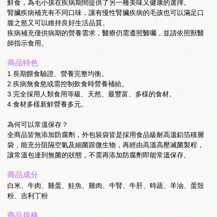
鮮食，為毛小孩在疾病期間提供了另一種美味又健康的選擇。
腎臟疾病補充有不同口味，讓有慢性腎臟疾病的毛孩也可以滿足口
腹之慾又可以維持良好生活品質。
疾病補充僅供病期的營養需求，醫療仍需遵照醫囑，並請依照獸醫
師指示食用。
商品特色
1.長期餵食驗證、營養完整均衡。
2.疾病無食慾或需控制飲食時營養補給。
3.完全採用人類食用等級、天然、最豐富、多樣的食材。
4.食材多樣新鮮營養多元。
為何可以常溫保存？
全商品皆無添加防腐劑，外包裝袋皆是採用食品級耐高溫鋁箔積層
袋，能充分阻隔空氣及細菌跟微生物，再經由高溫高壓滅菌製程，
讓常溫包達到無菌的狀態，不需再添加防腐劑即能常溫保存。
商品成分
白米、牛肉、雞蛋、鮭魚、雞肉、牛腎、牛肝、時蔬、羊油、蛋殼
粉、吉利丁粉
商品規格