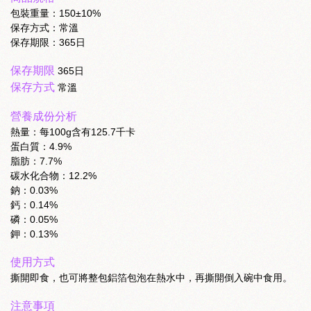
包裝重量：150±10%
保存方式：常溫
保存期限：365日
保存期限
365日
保存方式
常溫
營養成份分析
熱量：每100g含有125.7千卡
蛋白質：4.9%
脂肪：7.7%
碳水化合物：12.2%
鈉：0.03%
鈣：0.14%
磷：0.05%
鉀：0.13%
使用方式
撕開即食，也可將整包鋁箔包泡在熱水中，再撕開倒入碗中食用。
注意事項