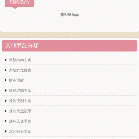
相關產品
無相關商品
其他商品分類
犬貓純肉主食
犬貓鮮燉鮮食
鮮萃湯飲
凍乾純肉主食
凍乾便利主食
凍乾天然蔬果
凍乾天然零食
潔牙啃骨零食