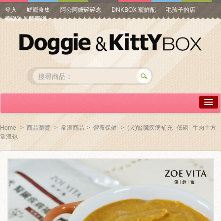
登入
鮮寵食集
阿公阿嬤碎碎念
DNKBOX 寵鮮配
毛孩子的店
美樂狗品牌官網
詳情介紹
Home
>
商品瀏覽
>
常溫商品
>
營養保健
>
(犬)腎臟疾病補充--低磷--牛肉主方--
常溫包
常見問答
商品瀏覽
線上訂購
帳號專區