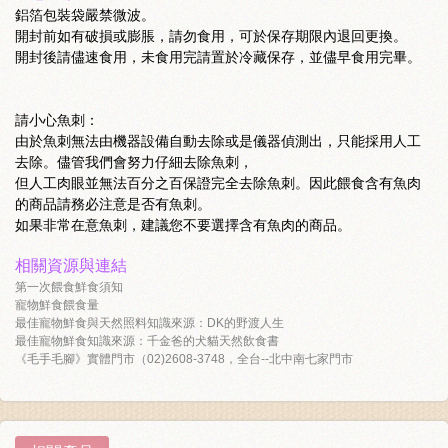
鋁箔包裝袋嚴禁微波。
開封前如有破損或膨脹，請勿食用，可於保存期限內退回更換。
開封後請儘速食用，未食用完請置於冷藏保存，並儘早食用完畢。
請小心魚刺：
由於魚刺無法由機器設備自動去除或是儀器偵測出，只能採用人工
去除。儘管我們會努力仔細去除魚刺，
但人工肉眼並無法百分之百保證完全去除魚刺。因此餵食含有魚肉
的商品請務必注意是否有魚刺。
如果非常在意魚刺，建議您不要選擇含有魚肉的商品。
相關資源與連結
第一次餵食鮮食須知
寵物鮮食餵食量
最佳寵物鮮食與天然照料知識來源：DK的野渡人生
最佳寵物鮮食知識來源：千金爸的犬貓天然飲食書
《毛手毛腳》實體門市（02)2608-3748，全台--北中南七家門市