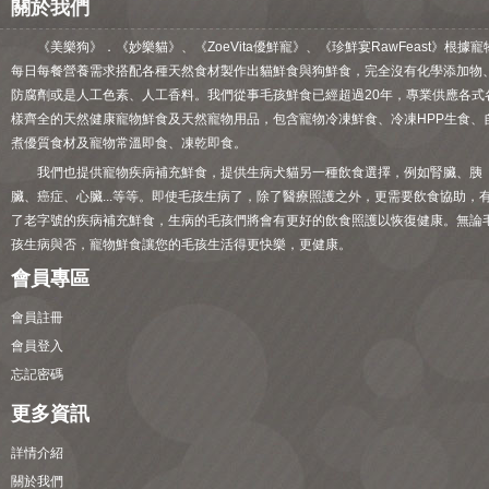
關於我們
《美樂狗》．《妙樂貓》、《ZoeVita優鮮寵》、《珍鮮宴RawFeast》根據寵
每日每餐營養需求搭配各種天然食材製作出貓鮮食與狗鮮食，完全沒有化學添加物
防腐劑或是人工色素、人工香料。我們從事毛孩鮮食已經超過20年，專業供應各式
樣齊全的天然健康寵物鮮食及天然寵物用品，包含寵物冷凍鮮食、冷凍HPP生食、
煮優質食材及寵物常溫即食、凍乾即食。
我們也提供寵物疾病補充鮮食，提供生病犬貓另一種飲食選擇，例如腎臟、胰
臟、癌症、心臟...等等。即使毛孩生病了，除了醫療照護之外，更需要飲食協助，
了老字號的疾病補充鮮食，生病的毛孩們將會有更好的飲食照護以恢復健康。無論
孩生病與否，寵物鮮食讓您的毛孩生活得更快樂，更健康。
會員專區
會員註冊
會員登入
忘記密碼
更多資訊
詳情介紹
關於我們