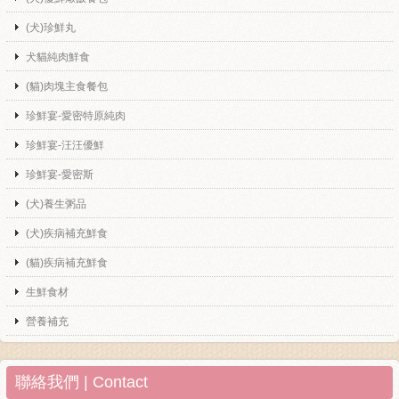
(犬)珍鮮丸
犬貓純肉鮮食
(貓)肉塊主食餐包
珍鮮宴-愛密特原純肉
珍鮮宴-汪汪優鮮
珍鮮宴-愛密斯
(犬)養生粥品
(犬)疾病補充鮮食
(貓)疾病補充鮮食
生鮮食材
營養補充
聯絡我們 | Contact