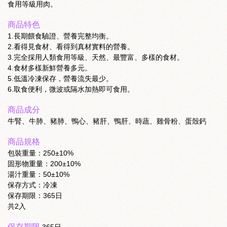
食用等級用肉。
商品特色
1.長期餵食驗證、營養完整均衡。
2.看得見食材、看得到真材實料的營養。
3.完全採用人類食用等級、天然、最豐富、多樣的食材。
4.食材多樣新鮮營養多元。
5.低溫冷凍保存，營養流失最少。
6.取食便利，微波或隔水加熱即可食用。
商品成分
牛腎、牛肺、豬肺、鴨心、豬肝、鴨肝、時蔬、雞骨粉、蛋殼鈣
商品規格
包裝重量：250±10%
固形物重量：200±10%
湯汁重量：50±10%
保存方式：冷凍
保存期限：365日
共2入
保存期限