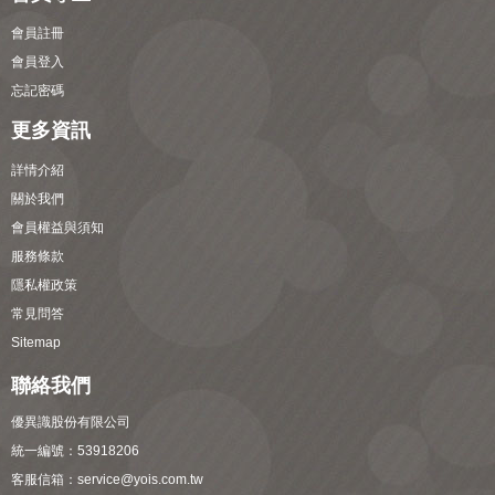
會員註冊
會員登入
忘記密碼
更多資訊
詳情介紹
關於我們
會員權益與須知
服務條款
隱私權政策
常見問答
Sitemap
聯絡我們
優異識股份有限公司
統一編號：53918206
客服信箱：
service@yois.com.tw