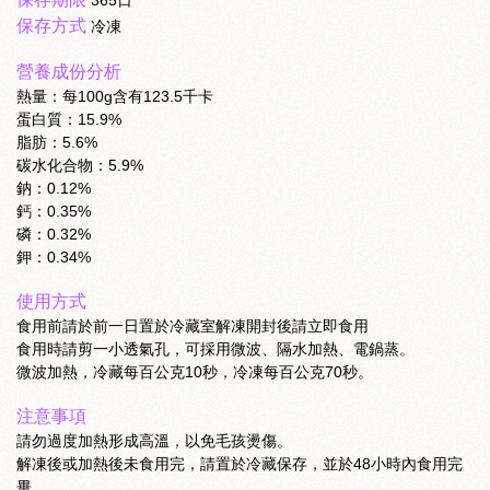
365日
保存方式
冷凍
營養成份分析
熱量：每100g含有123.5千卡
蛋白質：15.9%
脂肪：5.6%
碳水化合物：5.9%
鈉：0.12%
鈣：0.35%
磷：0.32%
鉀：0.34%
使用方式
食用前請於前一日置於冷藏室解凍開封後請立即食用
食用時請剪一小透氣孔，可採用微波、隔水加熱、電鍋蒸。
微波加熱，冷藏每百公克10秒，冷凍每百公克70秒。
注意事項
請勿過度加熱形成高溫，以免毛孩燙傷。
解凍後或加熱後未食用完，請置於冷藏保存，並於48小時內食用完
畢。