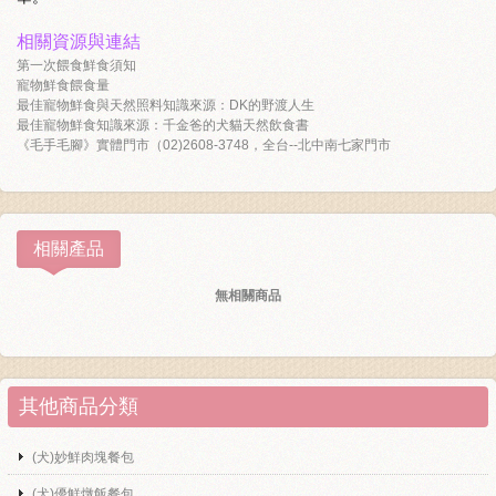
相關資源與連結
第一次餵食鮮食須知
寵物鮮食餵食量
最佳寵物鮮食與天然照料知識來源：DK的野渡人生
最佳寵物鮮食知識來源：千金爸的犬貓天然飲食書
《毛手毛腳》實體門市（02)2608-3748，全台--北中南七家門市
相關產品
無相關商品
其他商品分類
(犬)妙鮮肉塊餐包
(犬)優鮮燉飯餐包