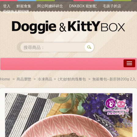
登入
鮮寵食集
阿公阿嬤碎碎念
DNKBOX 寵鮮配
毛孩子的店
美樂狗品牌官網
詳情介紹
Home
>
商品瀏覽
>
冷凍商品
>
(犬)妙鮮肉塊餐包
>
無穀餐包--新肝肺200g 2入
常見問答
商品瀏覽
線上訂購
帳號專區