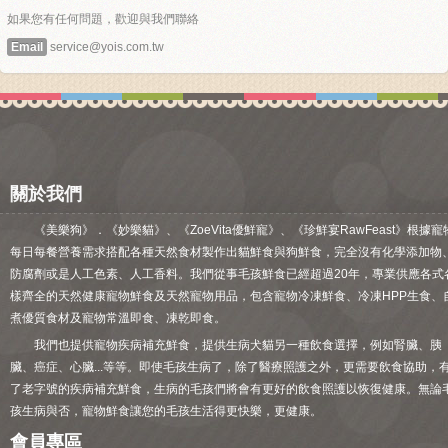
如果您有任何問題，歡迎與我們聯絡
Email
service@yois.com.tw
關於我們
《美樂狗》．《妙樂貓》、《ZoeVita優鮮寵》、《珍鮮宴RawFeast》根據寵
每日每餐營養需求搭配各種天然食材製作出貓鮮食與狗鮮食，完全沒有化學添加物
防腐劑或是人工色素、人工香料。我們從事毛孩鮮食已經超過20年，專業供應各式
樣齊全的天然健康寵物鮮食及天然寵物用品，包含寵物冷凍鮮食、冷凍HPP生食、
煮優質食材及寵物常溫即食、凍乾即食。
我們也提供寵物疾病補充鮮食，提供生病犬貓另一種飲食選擇，例如腎臟、胰
臟、癌症、心臟...等等。即使毛孩生病了，除了醫療照護之外，更需要飲食協助，
了老字號的疾病補充鮮食，生病的毛孩們將會有更好的飲食照護以恢復健康。無論
孩生病與否，寵物鮮食讓您的毛孩生活得更快樂，更健康。
會員專區