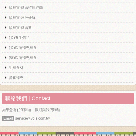
珍鮮宴-愛密特原純肉
珍鮮宴-汪汪優鮮
珍鮮宴-愛密斯
(犬)養生粥品
(犬)疾病補充鮮食
(貓)疾病補充鮮食
生鮮食材
營養補充
聯絡我們 | Contact
如果您有任何問題，歡迎與我們聯絡
Email
service@yois.com.tw