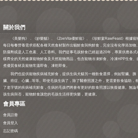
關於我們
《美樂狗》．《妙樂貓》、《ZoeVita優鮮寵》、《珍鮮宴RawFeast》根據寵
每日每餐營養需求搭配各種天然食材製作出貓鮮食與狗鮮食，完全沒有化學添加物
防腐劑或是人工色素、人工香料。我們從事毛孩鮮食已經超過20年，專業供應各式
樣齊全的天然健康寵物鮮食及天然寵物用品，包含寵物冷凍鮮食、冷凍HPP生食、
煮優質食材及寵物常溫即食、凍乾即食。
我們也提供寵物疾病補充鮮食，提供生病犬貓另一種飲食選擇，例如腎臟、胰
臟、癌症、心臟...等等。即使毛孩生病了，除了醫療照護之外，更需要飲食協助，
了老字號的疾病補充鮮食，生病的毛孩們將會有更好的飲食照護以恢復健康。無論
孩生病與否，寵物鮮食讓您的毛孩生活得更快樂，更健康。
會員專區
會員註冊
會員登入
忘記密碼