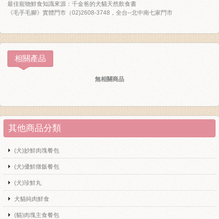
最佳寵物鮮食知識來源：千金爸的犬貓天然飲食書
《毛手毛腳》實體門市（02)2608-3748，全台--北中南七家門市
相關產品
無相關商品
其他商品分類
(犬)妙鮮肉塊餐包
(犬)優鮮燉飯餐包
(犬)珍鮮丸
犬貓純肉鮮食
(貓)肉塊主食餐包