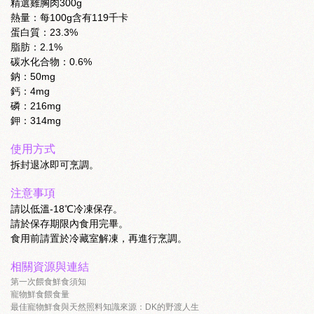
精選雞胸肉300g
熱量：每100g含有119千卡
蛋白質：23.3%
脂肪：2.1%
碳水化合物：0.6%
鈉：50mg
鈣：4mg
磷：216mg
鉀：314mg
使用方式
拆封退冰即可烹調。
注意事項
請以低溫-18℃冷凍保存。
請於保存期限內食用完畢。
食用前請置於冷藏室解凍，再進行烹調。
相關資源與連結
第一次餵食鮮食須知
寵物鮮食餵食量
最佳寵物鮮食與天然照料知識來源：DK的野渡人生