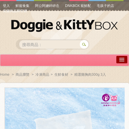
登入
鮮寵食集
阿公阿嬤碎碎念
DNKBOX 寵鮮配
毛孩子的店
美樂狗品牌官網
詳情介紹
Home
>
商品瀏覽
>
冷凍商品
>
生鮮食材
>
精選雞胸肉300g 3入
常見問答
商品瀏覽
線上訂購
帳號專區