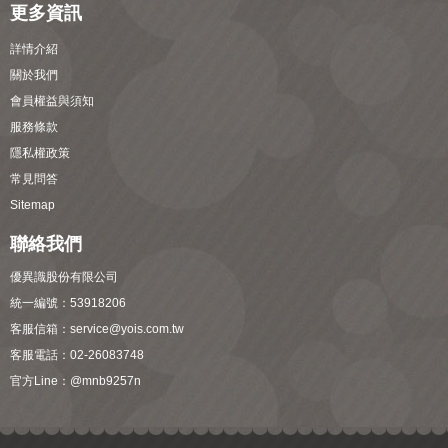
更多資訊
詳情介紹
關於我們
會員權益與須知
服務條款
隱私權政策
常見問答
Sitemap
聯絡我們
優異識股份有限公司
統一編號：53918206
客服信箱：
service@yois.com.tw
客服電話：02-26083748
官方Line：
@mnb9257n