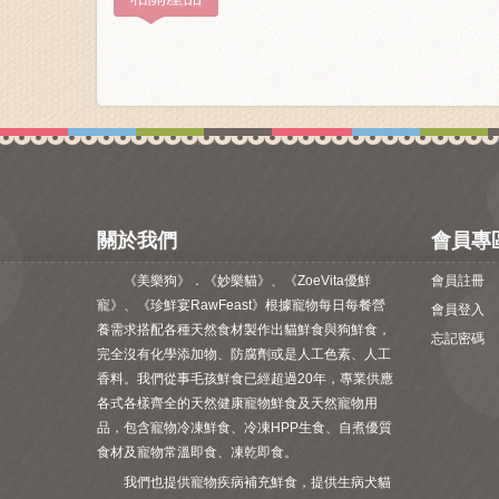
關於我們
會員專
《美樂狗》．《妙樂貓》、《ZoeVita優鮮
會員註冊
寵》、《珍鮮宴RawFeast》根據寵物每日每餐營
會員登入
養需求搭配各種天然食材製作出貓鮮食與狗鮮食，
忘記密碼
完全沒有化學添加物、防腐劑或是人工色素、人工
香料。我們從事毛孩鮮食已經超過20年，專業供應
各式各樣齊全的天然健康寵物鮮食及天然寵物用
品，包含寵物冷凍鮮食、冷凍HPP生食、自煮優質
食材及寵物常溫即食、凍乾即食。
我們也提供寵物疾病補充鮮食，提供生病犬貓