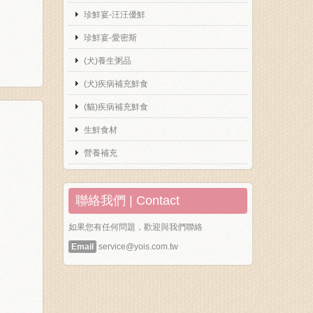
珍鮮宴-汪汪優鮮
珍鮮宴-愛密斯
(犬)養生粥品
(犬)疾病補充鮮食
(貓)疾病補充鮮食
生鮮食材
營養補充
聯絡我們 | Contact
如果您有任何問題，歡迎與我們聯絡
Email
service@yois.com.tw