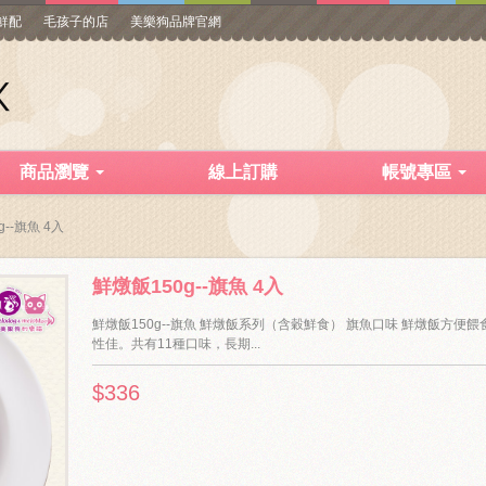
寵鮮配
毛孩子的店
美樂狗品牌官網
商品瀏覽
線上訂購
帳號專區
--旗魚 4入
鮮燉飯150g--旗魚 4入
鮮燉飯150g--旗魚 鮮燉飯系列（含穀鮮食） 旗魚口味 鮮燉飯方便
性佳。共有11種口味，長期...
$336