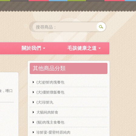
關於我們
毛孩健康之道
其他商品分類
(犬)妙鮮肉塊餐包
餵食，嗜口
(犬)優鮮燉飯餐包
(犬)珍鮮丸
犬貓純肉鮮食
(貓)肉塊主食餐包
珍鮮宴-愛密特原純肉