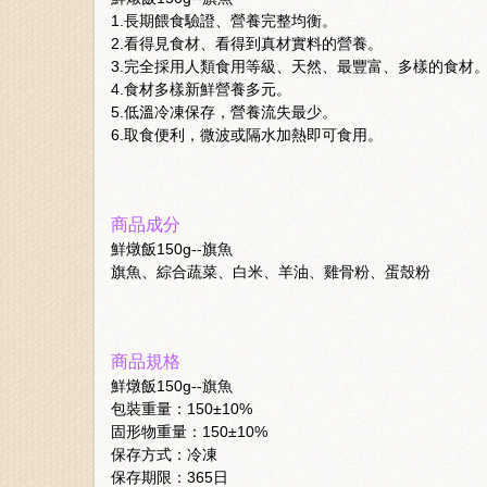
1.長期餵食驗證、營養完整均衡。
2.看得見食材、看得到真材實料的營養。
3.完全採用人類食用等級、天然、最豐富、多樣的食材
4.食材多樣新鮮營養多元。
5.低溫冷凍保存，營養流失最少。
6.取食便利，微波或隔水加熱即可食用。
商品成分
鮮燉飯150g--旗魚
旗魚、綜合蔬菜、白米、羊油、雞骨粉、蛋殼粉
商品規格
鮮燉飯150g--旗魚
包裝重量：150±10%
固形物重量：150±10%
保存方式：冷凍
保存期限：365日