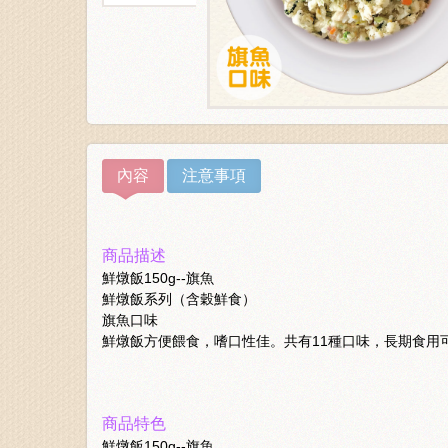
內容
注意事項
商品描述
鮮燉飯150g--旗魚
鮮燉飯系列（含穀鮮食）
旗魚口味
鮮燉飯方便餵食，嗜口性佳。共有11種口味，長期食用
商品特色
鮮燉飯150g--旗魚