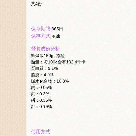
共4份
保存期限
365日
保存方式
冷凍
營養成份分析
鮮燉飯150g--旗魚
熱量：每100g含有132.4千卡
蛋白質：9.1%
脂肪：4.9%
碳水化合物：16.8%
鈉：0.05%
鈣：0.3%
磷：0.36%
鉀：0.19%
使用方式