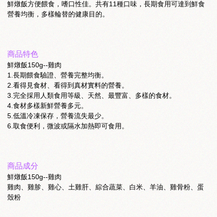
鮮燉飯方便餵食，嗜口性佳。共有11種口味，長期食用可達到鮮食
營養均衡，多樣輪替的健康目的。
商品特色
鮮燉飯150g--雞肉
1.長期餵食驗證、營養完整均衡。
2.看得見食材、看得到真材實料的營養。
3.完全採用人類食用等級、天然、最豐富、多樣的食材。
4.食材多樣新鮮營養多元。
5.低溫冷凍保存，營養流失最少。
6.取食便利，微波或隔水加熱即可食用。
商品成分
鮮燉飯150g--雞肉
雞肉、雞胗、雞心、土雞肝、綜合蔬菜、白米、羊油、雞骨粉、蛋
殼粉