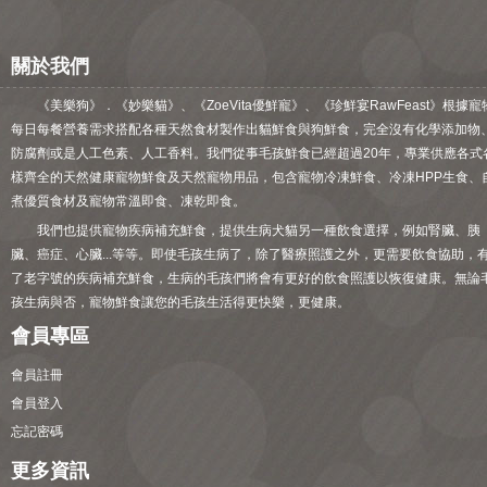
關於我們
《美樂狗》．《妙樂貓》、《ZoeVita優鮮寵》、《珍鮮宴RawFeast》根據寵
每日每餐營養需求搭配各種天然食材製作出貓鮮食與狗鮮食，完全沒有化學添加物
防腐劑或是人工色素、人工香料。我們從事毛孩鮮食已經超過20年，專業供應各式
樣齊全的天然健康寵物鮮食及天然寵物用品，包含寵物冷凍鮮食、冷凍HPP生食、
煮優質食材及寵物常溫即食、凍乾即食。
我們也提供寵物疾病補充鮮食，提供生病犬貓另一種飲食選擇，例如腎臟、胰
臟、癌症、心臟...等等。即使毛孩生病了，除了醫療照護之外，更需要飲食協助，
了老字號的疾病補充鮮食，生病的毛孩們將會有更好的飲食照護以恢復健康。無論
孩生病與否，寵物鮮食讓您的毛孩生活得更快樂，更健康。
會員專區
會員註冊
會員登入
忘記密碼
更多資訊