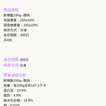
商品規格
鮮燉飯150g--雞肉
包裝重量：150±10%
固形物重量：150±10%
保存方式：冷凍
保存期限：365日
共4份
保存期限
365日
保存方式
冷凍
營養成份分析
鮮燉飯150g--雞肉
熱量：每100g含有147.1千卡
蛋白質：13.6%
脂肪：4.8%
碳水化合物：16.8%
鈉：0.07%