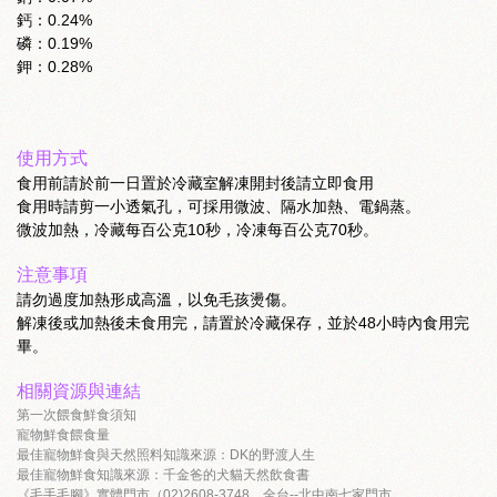
鈣：0.24%
磷：0.19%
鉀：0.28%
使用方式
食用前請於前一日置於冷藏室解凍開封後請立即食用
食用時請剪一小透氣孔，可採用微波、隔水加熱、電鍋蒸。
微波加熱，冷藏每百公克10秒，冷凍每百公克70秒。
注意事項
請勿過度加熱形成高溫，以免毛孩燙傷。
解凍後或加熱後未食用完，請置於冷藏保存，並於48小時內食用完
畢。
相關資源與連結
第一次餵食鮮食須知
寵物鮮食餵食量
最佳寵物鮮食與天然照料知識來源：DK的野渡人生
最佳寵物鮮食知識來源：千金爸的犬貓天然飲食書
《毛手毛腳》實體門市（02)2608-3748，全台--北中南七家門市