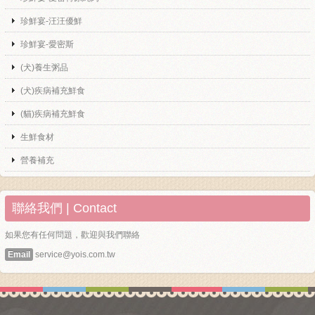
珍鮮宴-汪汪優鮮
珍鮮宴-愛密斯
(犬)養生粥品
(犬)疾病補充鮮食
(貓)疾病補充鮮食
生鮮食材
營養補充
聯絡我們 | Contact
如果您有任何問題，歡迎與我們聯絡
Email
service@yois.com.tw