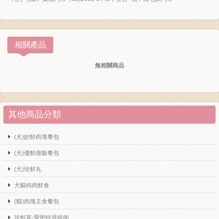
相關產品
無相關商品
其他商品分類
(犬)妙鮮肉塊餐包
(犬)優鮮燉飯餐包
(犬)珍鮮丸
犬貓純肉鮮食
(貓)肉塊主食餐包
珍鮮宴-愛密特原純肉