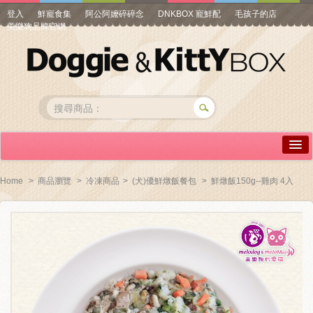
登入
鮮寵食集
阿公阿嬤碎碎念
DNKBOX 寵鮮配
毛孩子的店
美樂狗品牌官網
詳情介紹
Home
>
商品瀏覽
>
冷凍商品
>
(犬)優鮮燉飯餐包
>
鮮燉飯150g--雞肉 4入
常見問答
商品瀏覽
線上訂購
帳號專區