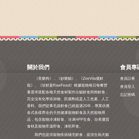
關於我們
會員專
《美樂狗》．《妙樂貓》、《ZoeVita優鮮
會員註冊
寵》、《珍鮮宴RawFeast》根據寵物每日每餐營
會員登入
養需求搭配各種天然食材製作出貓鮮食與狗鮮食，
忘記密碼
完全沒有化學添加物、防腐劑或是人工色素、人工
香料。我們從事毛孩鮮食已經超過20年，專業供應
各式各樣齊全的天然健康寵物鮮食及天然寵物用
品，包含寵物冷凍鮮食、冷凍HPP生食、自煮優質
食材及寵物常溫即食、凍乾即食。
我們也提供寵物疾病補充鮮食，提供生病犬貓