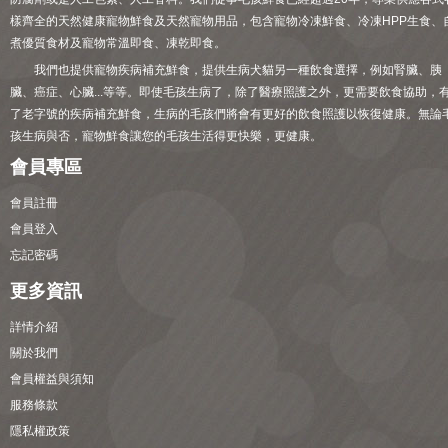
樣齊全的天然健康寵物鮮食及天然寵物用品，包含寵物冷凍鮮食、冷凍HPP生食、
煮優質食材及寵物常溫即食、凍乾即食。
我們也提供寵物疾病補充鮮食，提供生病犬貓另一種飲食選擇，例如腎臟、胰
臟、癌症、心臟...等等。即使毛孩生病了，除了醫療照護之外，更需要飲食協助，
了老字號的疾病補充鮮食，生病的毛孩們將會有更好的飲食照護以恢復健康。無論
孩生病與否，寵物鮮食讓您的毛孩生活得更快樂，更健康。
會員專區
會員註冊
會員登入
忘記密碼
更多資訊
詳情介紹
關於我們
會員權益與須知
服務條款
隱私權政策