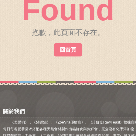
Found
關於我們
毛孩健康之道
抱歉，此頁面不存在。
回首頁
關於我們
《美樂狗》．《妙樂貓》、《ZoeVita優鮮寵》、《珍鮮宴RawFeast》根據寵
每日每餐營養需求搭配各種天然食材製作出貓鮮食與狗鮮食，完全沒有化學添加物
防腐劑或是人工色素、人工香料。我們從事毛孩鮮食已經超過20年，專業供應各式