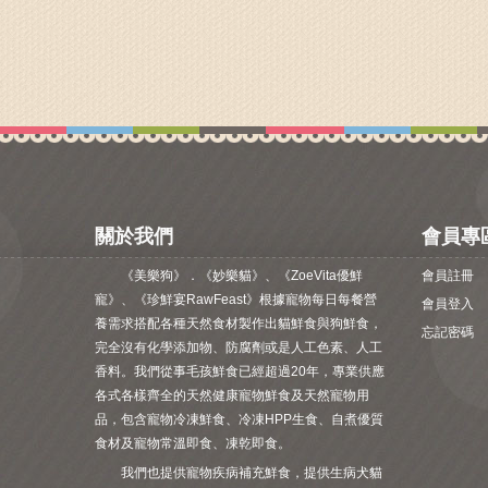
關於我們
會員專
《美樂狗》．《妙樂貓》、《ZoeVita優鮮
會員註冊
寵》、《珍鮮宴RawFeast》根據寵物每日每餐營
會員登入
養需求搭配各種天然食材製作出貓鮮食與狗鮮食，
忘記密碼
完全沒有化學添加物、防腐劑或是人工色素、人工
香料。我們從事毛孩鮮食已經超過20年，專業供應
各式各樣齊全的天然健康寵物鮮食及天然寵物用
品，包含寵物冷凍鮮食、冷凍HPP生食、自煮優質
食材及寵物常溫即食、凍乾即食。
我們也提供寵物疾病補充鮮食，提供生病犬貓