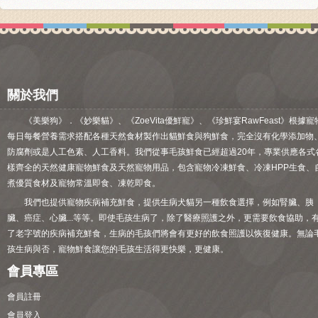
關於我們
《美樂狗》．《妙樂貓》、《ZoeVita優鮮寵》、《珍鮮宴RawFeast》根據寵
每日每餐營養需求搭配各種天然食材製作出貓鮮食與狗鮮食，完全沒有化學添加物
防腐劑或是人工色素、人工香料。我們從事毛孩鮮食已經超過20年，專業供應各式
樣齊全的天然健康寵物鮮食及天然寵物用品，包含寵物冷凍鮮食、冷凍HPP生食、
煮優質食材及寵物常溫即食、凍乾即食。
我們也提供寵物疾病補充鮮食，提供生病犬貓另一種飲食選擇，例如腎臟、胰
臟、癌症、心臟...等等。即使毛孩生病了，除了醫療照護之外，更需要飲食協助，
了老字號的疾病補充鮮食，生病的毛孩們將會有更好的飲食照護以恢復健康。無論
孩生病與否，寵物鮮食讓您的毛孩生活得更快樂，更健康。
會員專區
會員註冊
會員登入