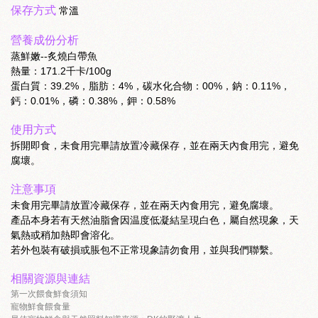
保存方式
常溫
營養成份分析
蒸鮮嫩--炙燒白帶魚
熱量：171.2千卡/100g
蛋白質：39.2%，脂肪：4%，碳水化合物：00%，鈉：0.11%，
鈣：0.01%，磷：0.38%，鉀：0.58%
使用方式
拆開即食，未食用完畢請放置冷藏保存，並在兩天內食用完，避免
腐壞。
注意事項
未食用完畢請放置冷藏保存，並在兩天內食用完，避免腐壞。
產品本身若有天然油脂會因温度低凝結呈現白色，屬自然現象，天
氣熱或稍加熱即會溶化。
若外包裝有破損或脹包不正常現象請勿食用，並與我們聯繫。
相關資源與連結
第一次餵食鮮食須知
寵物鮮食餵食量