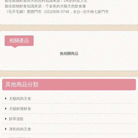
最佳寵物鮮食與天然照料知識來源：DK的野渡人生
最佳寵物鮮食知識來源：千金爸的犬貓天然飲食書
《毛手毛腳》實體門市（02)2608-3748，全台--北中南七家門市
相關產品
無相關商品
其他商品分類
犬貓純肉主食
犬貓鮮燉鮮食
鮮萃湯飲
凍乾純肉主食