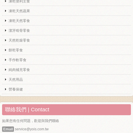
凍乾便利主食
凍乾天然蔬果
凍乾天然零食
潔牙啃骨零食
天然乾燥零食
餅乾零食
手作軟零食
純肉補充零食
天然用品
營養保健
聯絡我們 | Contact
如果您有任何問題，歡迎與我們聯絡
Email
service@yois.com.tw