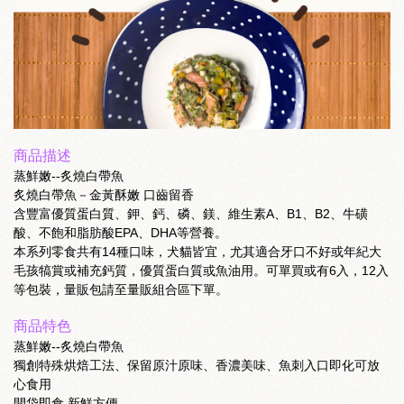
商品描述
蒸鮮嫩--炙燒白帶魚
炙燒白帶魚－金黃酥嫩 口齒留香
含豐富優質蛋白質、鉀、鈣、磷、鎂、維生素A、B1、B2、牛磺
酸、不飽和脂肪酸EPA、DHA等營養。
本系列零食共有14種口味，犬貓皆宜，尤其適合牙口不好或年紀大
毛孩犒賞或補充鈣質，優質蛋白質或魚油用。可單買或有6入，12入
等包裝，量販包請至量販組合區下單。
商品特色
蒸鮮嫩--炙燒白帶魚
獨創特殊烘焙工法、保留原汁原味、香濃美味、魚刺入口即化可放
心食用
開袋即食 新鮮方便