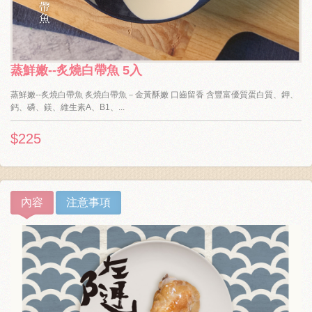
蒸鮮嫩--炙燒白帶魚 5入
蒸鮮嫩--炙燒白帶魚 炙燒白帶魚－金黃酥嫩 口齒留香 含豐富優質蛋白質、鉀、
鈣、磷、鎂、維生素A、B1、...
$225
內容
注意事項