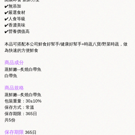
✔️無添加
✔️嚴選食材
✔️人食等級
✔️香濃美味
✔️營養價值高
本品可搭配本公司鮮食好幫手/健康好幫手+時蔬八寶/野菜時蔬，做
為快速的方便鮮食
商品成分
蒸鮮嫩--炙燒白帶魚
白帶魚
商品規格
蒸鮮嫩--炙燒白帶魚
包裝重量：30±10%
保存方式：常溫
保存期限：365日
共5份
保存期限
365日