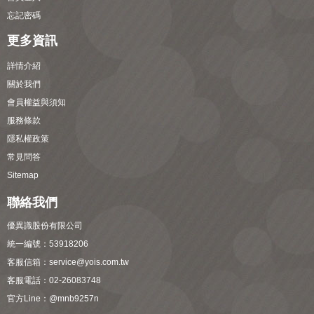
忘記密碼
更多資訊
詳情介紹
關於我們
會員權益與須知
服務條款
隱私權政策
常見問答
Sitemap
聯絡我們
優異識股份有限公司
統一編號：53918206
客服信箱：
service@yois.com.tw
客服電話：02-26083748
官方Line：
@mnb9257n