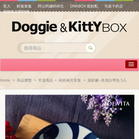
登入
鮮寵食集
阿公阿嬤碎碎念
DNKBOX 寵鮮配
毛孩子的店
美樂狗品牌官網
詳情介紹
Home
>
商品瀏覽
>
常溫商品
>
純肉補充零食
>
蒸鮮嫩--炙燒白帶魚 5入
常見問答
商品瀏覽
線上訂購
帳號專區