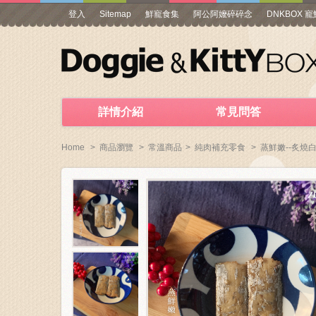
登入
Sitemap
鮮寵食集
阿公阿嬤碎碎念
DNKBOX 
詳情介紹
常見問答
Home
>
商品瀏覽
>
常溫商品
>
純肉補充零食
>
蒸鮮嫩--炙燒白