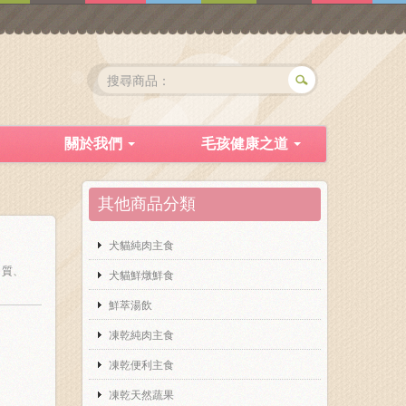
關於我們
毛孩健康之道
其他商品分類
犬貓純肉主食
白質、
犬貓鮮燉鮮食
鮮萃湯飲
凍乾純肉主食
凍乾便利主食
凍乾天然蔬果