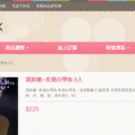
寵鮮配
毛孩子的店
美樂狗品牌官網
商品瀏覽
線上訂購
帳號專區
帶魚 5入
蒸鮮嫩--炙燒白帶魚 5入
蒸鮮嫩--炙燒白帶魚 炙燒白帶魚－金黃酥嫩 口齒留香 含豐富優質蛋
鉀、鈣、磷、鎂、維生素A、B1、...
$225