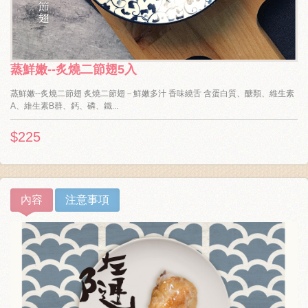
蒸鮮嫩--炙燒二節翅5入
蒸鮮嫩--炙燒二節翅 炙燒二節翅－鮮嫩多汁 香味繞舌 含蛋白質、醣類、維生素
A、維生素B群、鈣、磷、鐵...
$225
內容
注意事項