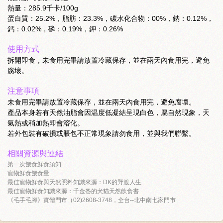
熱量：285.9千卡/100g
蛋白質：25.2%，脂肪：23.3%，碳水化合物：00%，鈉：0.12%，
鈣：0.02%，磷：0.19%，鉀：0.26%
使用方式
拆開即食，未食用完畢請放置冷藏保存，並在兩天內食用完，避免
腐壞。
注意事項
未食用完畢請放置冷藏保存，並在兩天內食用完，避免腐壞。
產品本身若有天然油脂會因温度低凝結呈現白色，屬自然現象，天
氣熱或稍加熱即會溶化。
若外包裝有破損或脹包不正常現象請勿食用，並與我們聯繫。
相關資源與連結
第一次餵食鮮食須知
寵物鮮食餵食量
最佳寵物鮮食與天然照料知識來源：DK的野渡人生
最佳寵物鮮食知識來源：千金爸的犬貓天然飲食書
《毛手毛腳》實體門市（02)2608-3748，全台--北中南七家門市