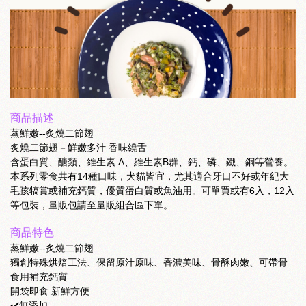
商品描述
蒸鮮嫩--炙燒二節翅
炙燒二節翅－鮮嫩多汁 香味繞舌
含蛋白質、醣類、維生素 A、維生素B群、鈣、磷、鐵、銅等營養。
本系列零食共有14種口味，犬貓皆宜，尤其適合牙口不好或年紀大
毛孩犒賞或補充鈣質，優質蛋白質或魚油用。可單買或有6入，12入
等包裝，量販包請至量販組合區下單。
商品特色
蒸鮮嫩--炙燒二節翅
獨創特殊烘焙工法、保留原汁原味、香濃美味、骨酥肉嫩、可帶骨
食用補充鈣質
開袋即食 新鮮方便
✔️無添加