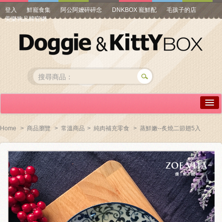
登入
鮮寵食集
阿公阿嬤碎碎念
DNKBOX 寵鮮配
毛孩子的店
美樂狗品牌官網
詳情介紹
Home
>
商品瀏覽
>
常溫商品
>
純肉補充零食
>
蒸鮮嫩--炙燒二節翅5入
常見問答
商品瀏覽
線上訂購
帳號專區