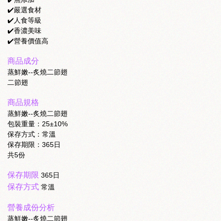
✔️嚴選食材
✔️人食等級
✔️香濃美味
✔️營養價值高
商品成分
蒸鮮嫩--炙燒二節翅
二節翅
商品規格
蒸鮮嫩--炙燒二節翅
包裝重量：25±10%
保存方式：常溫
保存期限：365日
共5份
保存期限
365日
保存方式
常溫
營養成份分析
蒸鮮嫩--炙燒二節翅