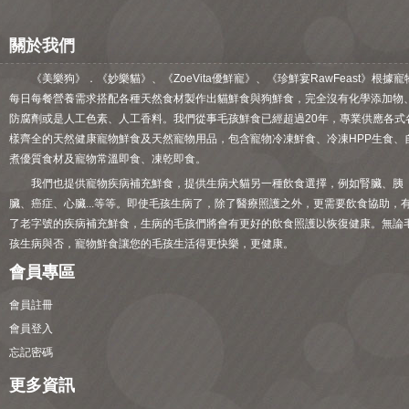
關於我們
《美樂狗》．《妙樂貓》、《ZoeVita優鮮寵》、《珍鮮宴RawFeast》根據寵
每日每餐營養需求搭配各種天然食材製作出貓鮮食與狗鮮食，完全沒有化學添加物
防腐劑或是人工色素、人工香料。我們從事毛孩鮮食已經超過20年，專業供應各式
樣齊全的天然健康寵物鮮食及天然寵物用品，包含寵物冷凍鮮食、冷凍HPP生食、
煮優質食材及寵物常溫即食、凍乾即食。
我們也提供寵物疾病補充鮮食，提供生病犬貓另一種飲食選擇，例如腎臟、胰
臟、癌症、心臟...等等。即使毛孩生病了，除了醫療照護之外，更需要飲食協助，
了老字號的疾病補充鮮食，生病的毛孩們將會有更好的飲食照護以恢復健康。無論
孩生病與否，寵物鮮食讓您的毛孩生活得更快樂，更健康。
會員專區
會員註冊
會員登入
忘記密碼
更多資訊