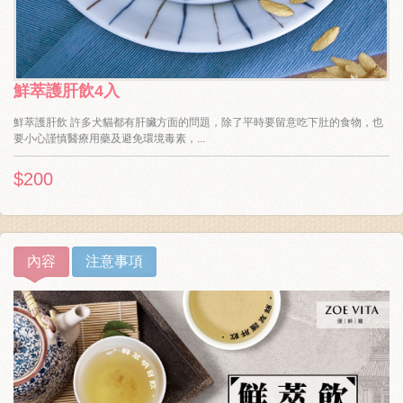
鮮萃護肝飲4入
鮮萃護肝飲 許多犬貓都有肝臟方面的問題，除了平時要留意吃下肚的食物，也
要小心謹慎醫療用藥及避免環境毒素，...
$200
內容
注意事項