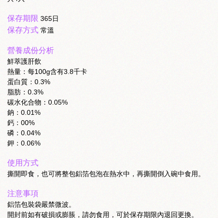
保存期限
365日
保存方式
常溫
營養成份分析
鮮萃護肝飲
熱量：每100g含有3.8千卡
蛋白質：0.3%
脂肪：0.3%
碳水化合物：0.05%
鈉：0.01%
鈣：00%
磷：0.04%
鉀：0.06%
使用方式
撕開即食，也可將整包鋁箔包泡在熱水中，再撕開倒入碗中食用。
注意事項
鋁箔包裝袋嚴禁微波。
開封前如有破損或膨脹，請勿食用，可於保存期限內退回更換。