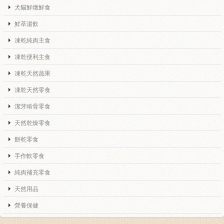
犬貓鮮燉鮮食
鮮萃湯飲
凍乾純肉主食
凍乾便利主食
凍乾天然蔬果
凍乾天然零食
潔牙啃骨零食
天然乾燥零食
餅乾零食
手作軟零食
純肉補充零食
天然用品
營養保健