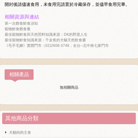
開封後請儘速食用，未食用完請置於冷藏保存，並儘早食用完畢。
相關資源與連結
第一次餵食鮮食須知
寵物鮮食餵食量
最佳寵物鮮食與天然照料知識來源：DK的野渡人生
最佳寵物鮮食知識來源：千金爸的犬貓天然飲食書
《毛手毛腳》實體門市（02)2608-3748，全台--北中南七家門市
相關產品
無相關商品
其他商品分類
犬貓純肉主食