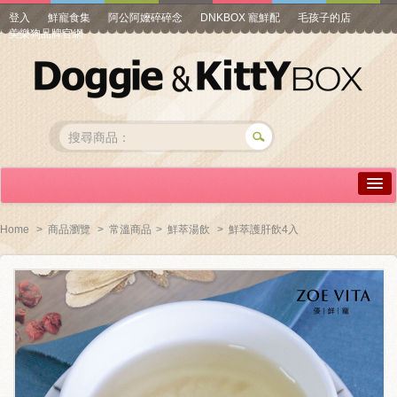
登入
鮮寵食集
阿公阿嬤碎碎念
DNKBOX 寵鮮配
毛孩子的店
美樂狗品牌官網
詳情介紹
Home
>
商品瀏覽
>
常溫商品
>
鮮萃湯飲
>
鮮萃護肝飲4入
常見問答
商品瀏覽
線上訂購
帳號專區