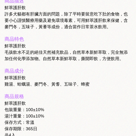
商品描述
鮮萃護肝飲
許多犬貓都有肝臟方面的問題，除了平時要留意吃下肚的食物，也
要小心謹慎醫療用藥及避免環境毒素，可用鮮萃護肝飲來保健，含
麥門冬，五味子，黃蓍等成份，適合當作日常茶水飲用。
商品特色
鮮萃護肝飲
毛孩飲水不足的絕佳天然補充飲品，自然草本新鮮萃取，完全無添
加任何化學添加物。自然草本新鮮萃取，撕開即飲，方便飲用。
商品成分
鮮萃護肝飲
雞湯、蛤蠣湯、麥門冬、黃耆、五味子、蜂蜜
商品規格
鮮萃護肝飲
包裝重量：100±10%
湯汁重量：100±10%
保存方式：常溫
保存期限：365日
共4入