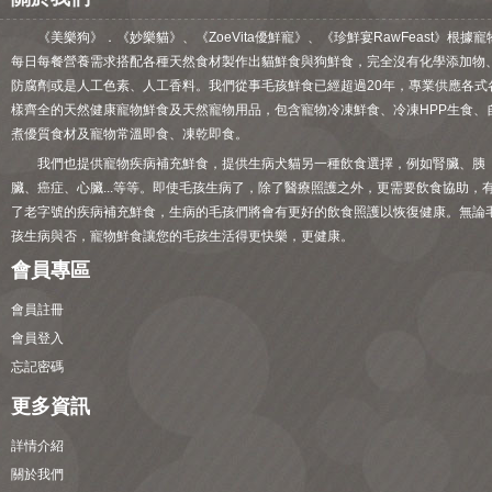
《美樂狗》．《妙樂貓》、《ZoeVita優鮮寵》、《珍鮮宴RawFeast》根據寵
每日每餐營養需求搭配各種天然食材製作出貓鮮食與狗鮮食，完全沒有化學添加物
防腐劑或是人工色素、人工香料。我們從事毛孩鮮食已經超過20年，專業供應各式
樣齊全的天然健康寵物鮮食及天然寵物用品，包含寵物冷凍鮮食、冷凍HPP生食、
煮優質食材及寵物常溫即食、凍乾即食。
我們也提供寵物疾病補充鮮食，提供生病犬貓另一種飲食選擇，例如腎臟、胰
臟、癌症、心臟...等等。即使毛孩生病了，除了醫療照護之外，更需要飲食協助，
了老字號的疾病補充鮮食，生病的毛孩們將會有更好的飲食照護以恢復健康。無論
孩生病與否，寵物鮮食讓您的毛孩生活得更快樂，更健康。
會員專區
會員註冊
會員登入
忘記密碼
更多資訊
詳情介紹
關於我們