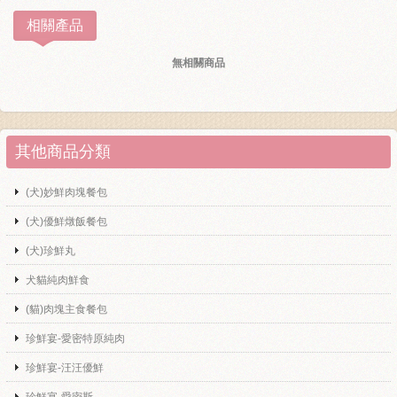
相關產品
無相關商品
其他商品分類
(犬)妙鮮肉塊餐包
(犬)優鮮燉飯餐包
(犬)珍鮮丸
犬貓純肉鮮食
(貓)肉塊主食餐包
珍鮮宴-愛密特原純肉
珍鮮宴-汪汪優鮮