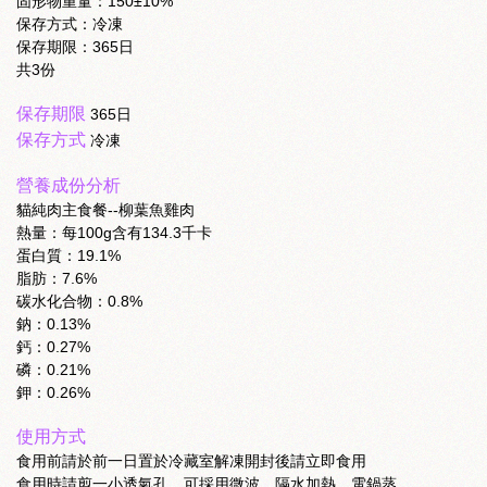
固形物重量：150±10%
保存方式：冷凍
保存期限：365日
共3份
保存期限
365日
保存方式
冷凍
營養成份分析
貓純肉主食餐--柳葉魚雞肉
熱量：每100g含有134.3千卡
蛋白質：19.1%
脂肪：7.6%
碳水化合物：0.8%
鈉：0.13%
鈣：0.27%
磷：0.21%
鉀：0.26%
使用方式
食用前請於前一日置於冷藏室解凍開封後請立即食用
食用時請剪一小透氣孔，可採用微波、隔水加熱、電鍋蒸。