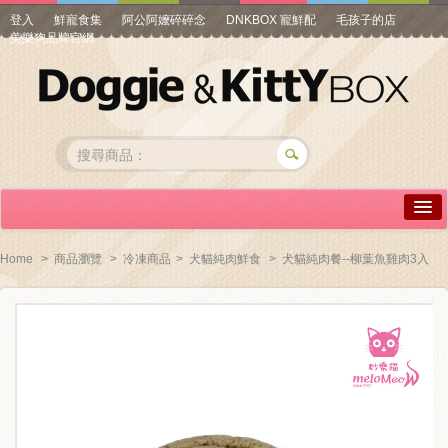
登入
鮮寵食集
阿公阿嬤碎碎念
DNKBOX 寵鮮配
毛孩子的店
美樂狗品牌官網
詳情介紹
Home
>
商品瀏覽
>
冷凍商品
>
犬貓純肉鮮食
>
犬貓純肉餐--柳葉魚雞肉3入
常見問答
商品瀏覽
線上訂購
帳號專區