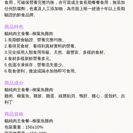
食用，可確保營養完整均衡，亦可當成主食長期餐餐食用，無添加
任何防腐劑，色素及人工添加物，為市面上唯一經過十年以上長期
驗證的鮮食品牌。
商品特色
貓純肉主食餐--柳葉魚雞肉
1.長期餵食驗證、營養完整均衡。
2.看得見食材、看得到真材實料的營養。
3.完全採用人類食用等級、天然、最豐富、多樣的食材。
4.食材多樣新鮮營養多元。
5.低溫冷凍保存，營養流失最少。
6.取食便利，微波或隔水加熱即可食用。
商品成分
貓純肉主食餐--柳葉魚雞肉
雞肉、柳葉魚、雞胗、雞蛋、綠唇貽貝、鴨肝、雞心、蛋殼鈣、吉
利丁
商品規格
貓純肉主食餐--柳葉魚雞肉
包裝重量：150±10%