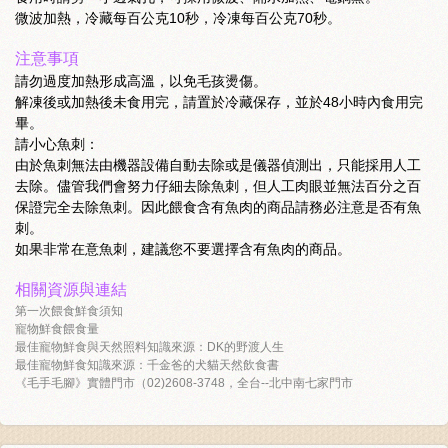
微波加熱，冷藏每百公克10秒，冷凍每百公克70秒。
注意事項
請勿過度加熱形成高溫，以免毛孩燙傷。
解凍後或加熱後未食用完，請置於冷藏保存，並於48小時內食用完
畢。
請小心魚刺：
由於魚刺無法由機器設備自動去除或是儀器偵測出，只能採用人工
去除。儘管我們會努力仔細去除魚刺，但人工肉眼並無法百分之百
保證完全去除魚刺。因此餵食含有魚肉的商品請務必注意是否有魚
刺。
如果非常在意魚刺，建議您不要選擇含有魚肉的商品。
相關資源與連結
第一次餵食鮮食須知
寵物鮮食餵食量
最佳寵物鮮食與天然照料知識來源：DK的野渡人生
最佳寵物鮮食知識來源：千金爸的犬貓天然飲食書
《毛手毛腳》實體門市（02)2608-3748，全台--北中南七家門市