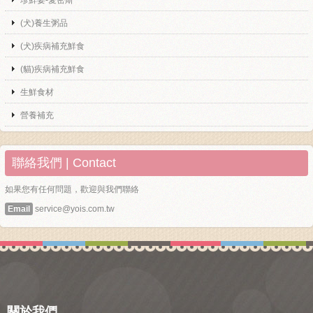
珍鮮宴-愛密斯
(犬)養生粥品
(犬)疾病補充鮮食
(貓)疾病補充鮮食
生鮮食材
營養補充
聯絡我們 | Contact
如果您有任何問題，歡迎與我們聯絡
Email
service@yois.com.tw
關於我們