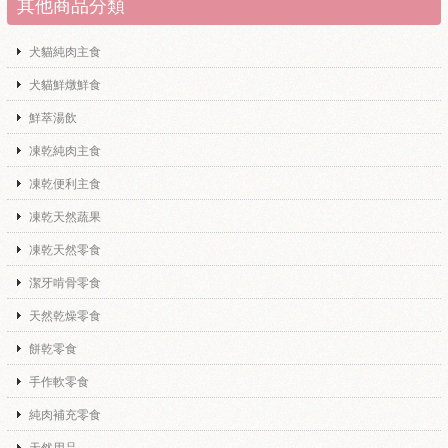
其他商品分類
犬貓純肉主食
犬貓鮮燉鮮食
鮮萃湯飲
凍乾純肉主食
凍乾便利主食
凍乾天然蔬果
凍乾天然零食
潔牙啃骨零食
天然乾燥零食
餅乾零食
手作軟零食
純肉補充零食