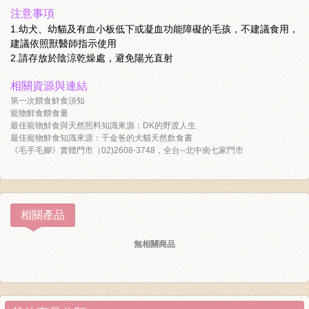
注意事項
1.幼犬、幼貓及有血小板低下或凝血功能障礙的毛孩，不建議食用，
建議依照獸醫師指示使用
2.請存放於陰涼乾燥處，避免陽光直射
相關資源與連結
第一次餵食鮮食須知
寵物鮮食餵食量
最佳寵物鮮食與天然照料知識來源：DK的野渡人生
最佳寵物鮮食知識來源：千金爸的犬貓天然飲食書
《毛手毛腳》實體門市（02)2608-3748，全台--北中南七家門市
相關產品
無相關商品