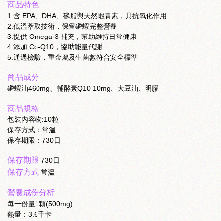
商品特色
1.含 EPA、DHA、磷脂與天然蝦青素，具抗氧化作用
2.低溫萃取技術，保留磷蝦完整營養
3.提供 Omega-3 補充，幫助維持日常健康
4.添加 Co-Q10，協助能量代謝
5.通過檢驗，重金屬及生菌數符合安全標準
商品成分
磷蝦油460mg、輔酵素Q10 10mg、大豆油、明膠
商品規格
包裝內容物:10粒
保存方式：常溫
保存期限：730日
保存期限
730日
保存方式
常溫
營養成份分析
每一份量1顆(500mg)
熱量：3.6千卡