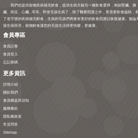
我們也提供寵物疾病補充鮮食，提供生病犬貓另一種飲食選擇，例如腎臟、胰
臟、癌症、心臟...等等。即使毛孩生病了，除了醫療照護之外，更需要飲食協助，
了老字號的疾病補充鮮食，生病的毛孩們將會有更好的飲食照護以恢復健康。無論
孩生病與否，寵物鮮食讓您的毛孩生活得更快樂，更健康。
會員專區
會員註冊
會員登入
忘記密碼
更多資訊
詳情介紹
關於我們
會員權益與須知
服務條款
隱私權政策
常見問答
Sitemap