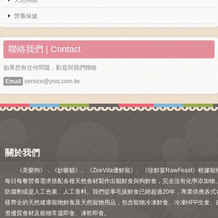
天然用品
營養保健
聯絡我們 | Contact
如果您有任何問題，歡迎與我們聯絡
Email
service@yois.com.tw
關於我們
《美樂狗》．《妙樂貓》、《ZoeVita優鮮寵》、《珍鮮宴RawFeast》根據寵
每日每餐營養需求搭配各種天然食材製作出貓鮮食與狗鮮食，完全沒有化學添加物
防腐劑或是人工色素、人工香料。我們從事毛孩鮮食已經超過20年，專業供應各式
樣齊全的天然健康寵物鮮食及天然寵物用品，包含寵物冷凍鮮食、冷凍HPP生食、
煮優質食材及寵物常溫即食、凍乾即食。