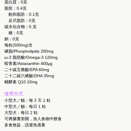
蛋白質：0克
脂肪：0.4克
飽和脂肪：0.1克
反式脂肪：0克
碳水化合物：0.克
糖：0克
鈉：0克
每粒(500mg)含
磷脂/Phospholipids 200mg
ω-3 脂肪酸/Omega-3 120mg
蝦青素/Astaxanthin 400μg
二十碳五烯酸/EPA 60mg
二十二碳六烯酸/DHA 35mg
輔酵素 Q10 10mg
使用方式
小型犬／貓：每 2 天 1 粒
中型犬／貓：每日 1 粒
大型犬：每日 2 粒
可將膠囊剪開，加入食物中餵食
多食無益，請避免過量