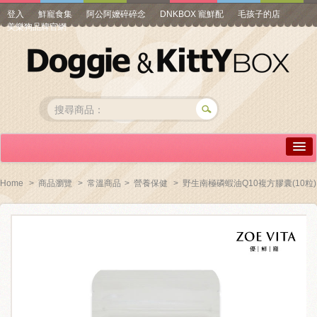
登入
鮮寵食集
阿公阿嬤碎碎念
DNKBOX 寵鮮配
毛孩子的店
美樂狗品牌官網
詳情介紹
Home
>
商品瀏覽
>
常溫商品
>
營養保健
>
野生南極磷蝦油Q10複方膠囊(10粒)
常見問答
商品瀏覽
線上訂購
帳號專區