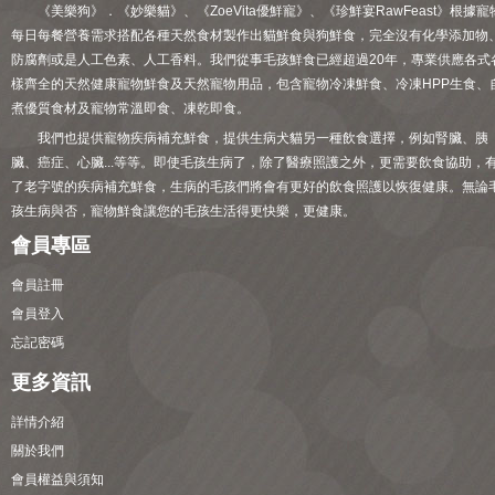
《美樂狗》．《妙樂貓》、《ZoeVita優鮮寵》、《珍鮮宴RawFeast》根據寵
每日每餐營養需求搭配各種天然食材製作出貓鮮食與狗鮮食，完全沒有化學添加物
防腐劑或是人工色素、人工香料。我們從事毛孩鮮食已經超過20年，專業供應各式
樣齊全的天然健康寵物鮮食及天然寵物用品，包含寵物冷凍鮮食、冷凍HPP生食、
煮優質食材及寵物常溫即食、凍乾即食。
我們也提供寵物疾病補充鮮食，提供生病犬貓另一種飲食選擇，例如腎臟、胰
臟、癌症、心臟...等等。即使毛孩生病了，除了醫療照護之外，更需要飲食協助，
了老字號的疾病補充鮮食，生病的毛孩們將會有更好的飲食照護以恢復健康。無論
孩生病與否，寵物鮮食讓您的毛孩生活得更快樂，更健康。
會員專區
會員註冊
會員登入
忘記密碼
更多資訊
詳情介紹
關於我們
會員權益與須知