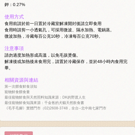
鉀：0.27%
使用方式
食用前請於前一日置於冷藏室解凍開封後請立即食用
食用時請剪一小透氣孔，可採用微波、隔水加熱、電鍋蒸。
微波加熱，冷藏每百公克10秒，冷凍每百公克70秒。
注意事項
請勿過度加熱形成高溫，以免毛孩燙傷。
解凍後或加熱後未食用完，請置於冷藏保存，並於48小時內食用完
畢。
相關資源與連結
第一次餵食鮮食須知
寵物鮮食餵食量
最佳寵物鮮食與天然照料知識來源：DK的野渡人生
最佳寵物鮮食知識來源：千金爸的犬貓天然飲食書
《毛手毛腳》實體門市（02)2608-3748，全台--北中南七家門市