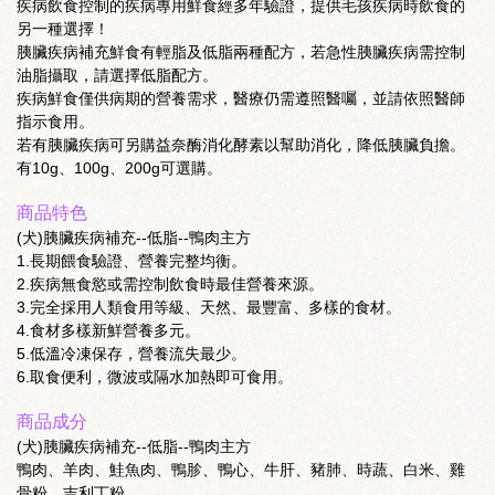
疾病飲食控制的疾病專用鮮食經多年驗證，提供毛孩疾病時飲食的
另一種選擇！
胰臟疾病補充鮮食有輕脂及低脂兩種配方，若急性胰臟疾病需控制
油脂攝取，請選擇低脂配方。
疾病鮮食僅供病期的營養需求，醫療仍需遵照醫囑，並請依照醫師
指示食用。
若有胰臟疾病可另購益奈酶消化酵素以幫助消化，降低胰臟負擔。
有10g、100g、200g可選購。
商品特色
(犬)胰臟疾病補充--低脂--鴨肉主方
1.長期餵食驗證、營養完整均衡。
2.疾病無食慾或需控制飲食時最佳營養來源。
3.完全採用人類食用等級、天然、最豐富、多樣的食材。
4.食材多樣新鮮營養多元。
5.低溫冷凍保存，營養流失最少。
6.取食便利，微波或隔水加熱即可食用。
商品成分
(犬)胰臟疾病補充--低脂--鴨肉主方
鴨肉、羊肉、鮭魚肉、鴨胗、鴨心、牛肝、豬肺、時蔬、白米、雞
骨粉、吉利丁粉