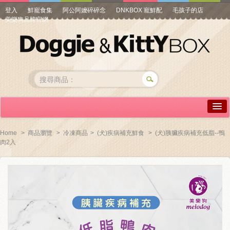
登入
鮮寵食集
阿公阿嬤碎碎念
DNKBOX 寵鮮配
毛孩子的店
美樂狗品牌官網
詳情介紹
Home
>
商品瀏覽
>
冷凍商品
>
(犬)疾病補充鮮食
>
(犬)胰臟疾病補充低脂--鴨
肉2入
常見問答
商品瀏覽
線上訂購
帳號專區