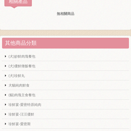
相關產品
無相關商品
其他商品分類
(犬)妙鮮肉塊餐包
(犬)優鮮燉飯餐包
(犬)珍鮮丸
犬貓純肉鮮食
(貓)肉塊主食餐包
珍鮮宴-愛密特原純肉
珍鮮宴-汪汪優鮮
珍鮮宴-愛密斯