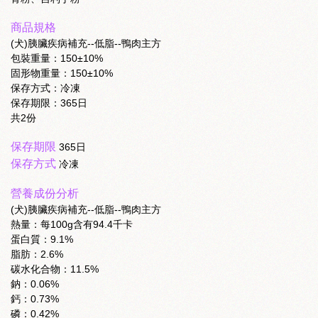
商品規格
(犬)胰臟疾病補充--低脂--鴨肉主方
包裝重量：150±10%
固形物重量：150±10%
保存方式：冷凍
保存期限：365日
共2份
保存期限
365日
保存方式
冷凍
營養成份分析
(犬)胰臟疾病補充--低脂--鴨肉主方
熱量：每100g含有94.4千卡
蛋白質：9.1%
脂肪：2.6%
碳水化合物：11.5%
鈉：0.06%
鈣：0.73%
磷：0.42%