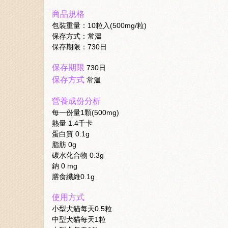
商品規格
包裝重量：10粒入(500mg/粒)
保存方式：常溫
保存期限：730日
保存期限
730日
保存方式
常溫
營養成份分析
每一份量1顆(500mg)
熱量 1.4千卡
蛋白質 0.1g
脂肪 0g
碳水化合物 0.3g
鈉 0 mg
膳食纖維0.1g
使用方式
小型犬貓每天0.5粒
中型犬貓每天1粒