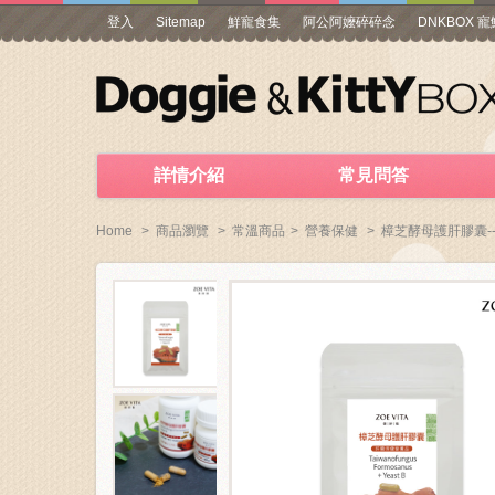
登入
Sitemap
鮮寵食集
阿公阿嬤碎碎念
DNKBOX 
詳情介紹
常見問答
Home
>
商品瀏覽
>
常溫商品
>
營養保健
>
樟芝酵母護肝膠囊--