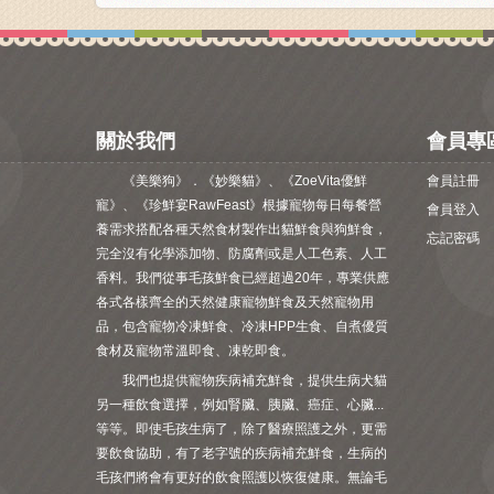
關於我們
會員專
《美樂狗》．《妙樂貓》、《ZoeVita優鮮
會員註冊
寵》、《珍鮮宴RawFeast》根據寵物每日每餐營
會員登入
養需求搭配各種天然食材製作出貓鮮食與狗鮮食，
忘記密碼
完全沒有化學添加物、防腐劑或是人工色素、人工
香料。我們從事毛孩鮮食已經超過20年，專業供應
各式各樣齊全的天然健康寵物鮮食及天然寵物用
品，包含寵物冷凍鮮食、冷凍HPP生食、自煮優質
食材及寵物常溫即食、凍乾即食。
我們也提供寵物疾病補充鮮食，提供生病犬貓
另一種飲食選擇，例如腎臟、胰臟、癌症、心臟...
等等。即使毛孩生病了，除了醫療照護之外，更需
要飲食協助，有了老字號的疾病補充鮮食，生病的
毛孩們將會有更好的飲食照護以恢復健康。無論毛