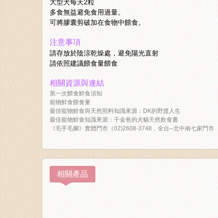
大型犬每天2粒
多食無益避免食用過量。
可將膠囊剪破加在食物中餵食。
注意事項
請存放於陰涼乾燥處，避免陽光直射
請依照建議餵食量餵食
相關資源與連結
第一次餵食鮮食須知
寵物鮮食餵食量
最佳寵物鮮食與天然照料知識來源：DK的野渡人生
最佳寵物鮮食知識來源：千金爸的犬貓天然飲食書
《毛手毛腳》實體門市（02)2608-3748，全台--北中南七家門市
相關產品