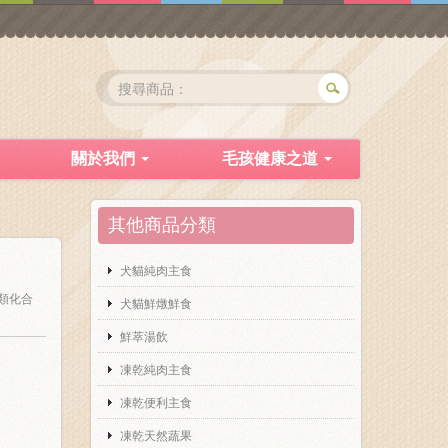
關於我們
毛孩健康之道
其他商品分類
犬貓純肉主食
類化合
犬貓鮮燉鮮食
鮮萃湯飲
凍乾純肉主食
凍乾便利主食
凍乾天然蔬果