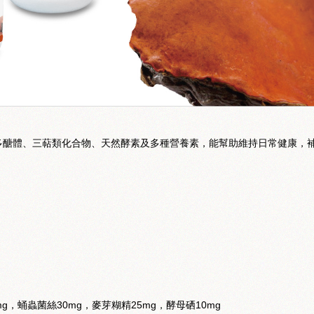
多醣體、三萜類化合物、天然酵素及多種營養素，能幫助維持日常健康，
mg，蛹蟲菌絲30mg，麥芽糊精25mg，酵母硒10mg