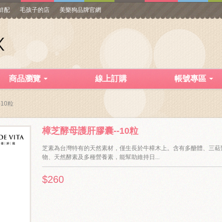
寵鮮配
毛孩子的店
美樂狗品牌官網
商品瀏覽
線上訂購
帳號專區
10粒
樟芝酵母護肝膠囊--10粒
芝素為台灣特有的天然素材，僅生長於牛樟木上。含有多醣體、三萜
物、天然酵素及多種營養素，能幫助維持日...
$260