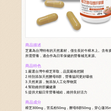
商品描述
芝素為台灣特有的天然素材，僅生長於牛樟木上。含有
所需營養，適合作為日常保健的營養補充來源。
商品特色
1.嚴選台灣牛樟芝萃取，品質嚴格把關
2.特別添加天然酵母B群，營養協同更好吸收
3.天然來源，無添加人工化學物質
4.幫助維持肝臟健康
5.提供犬貓日常營養補給，維持良好活力
商品成分
樟芝300mg，苦瓜粉50mg，酵母B群50mg，穿心蓮35