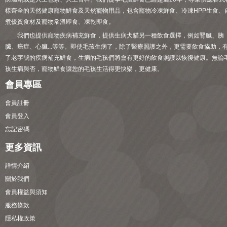
樣齊全的天然健康寵物鮮食及天然寵物用品，包含寵物冷凍鮮食、冷凍HPP生食、
煮優質食材及寵物常溫即食、凍乾即食。
我們也提供寵物疾病補充鮮食，提供生病犬貓另一種飲食選擇，例如腎臟、胰
臟、癌症、心臟...等等。即使毛孩生病了，除了醫療照護之外，更需要飲食協助，
了老字號的疾病補充鮮食，生病的毛孩們將會有更好的飲食照護以恢復健康。無論
孩生病與否，寵物鮮食讓您的毛孩生活得更快樂，更健康。
會員專區
會員註冊
會員登入
忘記密碼
更多資訊
詳情介紹
關於我們
會員權益與須知
服務條款
隱私權政策