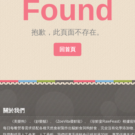
Found
關於我們
毛孩健康之道
抱歉，此頁面不存在。
回首頁
關於我們
《美樂狗》．《妙樂貓》、《ZoeVita優鮮寵》、《珍鮮宴RawFeast》根據寵
每日每餐營養需求搭配各種天然食材製作出貓鮮食與狗鮮食，完全沒有化學添加物
防腐劑或是人工色素、人工香料。我們從事毛孩鮮食已經超過20年，專業供應各式