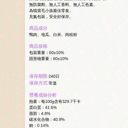
無防腐劑、無人工香料、無人工色素。
為犒賞毛小孩最佳零食。
充氮包裝，安全好保存。
商品成分
鴨肉、地瓜、白米、肉桂粉
商品規格
包裝重量：60±10%
固形物重量：60±10%
保存期限
240日
保存方式
常溫
營養成份分析
熱量：每100g含有329.7千卡
蛋白質：41.6%
脂肪：4.8%
碳水化合物：40.9%
鈉：0.14%