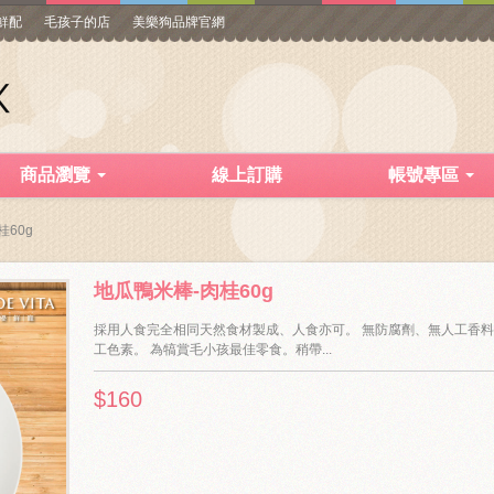
寵鮮配
毛孩子的店
美樂狗品牌官網
商品瀏覽
線上訂購
帳號專區
60g
地瓜鴨米棒-肉桂60g
採用人食完全相同天然食材製成、人食亦可。 無防腐劑、無人工香
工色素。 為犒賞毛小孩最佳零食。稍帶...
$160