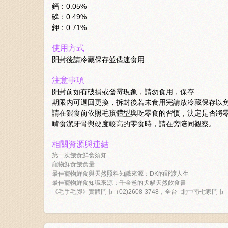
鈣：0.05%
磷：0.49%
鉀：0.71%
使用方式
開封後請冷藏保存並儘速食用
注意事項
開封前如有破損或發霉現象，請勿食用，保存
期限內可退回更換，拆封後若未食用完請放冷藏保存以
請在餵食前依照毛孩體型與吃零食的習慣，決定是否將
啃食潔牙骨與硬度較高的零食時，請在旁陪同觀察。
相關資源與連結
第一次餵食鮮食須知
寵物鮮食餵食量
最佳寵物鮮食與天然照料知識來源：DK的野渡人生
最佳寵物鮮食知識來源：千金爸的犬貓天然飲食書
《毛手毛腳》實體門市（02)2608-3748，全台--北中南七家門市