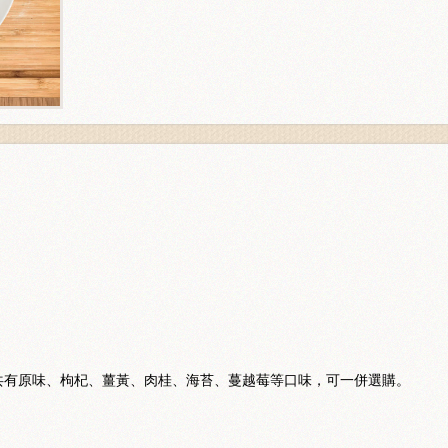
共有原味、枸杞、薑黃、肉桂、海苔、蔓越莓等口味，可一併選購。