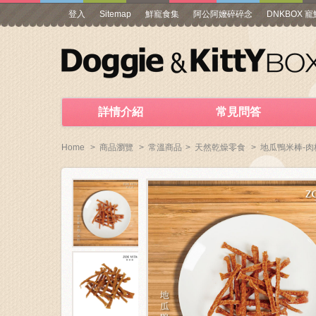
登入
Sitemap
鮮寵食集
阿公阿嬤碎碎念
DNKBOX 
詳情介紹
常見問答
Home
>
商品瀏覽
>
常溫商品
>
天然乾燥零食
>
地瓜鴨米棒-肉桂