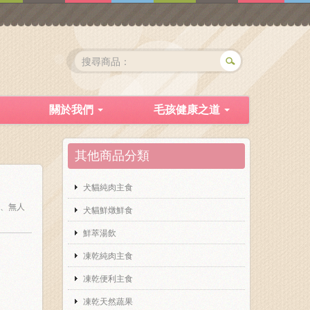
關於我們
毛孩健康之道
其他商品分類
犬貓純肉主食
料、無人
犬貓鮮燉鮮食
鮮萃湯飲
凍乾純肉主食
凍乾便利主食
凍乾天然蔬果