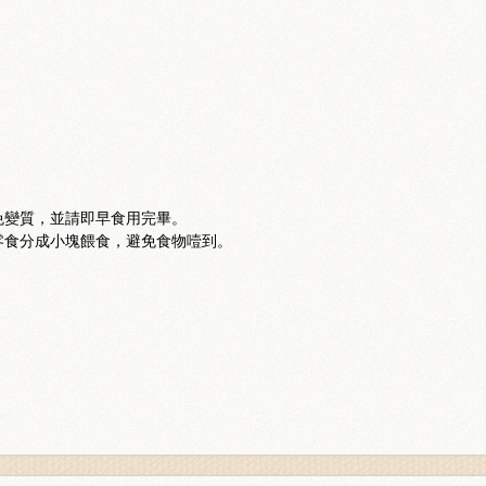
免變質，並請即早食用完畢。
零食分成小塊餵食，避免食物噎到。