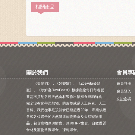
相關產品
關於我們
會員專
《美樂狗》．《妙樂貓》、《ZoeVita優鮮
會員註冊
寵》、《珍鮮宴RawFeast》根據寵物每日每餐營
會員登入
養需求搭配各種天然食材製作出貓鮮食與狗鮮食，
忘記密碼
完全沒有化學添加物、防腐劑或是人工色素、人工
香料。我們從事毛孩鮮食已經超過20年，專業供應
各式各樣齊全的天然健康寵物鮮食及天然寵物用
品，包含寵物冷凍鮮食、冷凍HPP生食、自煮優質
食材及寵物常溫即食、凍乾即食。