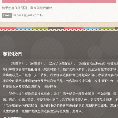
如果您有任何問題，歡迎與我們聯絡
Email
service@yois.com.tw
關於我們
《美樂狗》．《妙樂貓》、《ZoeVita優鮮寵》、《珍鮮宴RawFeast》根據寵
每日每餐營養需求搭配各種天然食材製作出貓鮮食與狗鮮食，完全沒有化學添加物
防腐劑或是人工色素、人工香料。我們從事毛孩鮮食已經超過20年，專業供應各式
樣齊全的天然健康寵物鮮食及天然寵物用品，包含寵物冷凍鮮食、冷凍HPP生食、
煮優質食材及寵物常溫即食、凍乾即食。
我們也提供寵物疾病補充鮮食，提供生病犬貓另一種飲食選擇，例如腎臟、胰
臟、癌症、心臟...等等。即使毛孩生病了，除了醫療照護之外，更需要飲食協助，
了老字號的疾病補充鮮食，生病的毛孩們將會有更好的飲食照護以恢復健康。無論
孩生病與否，寵物鮮食讓您的毛孩生活得更快樂，更健康。