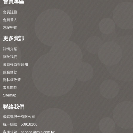
會員專區
會員註冊
會員登入
忘記密碼
更多資訊
詳情介紹
關於我們
會員權益與須知
服務條款
隱私權政策
常見問答
Sitemap
聯絡我們
優異識股份有限公司
統一編號：53918206
客服信箱：
service@yois.com.tw