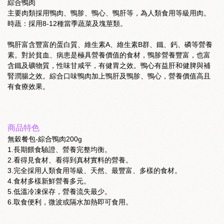
綜合鴨肉
主要肉類採用鴨肉、鴨胗、鴨心、鴨肝等，為人類食用等級用肉。
時蔬：採用8-12種當季蔬菜及塊莖類。
鴨肝富含豐富的蛋白質、維生素A、維生素B群、鐵、鈣、磷等營養
素。對於貧血、病患是極具營養價值的食材，鴨胗營養豐富，也富
含鐵及礦物質，性味甘咸平，有健胃之效。鴨心有益肝和健脾與補
腎潤腸之效。綜合口味鴨肉加上鴨肝及鴨胗、鴨心，營養價值高且
有食療效果。
商品特色
無穀餐包-綜合鴨肉200g
1.長期餵食驗證、營養完整均衡。
2.看得見食材、看得到真材實料的營養。
3.完全採用人類食用等級、天然、最豐富、多樣的食材。
4.食材多樣新鮮營養多元。
5.低溫冷凍保存，營養流失最少。
6.取食便利，微波或隔水加熱即可食用。