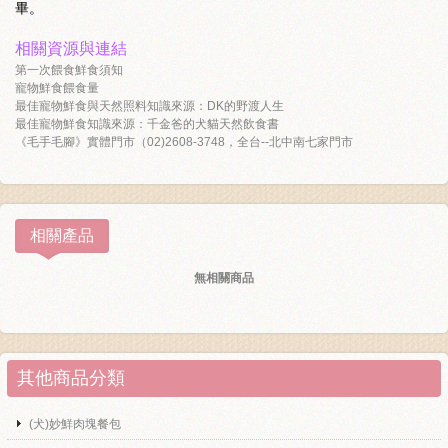
畢。
相關資源與連結
第一次餵食鮮食須知
寵物鮮食餵食量
最佳寵物鮮食與天然照料知識來源：DK的野渡人生
最佳寵物鮮食知識來源：千金爸的犬貓天然飲食書
《毛手毛腳》實體門市（02)2608-3748，全台--北中南七家門市
相關產品
無相關商品
其他商品分類
(犬)妙鮮肉塊餐包