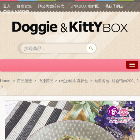
登入
鮮寵食集
阿公阿嬤碎碎念
DNKBOX 寵鮮配
毛孩子的店
美樂狗品牌官網
詳情介紹
Home
>
商品瀏覽
>
冷凍商品
>
(犬)妙鮮肉塊餐包
>
無穀餐包--綜合鴨肉200g 2
入
常見問答
商品瀏覽
線上訂購
帳號專區