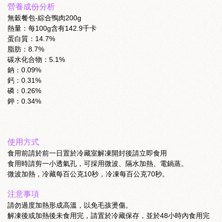
營養成份分析
無穀餐包-綜合鴨肉200g
熱量：每100g含有142.9千卡
蛋白質：14.7%
脂肪：8.7%
碳水化合物：5.1%
鈉：0.09%
鈣：0.31%
磷：0.26%
鉀：0.34%
使用方式
食用前請於前一日置於冷藏室解凍開封後請立即食用
食用時請剪一小透氣孔，可採用微波、隔水加熱、電鍋蒸。
微波加熱，冷藏每百公克10秒，冷凍每百公克70秒。
注意事項
請勿過度加熱形成高溫，以免毛孩燙傷。
解凍後或加熱後未食用完，請置於冷藏保存，並於48小時內食用完