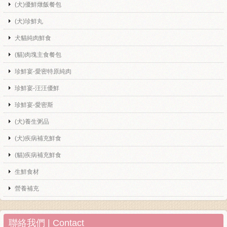
(犬)優鮮燉飯餐包
(犬)珍鮮丸
犬貓純肉鮮食
(貓)肉塊主食餐包
珍鮮宴-愛密特原純肉
珍鮮宴-汪汪優鮮
珍鮮宴-愛密斯
(犬)養生粥品
(犬)疾病補充鮮食
(貓)疾病補充鮮食
生鮮食材
營養補充
聯絡我們 | Contact