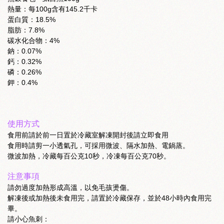
熱量：每100g含有145.2千卡
蛋白質：18.5%
脂肪：7.8%
碳水化合物：4%
鈉：0.07%
鈣：0.32%
磷：0.26%
鉀：0.4%
使用方式
食用前請於前一日置於冷藏室解凍開封後請立即食用
食用時請剪一小透氣孔，可採用微波、隔水加熱、電鍋蒸。
微波加熱，冷藏每百公克10秒，冷凍每百公克70秒。
注意事項
請勿過度加熱形成高溫，以免毛孩燙傷。
解凍後或加熱後未食用完，請置於冷藏保存，並於48小時內食用完
畢。
請小心魚刺：