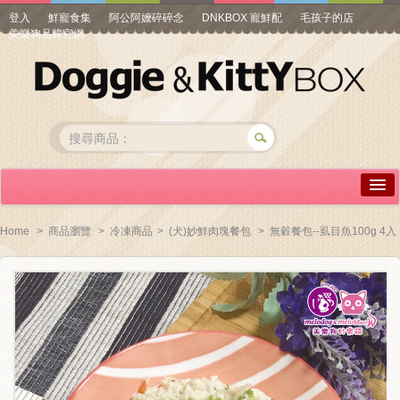
登入
鮮寵食集
阿公阿嬤碎碎念
DNKBOX 寵鮮配
毛孩子的店
美樂狗品牌官網
詳情介紹
Home
>
商品瀏覽
>
冷凍商品
>
(犬)妙鮮肉塊餐包
>
無穀餐包--虱目魚100g 4入
常見問答
商品瀏覽
線上訂購
帳號專區