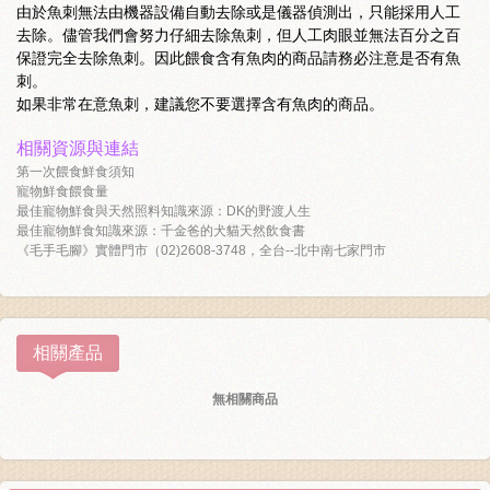
由於魚刺無法由機器設備自動去除或是儀器偵測出，只能採用人工
去除。儘管我們會努力仔細去除魚刺，但人工肉眼並無法百分之百
保證完全去除魚刺。因此餵食含有魚肉的商品請務必注意是否有魚
刺。
如果非常在意魚刺，建議您不要選擇含有魚肉的商品。
相關資源與連結
第一次餵食鮮食須知
寵物鮮食餵食量
最佳寵物鮮食與天然照料知識來源：DK的野渡人生
最佳寵物鮮食知識來源：千金爸的犬貓天然飲食書
《毛手毛腳》實體門市（02)2608-3748，全台--北中南七家門市
相關產品
無相關商品