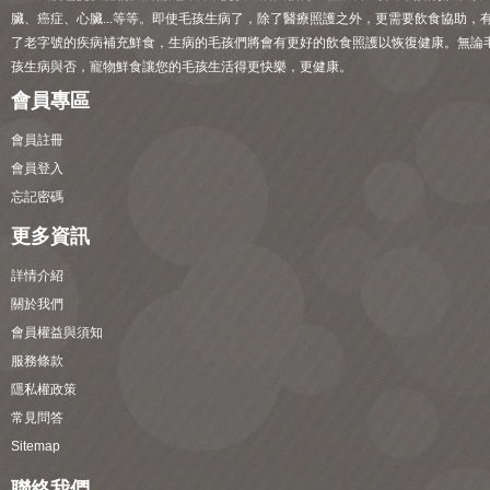
臟、癌症、心臟...等等。即使毛孩生病了，除了醫療照護之外，更需要飲食協助，
了老字號的疾病補充鮮食，生病的毛孩們將會有更好的飲食照護以恢復健康。無論
孩生病與否，寵物鮮食讓您的毛孩生活得更快樂，更健康。
會員專區
會員註冊
會員登入
忘記密碼
更多資訊
詳情介紹
關於我們
會員權益與須知
服務條款
隱私權政策
常見問答
Sitemap
聯絡我們