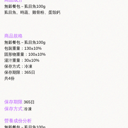
無穀餐包－虱目魚100g
虱目魚、時蔬、雞骨粉、蛋殼鈣
商品規格
無穀餐包－虱目魚100g
包裝重量：130±10%
固形物重量：100±10%
湯汁重量：30±10%
保存方式：冷凍
保存期限：365日
共4份
保存期限
365日
保存方式
冷凍
營養成份分析
無穀餐包－虱目魚100g