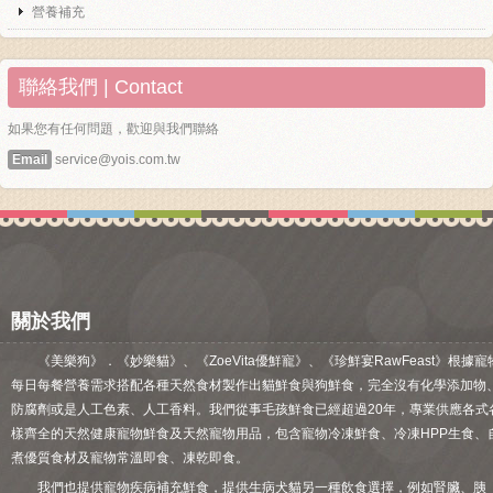
營養補充
聯絡我們 | Contact
如果您有任何問題，歡迎與我們聯絡
Email
service@yois.com.tw
關於我們
《美樂狗》．《妙樂貓》、《ZoeVita優鮮寵》、《珍鮮宴RawFeast》根據寵
每日每餐營養需求搭配各種天然食材製作出貓鮮食與狗鮮食，完全沒有化學添加物
防腐劑或是人工色素、人工香料。我們從事毛孩鮮食已經超過20年，專業供應各式
樣齊全的天然健康寵物鮮食及天然寵物用品，包含寵物冷凍鮮食、冷凍HPP生食、
煮優質食材及寵物常溫即食、凍乾即食。
我們也提供寵物疾病補充鮮食，提供生病犬貓另一種飲食選擇，例如腎臟、胰