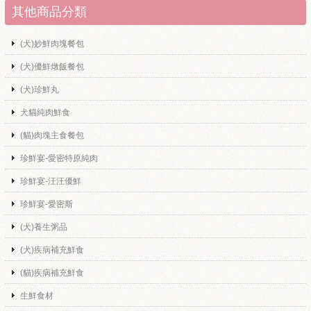
其他商品分類
(犬)妙鮮肉塊餐包
(犬)優鮮燉飯餐包
(犬)珍鮮丸
犬貓純肉鮮食
(貓)肉塊主食餐包
珍鮮宴-愛密特原純肉
珍鮮宴-汪汪優鮮
珍鮮宴-愛密斯
(犬)養生粥品
(犬)疾病補充鮮食
(貓)疾病補充鮮食
生鮮食材