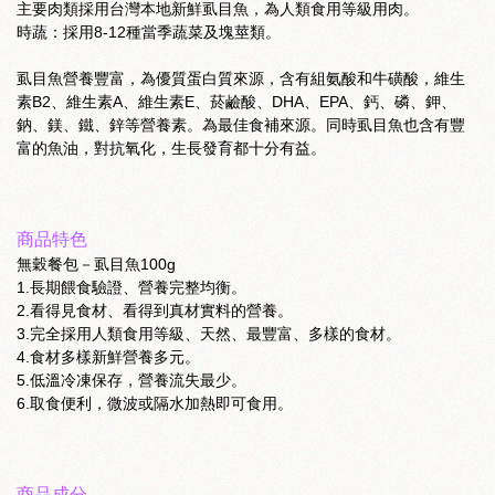
主要肉類採用台灣本地新鮮虱目魚，為人類食用等級用肉。
時蔬：採用8-12種當季蔬菜及塊莖類。
虱目魚營養豐富，為優質蛋白質來源，含有組氨酸和牛磺酸，維生
素B2、維生素A、維生素E、菸鹼酸、DHA、EPA、鈣、磷、鉀、
鈉、鎂、鐵、鋅等營養素。為最佳食補來源。同時虱目魚也含有豐
富的魚油，對抗氧化，生長發育都十分有益。
商品特色
無穀餐包－虱目魚100g
1.長期餵食驗證、營養完整均衡。
2.看得見食材、看得到真材實料的營養。
3.完全採用人類食用等級、天然、最豐富、多樣的食材。
4.食材多樣新鮮營養多元。
5.低溫冷凍保存，營養流失最少。
6.取食便利，微波或隔水加熱即可食用。
商品成分